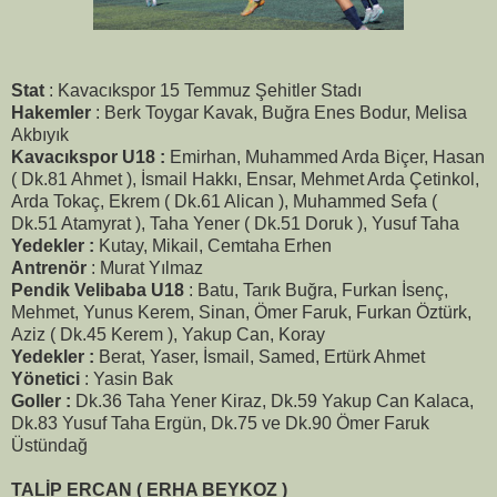
Stat
: Kavacıkspor 15 Temmuz Şehitler Stadı
Hakemler
: Berk Toygar Kavak, Buğra Enes Bodur, Melisa
Akbıyık
Kavacıkspor U18 :
Emirhan, Muhammed Arda Biçer, Hasan
( Dk.81 Ahmet ), İsmail Hakkı, Ensar, Mehmet Arda Çetinkol,
Arda Tokaç, Ekrem ( Dk.61 Alican ), Muhammed Sefa (
Dk.51 Atamyrat ), Taha Yener ( Dk.51 Doruk ), Yusuf Taha
Yedekler :
Kutay, Mikail, Cemtaha Erhen
Antrenör
: Murat Yılmaz
Pendik Velibaba U18
: Batu, Tarık Buğra, Furkan İsenç,
Mehmet, Yunus Kerem, Sinan, Ömer Faruk, Furkan Öztürk,
Aziz ( Dk.45 Kerem ), Yakup Can, Koray
Yedekler :
Berat, Yaser, İsmail, Samed, Ertürk Ahmet
Yönetici
: Yasin Bak
Goller :
Dk.36 Taha Yener Kiraz, Dk.59 Yakup Can Kalaca,
Dk.83 Yusuf Taha Ergün, Dk.75 ve Dk.90 Ömer Faruk
Üstündağ
TALİP ERCAN ( ERHA BEYKOZ )