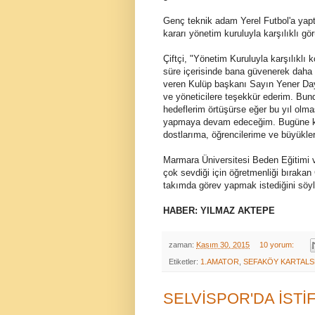
Genç teknik adam Yerel Futbol'a yaptığ
kararı yönetim kuruluyla karşılıklı gör
Çiftçi, "
Yönetim Kuruluyla karşılıklı k
süre içerisinde bana güvenerek dah
veren Kulüp başkanı Sayın Yener D
ve yöneticilere teşekkür ederim.
Bund
hedeflerim örtüşürse eğer bu yıl olmas
yapmaya devam edeceğim.
Bugüne k
dostlarıma, öğrencilerime ve büyükle
Marmara Üniversitesi Beden Eğitimi 
çok sevdiği için öğretmenliği bırakan Ç
takımda görev yapmak istediğini söyl
HABER: YILMAZ AKTEPE
zaman:
Kasım 30, 2015
10 yorum:
Etiketler:
1.AMATOR
,
SEFAKÖY KARTAL
SELVİSPOR'DA İSTİ