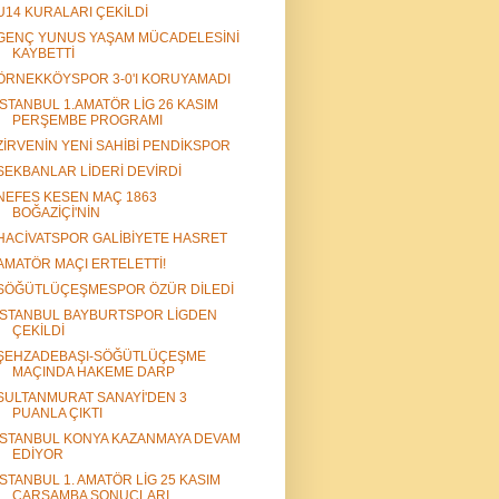
U14 KURALARI ÇEKİLDİ
GENÇ YUNUS YAŞAM MÜCADELESİNİ
KAYBETTİ
ÖRNEKKÖYSPOR 3-0'I KORUYAMADI
İSTANBUL 1.AMATÖR LİG 26 KASIM
PERŞEMBE PROGRAMI
ZİRVENİN YENİ SAHİBİ PENDİKSPOR
SEKBANLAR LİDERİ DEVİRDİ
NEFES KESEN MAÇ 1863
BOĞAZİÇİ'NİN
HACİVATSPOR GALİBİYETE HASRET
AMATÖR MAÇI ERTELETTİ!
SÖĞÜTLÜÇEŞMESPOR ÖZÜR DİLEDİ
İSTANBUL BAYBURTSPOR LİGDEN
ÇEKİLDİ
ŞEHZADEBAŞI-SÖĞÜTLÜÇEŞME
MAÇINDA HAKEME DARP
SULTANMURAT SANAYİ'DEN 3
PUANLA ÇIKTI
İSTANBUL KONYA KAZANMAYA DEVAM
EDİYOR
İSTANBUL 1. AMATÖR LİG 25 KASIM
ÇARŞAMBA SONUÇLARI