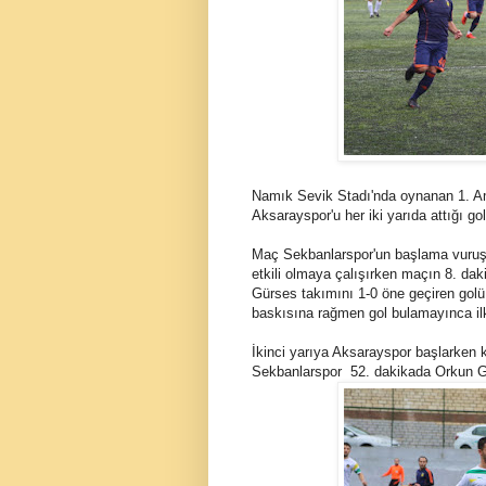
Namık Sevik Stadı'nda oynanan 1. A
Aksarayspor'u her iki yarıda attığı gol
Maç Sekbanlarspor'un başlama vuruşu i
etkili olmaya çalışırken maçın 8. da
Gürses takımını 1-0 öne geçiren golü
baskısına rağmen gol bulamayınca ilk 
İkinci yarıya Aksarayspor başlarken 
Sekbanlarspor 52. dakikada Orkun Gü