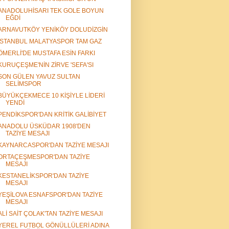
ANADOLUHİSARI TEK GOLE BOYUN
EĞDİ
ARNAVUTKÖY YENİKÖY DOLUDİZGİN
İSTANBUL MALATYASPOR TAM GAZ
ÖMERLİ'DE MUSTAFA ESİN FARKI
KURUÇEŞME'NİN ZİRVE 'SEFA'SI
SON GÜLEN YAVUZ SULTAN
SELİMSPOR
BÜYÜKÇEKMECE 10 KİŞİYLE LİDERİ
YENDİ
PENDİKSPOR'DAN KRİTİK GALİBİYET
ANADOLU ÜSKÜDAR 1908'DEN
TAZİYE MESAJI
KAYNARCASPOR'DAN TAZİYE MESAJI
ORTAÇEŞMESPOR'DAN TAZİYE
MESAJI
KESTANELİKSPOR'DAN TAZİYE
MESAJI
YEŞİLOVA ESNAFSPOR'DAN TAZİYE
MESAJI
ALİ SAİT ÇOLAK'TAN TAZİYE MESAJI
YEREL FUTBOL GÖNÜLLÜLERİ ADINA