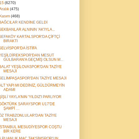
15
(6270)
Aralık
(475)
Kasım
(468)
BAĞCILAR KENDİNE GELDİ
SEKBANLAR ALNININ 'AK'IYLA...
SEFAKÖY KARTALSPOR'DA ÇİFTÇİ
BIRAKTI
SELVİSPOR'DA İSTİFA
YEŞİLDİREKSPOR'DAN MESUT
GÜLBARAN'A GEÇMİŞ OLSUN M...
BALAT YEŞİLOVASPOR'DAN TAZİYE
MESAJI
SELİMPAŞASPOR'DAN TAZİYE MESAJI
ALT YAPI MI DEDİNİZ, GÜLDÜRMEYİN
ADAMI
ŞİŞLİ YAYLA'NIN 'YILDIZ'I PARLIYOR
GÖKTÜRK SARAYSPOR U17'DE
ŞAMPİ …
ÖZ TRABZONLULAR'DAN TAZİYE
MESAJI
İSTANBUL MESUDİYESPOR COŞTU
BİR KERE
6 PUANLIK MAÇ TAKSİMSPOR'UN