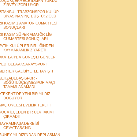
KÜÇÜKÇEKMECE İDMAN YURDU
ZİRVEYİ ZORLUYOR
İSTANBUL TRABZONSPOR KULÜP
BİNASINA VİNÇ DÜŞTÜ: 2 ÖLÜ
28 KASIM 1.AMATÖR CUMARTESİ
SONUÇLARI
28 KASIM SÜPER AMATÖR LİG
CUMARTESİ SONUÇLARI
FATİH KULÜPLER BİRLİĞİNDEN
KAYMAKAMLIK ZİYARETİ
AKATLAR'DA 'GÜNEŞ'Lİ GÜNLER
YEDİ BELA AKSARAYSPOR!
MERTER GALİBİYETLE TANIŞTI
ŞEHZADEBAŞISPOR -
SÖĞÜTLÜÇEŞMESPOR MAÇI
TAMAMLANAMADI
ATEKENT’DE YENİ BİR YILDIZ
DOĞUYOR.
MAÇ ÖNCESİ EVLİLİK TEKLİFİ
KOCA İLÇEDEN BİR U14 TAKIMI
ÇIKMADI!
BAYRAMPAŞA DERBİSİ
CEVATPAŞA'NIN
GÜNEY YILDIZI'NDAN DEPLASMAN