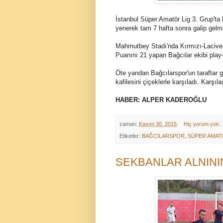
İstanbul Süper Amatör Lig 3. Grup'ta
yenerek tam 7 hafta sonra galip gelm
Mahmutbey Stadı'nda Kırmızı-Lacivertli
Puanını 21 yapan Bağcılar ekibi play
Öte yandan Bağcılarspor'un taraftar 
kafilesini çiçeklerle karşıladı. Karş
HABER: ALPER KADEROĞLU
zaman:
Kasım 30, 2015
Hiç yorum yok:
Etiketler:
BAĞCILARSPOR
,
SÜPER AMAT
SEKBANLAR ALNININ 