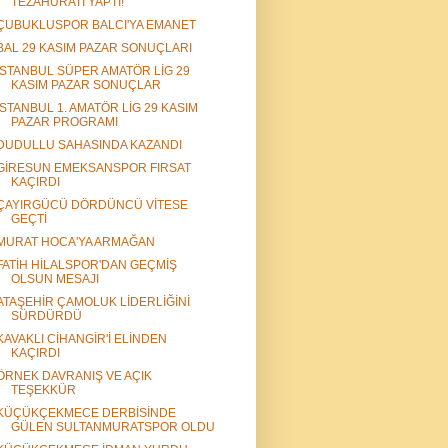
TEZAHÜRATI YAPTI!
ÇUBUKLUSPOR BALCI'YA EMANET
BAL 29 KASIM PAZAR SONUÇLARI
İSTANBUL SÜPER AMATÖR LİG 29
KASIM PAZAR SONUÇLAR
İSTANBUL 1. AMATÖR LİG 29 KASIM
PAZAR PROGRAMI
DUDULLU SAHASINDA KAZANDI
GİRESUN EMEKSANSPOR FIRSAT
KAÇIRDI
ÇAYIRGÜCÜ DÖRDÜNCÜ VİTESE
GEÇTİ
MURAT HOCA'YA ARMAĞAN
FATİH HİLALSPOR'DAN GEÇMİŞ
OLSUN MESAJI
ATAŞEHİR ÇAMOLUK LİDERLİĞİNİ
SÜRDÜRDÜ
KAVAKLI CİHANGİR'İ ELİNDEN
KAÇIRDI
ÖRNEK DAVRANIŞ VE AÇIK
TEŞEKKÜR
KÜÇÜKÇEKMECE DERBİSİNDE
GÜLEN SULTANMURATSPOR OLDU