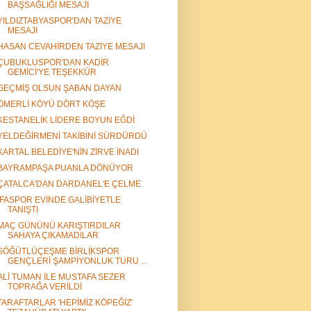
BAŞSAĞLIĞI MESAJI
YILDIZTABYASPOR'DAN TAZİYE
MESAJI
HASAN CEVAHİRDEN TAZİYE MESAJI
ÇUBUKLUSPOR'DAN KADİR
GEMİCİ'YE TEŞEKKÜR
GEÇMİŞ OLSUN ŞABAN DAYAN
ÖMERLİ KÖYÜ DÖRT KÖŞE
KESTANELİK LİDERE BOYUN EĞDİ
YELDEĞİRMENİ TAKİBİNİ SÜRDÜRDÜ
KARTAL BELEDİYE'NİN ZİRVE İNADI
BAYRAMPAŞA PUANLA DÖNÜYOR
ÇATALCA'DAN DARDANEL'E ÇELME
İFASPOR EVİNDE GALİBİYETLE
TANIŞTI
MAÇ GÜNÜNÜ KARIŞTIRDILAR
SAHAYA ÇIKAMADILAR
SÖĞÜTLÜÇEŞME BİRLİKSPOR
GENÇLERİ ŞAMPİYONLUK TURU ...
ALİ TUMAN İLE MUSTAFA SEZER
TOPRAĞA VERİLDİ
TARAFTARLAR 'HEPİMİZ KÖPEĞİZ'