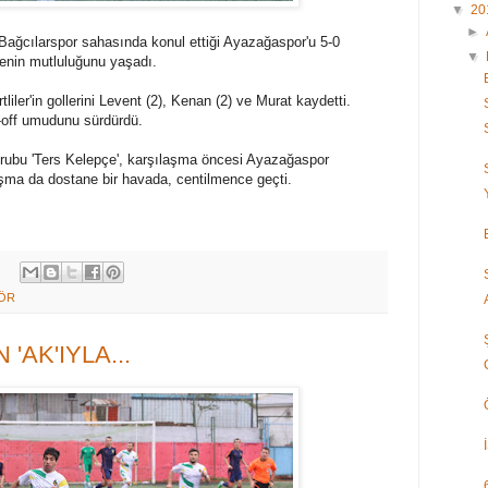
▼
20
►
 Bağcılarspor sahasında konul ettiği Ayazağaspor'u 5-0
▼
enin mutluluğunu yaşadı.
ler'in gollerini Levent (2), Kenan (2) ve Murat kaydetti.
-off umudunu sürdürdü.
grubu 'Ters Kelepçe', karşılaşma öncesi Ayazağaspor
ılaşma da dostane bir havada, centilmence geçti.
ÖR
'AK'IYLA...