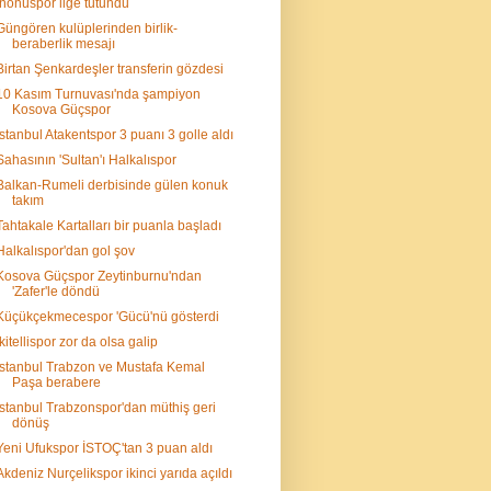
İnönüspor lige tutundu
Güngören kulüplerinden birlik-
beraberlik mesajı
Birtan Şenkardeşler transferin gözdesi
10 Kasım Turnuvası'nda şampiyon
Kosova Güçspor
İstanbul Atakentspor 3 puanı 3 golle aldı
Sahasının 'Sultan'ı Halkalıspor
Balkan-Rumeli derbisinde gülen konuk
takım
Tahtakale Kartalları bir puanla başladı
Halkalıspor'dan gol şov
Kosova Güçspor Zeytinburnu'ndan
'Zafer'le döndü
Küçükçekmecespor 'Gücü'nü gösterdi
İkitellispor zor da olsa galip
İstanbul Trabzon ve Mustafa Kemal
Paşa berabere
İstanbul Trabzonspor'dan müthiş geri
dönüş
Yeni Ufukspor İSTOÇ'tan 3 puan aldı
Akdeniz Nurçelikspor ikinci yarıda açıldı