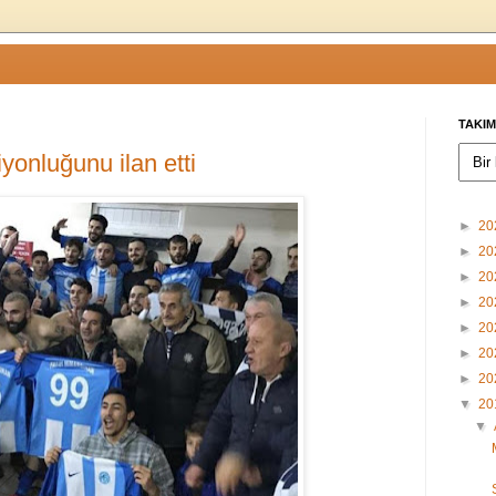
TAKIM
onluğunu ilan etti
►
20
►
20
►
20
►
20
►
20
►
20
►
20
▼
20
▼