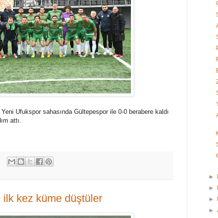
er Yeni Ufukspor sahasında Gültepespor ile 0-0 berabere kaldı
ım attı.
►
►
e ilk kez küme düştüler
►
►