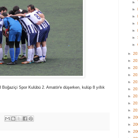
►
►
►
►
►
►
►
►
20
►
20
►
20
►
20
►
20
3 Boğaziçi Spor Kulübü 2. Amatör'e düşerken, kulüp 8 yıllık
►
20
►
20
►
20
►
20
►
20
►
20
►
20