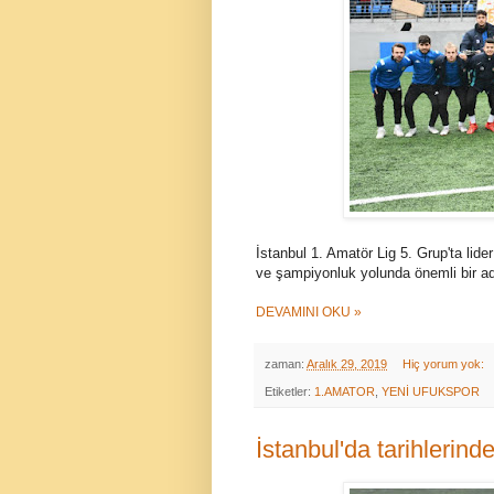
İstanbul 1. Amatör Lig 5. Grup'ta lid
ve şampiyonluk yolunda önemli bir ad
DEVAMINI OKU »
zaman:
Aralık 29, 2019
Hiç yorum yok:
Etiketler:
1.AMATOR
,
YENİ UFUKSPOR
İstanbul'da tarihlerind