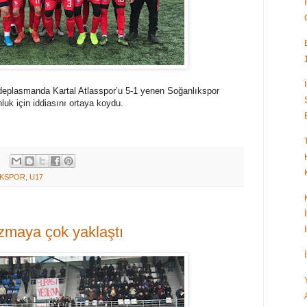
deplasmanda Kartal Atlasspor’u 5-1 yenen Soğanlıkspor
luk için iddiasını ortaya koydu.
IKSPOR
,
U17
azmaya çok yaklaştı