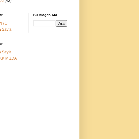
06
(42)
ar
Bu Blogda Ara
NYE
 Sayfa
ar
 Sayfa
KKIMIZDA