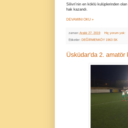
Silivri’nin en köklü kulüplerinden ol
hak kazandı.
DEVAMINI OKU »
zaman:
Aralık 27, 2019
Hiç yorum yok:
Etiketler:
DEĞİRMENKÖY 1963 SK
Üsküdar'da 2. amatör k