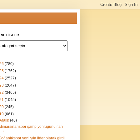
 VE LİGLER
26
(780)
25
(1762)
24
(2527)
23
(2647)
22
(3465)
21
(1045)
20
(245)
19
(661)
Aralık
(46)
Mimarsinanspor şampiyonluğunu ilan
etti
Soğanlıkspor yeni yıla lider olarak girdi