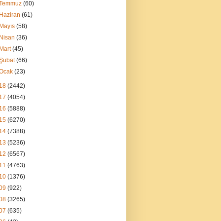
Temmuz
(60)
Haziran
(61)
Mayıs
(58)
Nisan
(36)
Mart
(45)
Şubat
(66)
Ocak
(23)
18
(2442)
17
(4054)
16
(5888)
15
(6270)
14
(7388)
13
(5236)
12
(6567)
11
(4763)
10
(1376)
09
(922)
08
(3265)
07
(635)