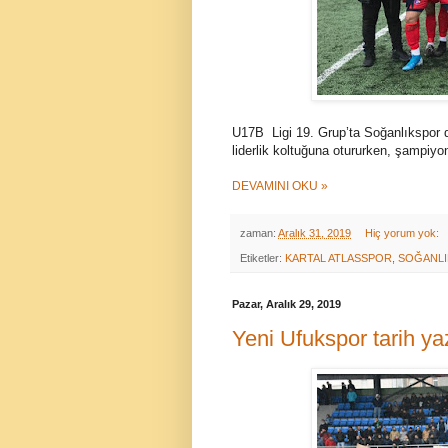
U17B Ligi 19. Grup’ta Soğanlıkspor 
liderlik koltuğuna otururken, şampiyon
DEVAMINI OKU »
zaman:
Aralık 31, 2019
Hiç yorum yok:
Etiketler:
KARTAL ATLASSPOR
,
SOĞANL
Pazar, Aralık 29, 2019
Yeni Ufukspor tarih y