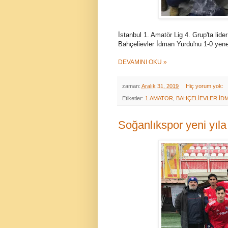
İstanbul 1. Amatör Lig 4. Grup'ta lide
Bahçelievler İdman Yurdu'nu 1-0 yener
DEVAMINI OKU »
zaman:
Aralık 31, 2019
Hiç yorum yok:
Etiketler:
1.AMATOR
,
BAHÇELİEVLER İD
Soğanlıkspor yeni yıla 