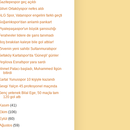
Gazitepespor geç açıldı
Silivri Ortaköyspor nefes aldı
ALG Spor, Vatanspor engelini farklı geçti
Soğanlıkspor'dan anlamlı pankart
Piyalepaşaspor'un büyük şanssızlığı
Ferahevler lidere de şans tanımadı
Boş bırakılan kaleye bile gol attılar!
Zirvenin yeni sahibi Sultanmuratspor
Sefaköy Kartalspor'da 'Güneşli' günler
Yeşilova Esnafspor yara sardı
Ahmet Patacı başladı, Muhammed İlgün
bitirdi
Kartal Yunusspor 10 kişiyle kazandı
Sevgi Yalçın 45.profesyonel maçında
Genç yetenek Bilal Ege, 50 maçta tam
120 gol attı
Kasım
(41)
Ekim
(106)
Eylül
(60)
Ağustos
(59)