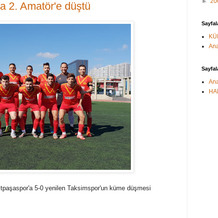
►
20
a 2. Amatör'e düştü
Sayfal
KÜ
Ana
Sayfal
Ana
HA
şitpaşaspor'a 5-0 yenilen Taksimspor'un küme düşmesi