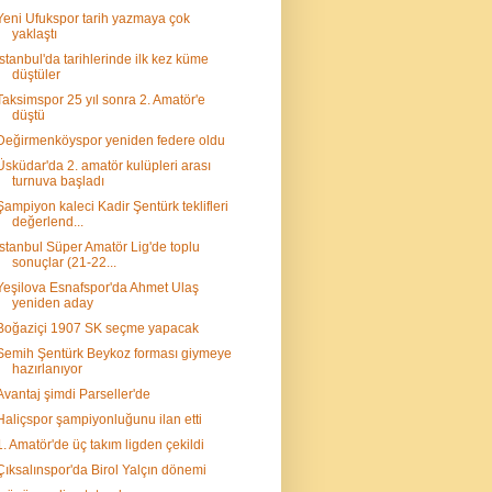
Yeni Ufukspor tarih yazmaya çok
yaklaştı
İstanbul'da tarihlerinde ilk kez küme
düştüler
Taksimspor 25 yıl sonra 2. Amatör'e
düştü
Değirmenköyspor yeniden federe oldu
Üsküdar'da 2. amatör kulüpleri arası
turnuva başladı
Şampiyon kaleci Kadir Şentürk teklifleri
değerlend...
İstanbul Süper Amatör Lig'de toplu
sonuçlar (21-22...
Yeşilova Esnafspor'da Ahmet Ulaş
yeniden aday
Boğaziçi 1907 SK seçme yapacak
Semih Şentürk Beykoz forması giymeye
hazırlanıyor
Avantaj şimdi Parseller'de
Haliçspor şampiyonluğunu ilan etti
1. Amatör'de üç takım ligden çekildi
Çıksalınspor'da Birol Yalçın dönemi