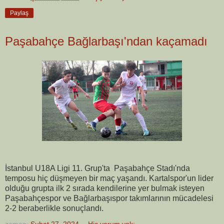
Paylaş
Paşabahçe Bağlarbaşı'ndan kaçamadı
İstanbul U18A Ligi 11. Grup'ta Paşabahçe Stadı'nda
temposu hiç düşmeyen bir maç yaşandı. Kartalspor'un lider
olduğu grupta ilk 2 sırada kendilerine yer bulmak isteyen
Paşabahçespor ve Bağlarbaşıspor takımlarının mücadelesi
2-2 beraberlikle sonuçlandı.
zaman:
Şubat 27, 2024
Hiç yorum yok: