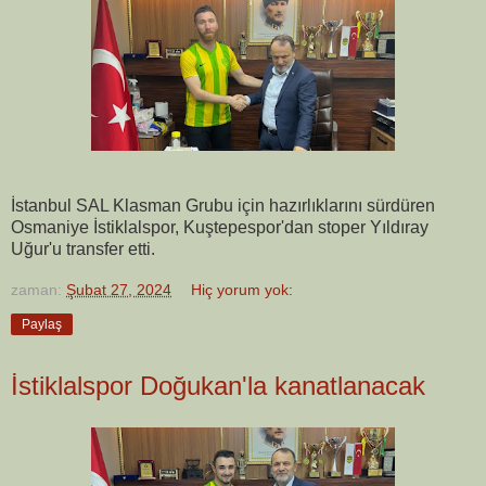
İstanbul SAL Klasman Grubu için hazırlıklarını sürdüren
Osmaniye İstiklalspor, Kuştepespor'dan stoper Yıldıray
Uğur'u transfer etti.
zaman:
Şubat 27, 2024
Hiç yorum yok:
Paylaş
İstiklalspor Doğukan'la kanatlanacak