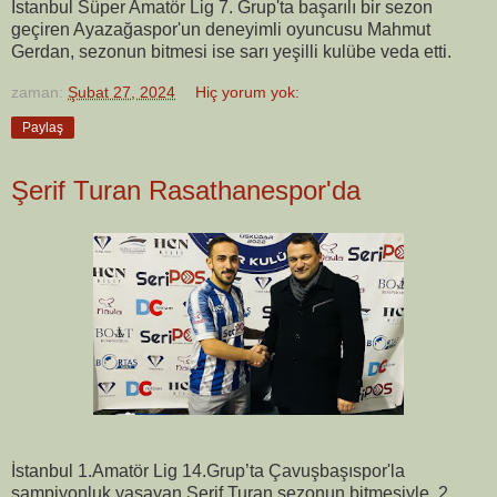
İstanbul Süper Amatör Lig 7. Grup'ta başarılı bir sezon
geçiren Ayazağaspor'un deneyimli oyuncusu Mahmut
Gerdan, sezonun bitmesi ise sarı yeşilli kulübe veda etti.
zaman:
Şubat 27, 2024
Hiç yorum yok:
Paylaş
Şerif Turan Rasathanespor'da
İstanbul 1.Amatör Lig 14.Grup’ta Çavuşbaşıspor'la
şampiyonluk yaşayan Şerif Turan sezonun bitmesiyle, 2.