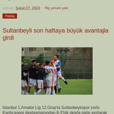
zaman:
Şubat 27, 2024
Hiç yorum yok:
Paylaş
Sultanbeyli son haftaya büyük avantajla
girdi
İstanbul 1.Amator Lig 12.Grup'ta Sultanbeylispor zorlu
Kanlıcaspor deplasmanından 6-3'lük skorla galip ayrılarak