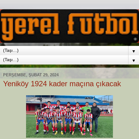
▼
▼
PERŞEMBE, ŞUBAT 29, 2024
Yeniköy 1924 kader maçına çıkacak