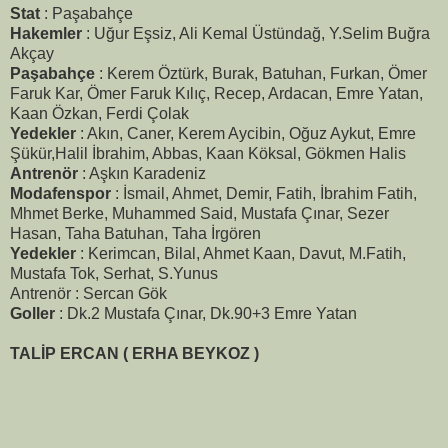
Stat
: Paşabahçe
Hakemler
: Uğur Eşsiz, Ali Kemal Üstündağ, Y.Selim Buğra
Akçay
Paşabahçe
: Kerem Öztürk, Burak, Batuhan, Furkan, Ömer
Faruk Kar, Ömer Faruk Kılıç, Recep, Ardacan, Emre Yatan,
Kaan Özkan, Ferdi Çolak
Yedekler
: Akın, Caner, Kerem Aycibin, Oğuz Aykut, Emre
Şükür,Halil İbrahim, Abbas, Kaan Köksal, Gökmen Halis
Antrenör
: Aşkın Karadeniz
Modafenspor
: İsmail, Ahmet, Demir, Fatih, İbrahim Fatih,
Mhmet Berke, Muhammed Said, Mustafa Çınar, Sezer
Hasan, Taha Batuhan, Taha İrgören
Yedekler
: Kerimcan, Bilal, Ahmet Kaan, Davut, M.Fatih,
Mustafa Tok, Serhat, S.Yunus
Antrenör : Sercan Gök
Goller
: Dk.2 Mustafa Çınar, Dk.90+3 Emre Yatan
TALİP ERCAN ( ERHA BEYKOZ )