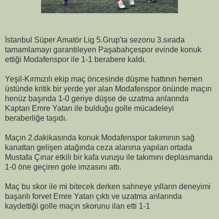
İstanbul Süper Amatör Lig 5.Grup'ta sezonu 3.sırada
tamamlamayı garantileyen Paşabahçespor evinde konuk
ettiği Modafenspor ile 1-1 berabere kaldı.
Yeşil-Kırmızılı ekip maç öncesinde düşme hattının hemen
üstünde kritik bir yerde yer alan Modafenspor önünde maçın
henüz başında 1-0 geriye düşse de uzatma anlarında
Kaptan Emre Yatan ile bulduğu golle mücadeleyi
beraberliğe taşıdı.
Maçın 2.dakikasında konuk Modafenspor takımının sağ
kanattan gelişen atağında ceza alanına yapılan ortada
Mustafa Çınar etkili bir kafa vuruşu ile takımını deplasmanda
1-0 öne geçiren gole imzasını attı.
Maç bu skor ile mi bitecek derken sahneye yılların deneyimi
başarılı forvet Emre Yatan çıktı ve uzatma anlarında
kaydettiği golle maçın skorunu ilan etti 1-1