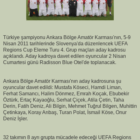
Türkiye şampiyonu Ankara Bölge Amatör Karması'nın, 5-9
Nisan 2011 tarihlerinde Slovenya'da düzenlencek UEFA
Regions Cup Eleme Turu 4. Grup maçları aday kadrosu
açıklandı. Aday kadroya davet edilen oyuncular 2 Nisan
Cumartesi günü Radisson Blue Otel'de toplanacak.
Ankara Bölge Amatör Karması'nın aday kadrosuna şu
oyuncular davet edildi:
Mustafa Köseci, Hamdi Liman,
Ferhat Samancı, Halim Dönmez, Emrah Koçak, Ebubekir
Öztürk, Ertaç Kayaoğlu, Serhat Çiçek, Atila Çetin, Taha
Derin, Fatih Deniz, Ali Bilgin, Mehmet Tuğrul Bilgen, Muhittin
Çetinkaya, Koray Arıbaş, Turan Polat, İsmail Köse, Onur
Deniz İşler.
32 takımın 8 ayrı grupta mücadele edeceği UEFA Regions