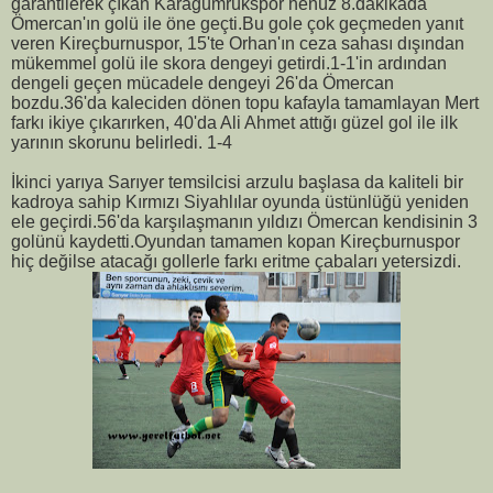
garantilerek çıkan Karagümrükspor henüz 8.dakikada
Ömercan'ın golü ile öne geçti.Bu gole çok geçmeden yanıt
veren Kireçburnuspor, 15'te Orhan'ın ceza sahası dışından
mükemmel golü ile skora dengeyi getirdi.1-1'in ardından
dengeli geçen mücadele dengeyi 26'da Ömercan
bozdu.36'da kaleciden dönen topu kafayla tamamlayan Mert
farkı ikiye çıkarırken, 40'da Ali Ahmet attığı güzel gol ile ilk
yarının skorunu belirledi. 1-4
İkinci yarıya Sarıyer temsilcisi arzulu başlasa da kaliteli bir
kadroya sahip Kırmızı Siyahlılar oyunda üstünlüğü yeniden
ele geçirdi.56'da karşılaşmanın yıldızı Ömercan kendisinin 3
golünü kaydetti.Oyundan tamamen kopan Kireçburnuspor
hiç değilse atacağı gollerle farkı eritme çabaları yetersizdi.