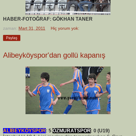
HABER-FOTOĞRAF: GÖKHAN TANER
zaman:
Mart 31, 2011
Hiç yorum yok:
Paylaş
Alibeyköyspor'dan gollü kapanış
ALİBEYKÖYSPOR
: 5
ÖZMURATSPOR
: 0 (U19)