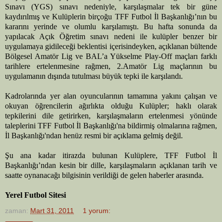
Sınavı (YGS) sınavı nedeniyle, karşılaşmalar tek bir güne
kaydırılmış ve Kulüplerin birçoğu TFF Futbol İl Başkanlığı’nın bu
kararını yerinde ve olumlu karşılamıştı. Bu hafta sonunda da
yapılacak Açık Öğretim sınavı nedeni ile kulüpler benzer bir
uygulamaya gidileceği beklentisi içerisindeyken, açıklanan bültende
Bölgesel Amatör Lig ve BAL’a Yükselme Play-Off maçları farklı
tarihlere ertelenmesine rağmen, 2.Amatör Lig maçlarının bu
uygulamanın dışında tutulması büyük tepki ile karşılandı.
Kadrolarında yer alan oyuncularının tamamına yakını çalışan ve
okuyan öğrencilerin ağırlıkta olduğu Kulüpler; haklı olarak
tepkilerini dile getirirken, karşılaşmaların ertelenmesi yönünde
taleplerini TFF Futbol İl Başkanlığı'na bildirmiş olmalarına rağmen,
İl Başkanlığı'ndan henüz resmi bir açıklama gelmiş değil.
Şu ana kadar itirazda bulunan Kulüplere, TFF Futbol İl
Başkanlığı’ndan kesin bir dille, karşılaşmaların açıklanan tarih ve
saatte oynanacağı bilgisinin verildiği de gelen haberler arasında.
Yerel Futbol Sitesi
zaman:
Mart 31, 2011
1 yorum: