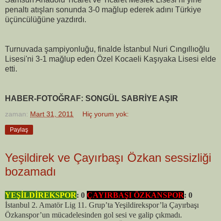
penaltı atışları sonunda 3-0 mağlup ederek adını Türkiye
üçüncülüğüne yazdırdı.
Turnuvada şampiyonluğu, finalde İstanbul Nuri Cıngıllıoğlu
Lisesi'ni 3-1 mağlup eden Özel Kocaeli Kaşıyaka Lisesi elde
etti.
HABER-FOTOĞRAF: SONGÜL SABRİYE AŞIR
zaman:
Mart 31, 2011
Hiç yorum yok:
Paylaş
Yeşildirek ve Çayırbaşı Özkan sessizliği
bozamadı
YEŞİLDİREKSPOR
: 0
ÇAYIRBAŞI ÖZKANSPOR
: 0
İstanbul 2. Amatör Lig 11. Grup’ta Yeşildirekspor’la Çayırbaşı
Özkanspor’un mücadelesinden gol sesi ve galip çıkmadı.