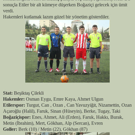
sonuçla Etiler bir alt kümeye düşerken Boğaziçi gelecek için ümit
verdi.
Hakemleri kutlamak lazım güzel bir yönetim gösterdiler.
Stat:
Beşiktaş Çilekli
Hakemler:
Osman Eygu, Emre Kaya, Ahmet Ulgun
Etilerspor:
Turgut, Can , Ozan , Can Yavuzyiğit, Nizamettin, Ozan
Açaroğlu (Halil), Faruk, Sinan (Hüseyin), Berke, Tugay, Taki
Boğaziçispor:
Enes, Ahmet, Ali (Erden), Faruk, Hakkı, Burak,
Metin (İbrahim), Mert, Gökhan, Alp (Sercan), Evren
Goller:
Berk (10) / Metin (22), Gökhan (87)