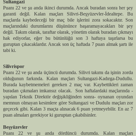
Sultangazi
Puanı 22 ve şu anda ikinci durumda. Ancak buradan sonra her şey
garanti değil. Kalan maçları Silivri-Beşyüzevler-İdealtepe. Bu
maçlarda kaybedeceği bir maç bile işlerini zora sokacaktır. Son
maçlarındaki durumlarını düşününce başaramayacakları bir şey
değil. Takım olarak, taraftar olarak, yönetim olarak buradan çıkmayı
hak ediyorlar, eğer bu bütünlüğü son 3 haftaya taşırlarsa bu
guruptan çıkacaklardır. Ancak son üç haftada 7 puan almak şartı ile
tabi ki.
Silivrispor
Puanı 22 ve şu anda üçüncü durumda. Silivri takımı da işinin zorda
olduğunun farkında. Kalan maçları Sultangazi-Kadırga-Dudullu.
Burada kaybetmemeleri gereken 2 maç var. Kaybettikleri zaman
buradan çıkmaları imkansız olacak.
Son haftalardaki maçlarında -
yapılan Teknik Direktör değişikliğinden sonra- oynanan oyundan
memnun olmayan kesimlere göre Sultangazi ve Dudulu maçları zor
geçecek gibi. Kalan 3 maçta alınacak 6 puan yetmeyebilir. En az 7
puan almaları gerekiyor ki guruptan çıkabilsinler.
Beşyüzevler
Puanı 22 ve şu anda dördüncü durumda. Kalan maçları