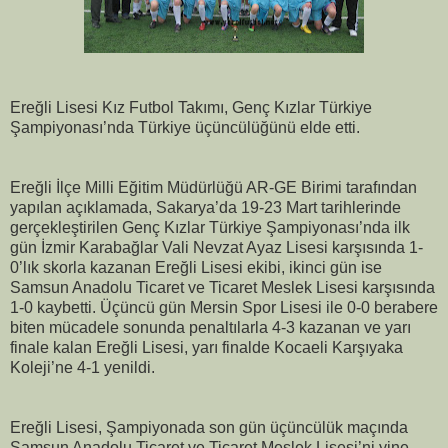
Ereğli Lisesi Kız Futbol Takımı, Genç Kızlar Türkiye
Şampiyonası’nda Türkiye üçüncülüğünü elde etti.
Ereğli İlçe Milli Eğitim Müdürlüğü AR-GE Birimi tarafından
yapılan açıklamada, Sakarya’da 19-23 Mart tarihlerinde
gerçekleştirilen Genç Kızlar Türkiye Şampiyonası’nda ilk
gün İzmir Karabağlar Vali Nevzat Ayaz Lisesi karşısında 1-
0’lık skorla kazanan Ereğli Lisesi ekibi, ikinci gün ise
Samsun Anadolu Ticaret ve Ticaret Meslek Lisesi karşısında
1-0 kaybetti. Üçüncü gün Mersin Spor Lisesi ile 0-0 berabere
biten mücadele sonunda penaltılarla 4-3 kazanan ve yarı
finale kalan Ereğli Lisesi, yarı finalde Kocaeli Karşıyaka
Koleji’ne 4-1 yenildi.
Ereğli Lisesi, Şampiyonada son gün üçüncülük maçında
Samsun Anadolu Ticaret ve Ticaret Meslek Lisesi’ni yine