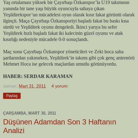
Yaş ortalaması yüksek bir Çayırbaşı Özkanspor’
la U
19 takımının
yanında bir tane yaşı büyük oyuncuyla sahaya çıkan
Yeşildirekspor’un mücadelesi oyun olarak kısır fakat görüntü olarak
ilginçti. Maça Çayırbaşı Özkansporiyi başladı fakat bu baskı kısa
sürdü ve Yeşildirek oyunu dengeledi. İkinci yarıya bu sefer
Yeşildirek hızlı başladı fakat iki kalecinin güzel oyunu ve atak
kısırlığı nedeniyle mücadele 0-0 sonuçlandı.
Maç sonu Çayırbaşı Özkanspor yöneticileri ve Zeki hoca saha
şartlarından yakınırken, Yeşildirek’in takımı gibi çok genç antrenörü
Mehmet Hoca ise gelecek maçlardan umutlu görünüyordu.
HABER: SERDAR KARAMAN
zaman:
Mart 31, 2011
4 yorum:
Paylaş
ÇARŞAMBA, MART 30, 2011
Düşünen Adamdan Son 3 Haftanın
Analizi