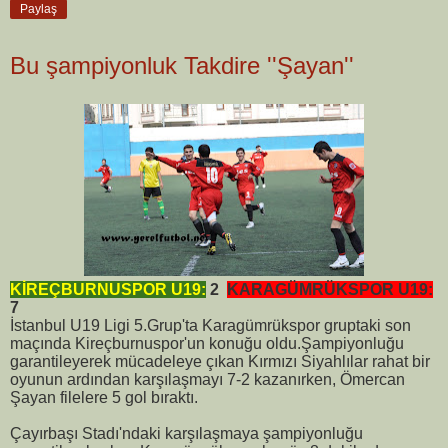
Paylaş
Bu şampiyonluk Takdire ''Şayan''
KİREÇBURNUSPOR U19:
2
KARAGÜMRÜKSPOR U19:
7
İstanbul U19 Ligi 5.Grup'ta Karagümrükspor gruptaki son
maçında Kireçburnuspor'un konuğu oldu.Şampiyonluğu
garantileyerek mücadeleye çıkan Kırmızı Siyahlılar rahat bir
oyunun ardından karşılaşmayı 7-2 kazanırken, Ömercan
Şayan filelere 5 gol bıraktı.
Çayırbaşı Stadı'ndaki karşılaşmaya şampiyonluğu