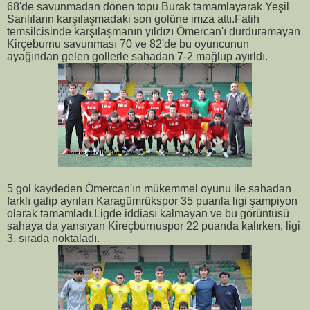
68'de savunmadan dönen topu Burak tamamlayarak Yeşil
Sarılıların karşılaşmadaki son golüne imza attı.Fatih
temsilcisinde karşılaşmanın yıldızı Ömercan'ı durduramayan
Kirçeburnu savunması 70 ve 82'de bu oyuncunun
ayağından gelen gollerle sahadan 7-2 mağlup ayırldı.
5 gol kaydeden Ömercan'ın mükemmel oyunu ile sahadan
farklı galip ayrılan Karagümrükspor 35 puanla ligi şampiyon
olarak tamamladı.Ligde iddiası kalmayan ve bu görüntüsü
sahaya da yansıyan Kireçburnuspor 22 puanda kalırken, ligi
3. sırada noktaladı.