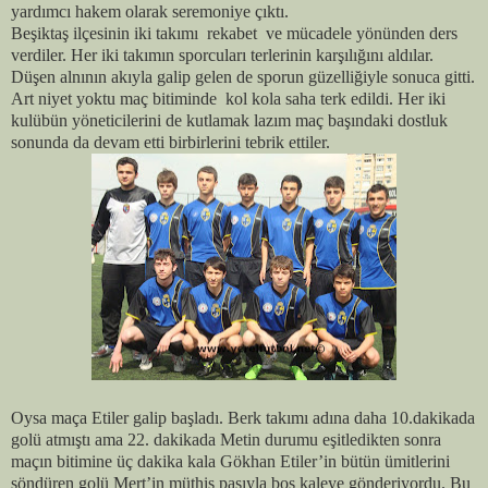
yardımcı hakem olarak seremoniye çıktı.
Beşiktaş ilçesinin iki takımı
rekabet
ve mücadele yönünden ders
verdiler. Her iki takımın sporcuları terlerinin karşılığını aldılar.
Düşen alnının akıyla galip gelen de sporun güzelliğiyle sonuca gitti.
Art niyet yoktu maç bitiminde
kol kola saha terk edildi. Her iki
kulübün yöneticilerini de kutlamak lazım maç başındaki dostluk
sonunda da devam etti birbirlerini tebrik ettiler.
Oysa maça Etiler galip başladı. Berk takımı adına daha 10.dakikada
golü atmıştı ama 22. dakikada Metin durumu eşitledikten sonra
maçın bitimine üç dakika kala Gökhan Etiler’in bütün ümitlerini
söndüren golü Mert’in müthiş pasıyla boş kaleye gönderiyordu. Bu