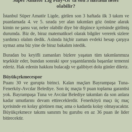
Süper Amatör Lig Play-Of’ta son 3 haftada neler
olabilir?
İstanbul Süper Amatör Ligde, girilen son 3 haftada ilk 3 takım ve
puanlamada 4. ve 5. sırada yer alan takımları göz önüne alarak
kimin ne şansı var, neler olabilir diye bir düşünce içerisinde girilmiş
durumda. Biz de, biraz matematiksel olarak bilgiler vererek sizlere
yardımcı olalım dedik. Aslında hiçbir zaman evdeki hesap çarşıya
uymaz ama biz yine de biraz bakalım istedik.
Buradan bu keyifli zamanları bizlere yaşatan tüm takımlarımıza
teşekkür eder, bundan sonraki spor yaşantılarında başarılar temenni
ederiz. Hak edenin hakkını bulacağı ve galibiyet dolu günler dileriz.
Büyükçekmecespor
Puanı 30 ve gurupta birinci. Kalan maçları Bayrampaşa Tuna-
Fenerköy-Avcılar Belediye. Son üç maçta 9 puan toplama garantisi
yok. Bayrampaşa Tuna ve Avcılar Belediye takımları da son anlara
kadar umutlarını devam ettireceklerdir. Fenerköyü maçı üç maç
içerisinde en kolay görünen maç ama o kadarda kolay olmayacaktır.
Büyükçekmece takımı sanırım bu gurubu en az 36 puan ile lider
bitirecektir.