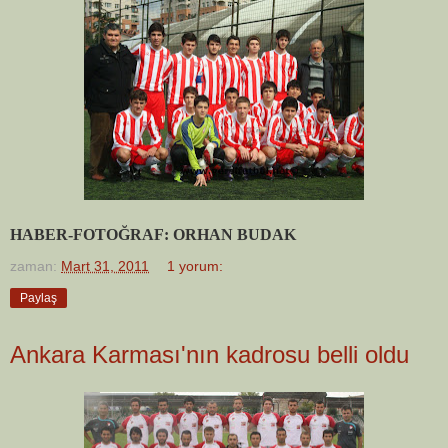
HABER-FOTOĞRAF: ORHAN BUDAK
zaman:
Mart 31, 2011
1 yorum:
Paylaş
Ankara Karması'nın kadrosu belli oldu