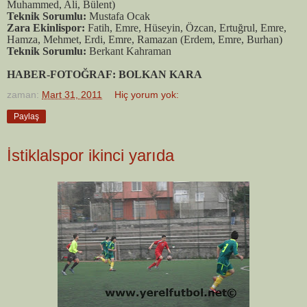
Muhammed, Ali, Bülent)
Teknik Sorumlu:
Mustafa Ocak
Zara Ekinlispor:
Fatih, Emre, Hüseyin, Özcan, Ertuğrul, Emre,
Hamza, Mehmet, Erdi, Emre, Ramazan (Erdem, Emre, Burhan)
Teknik Sorumlu:
Berkant Kahraman
HABER-FOTOĞRAF: BOLKAN KARA
zaman:
Mart 31, 2011
Hiç yorum yok:
Paylaş
İstiklalspor ikinci yarıda