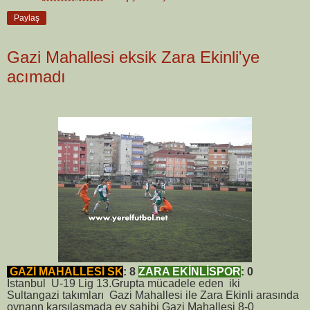
Paylaş
Gazi Mahallesi eksik Zara Ekinli'ye
acımadı
GAZİ MAHALLESİ SK
: 8
ZARA EKİNLİSPOR
: 0
İstanbul U-19 Lig 13.Grupta mücadele eden iki
Sultangazi takımları Gazi Mahallesi ile Zara Ekinli arasında
oynann karşılaşmada ev sahibi Gazi Mahallesi 8-0