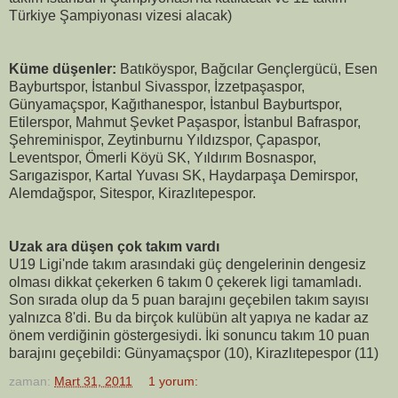
Türkiye Şampiyonası vizesi alacak)
Küme düşenler:
Batıköyspor, Bağcılar Gençlergücü, Esen
Bayburtspor, İstanbul Sivasspor, İzzetpaşaspor,
Günyamaçspor, Kağıthanespor, İstanbul Bayburtspor,
Etilerspor, Mahmut Şevket Paşaspor, İstanbul Bafraspor,
Şehreminispor, Zeytinburnu Yıldızspor, Çapaspor,
Leventspor, Ömerli Köyü SK, Yıldırım Bosnaspor,
Sarıgazispor, Kartal Yuvası SK, Haydarpaşa Demirspor,
Alemdağspor, Sitespor, Kirazlıtepespor.
Uzak ara düşen çok takım vardı
U19 Ligi'nde takım arasındaki güç dengelerinin dengesiz
olması dikkat çekerken 6 takım 0 çekerek ligi tamamladı.
Son sırada olup da 5 puan barajını geçebilen takım sayısı
yalnızca 8'di. Bu da birçok kulübün alt yapıya ne kadar az
önem verdiğinin göstergesiydi. İki sonuncu takım 10 puan
barajını geçebildi: Günyamaçspor (10), Kirazlıtepespor (11)
zaman:
Mart 31, 2011
1 yorum: