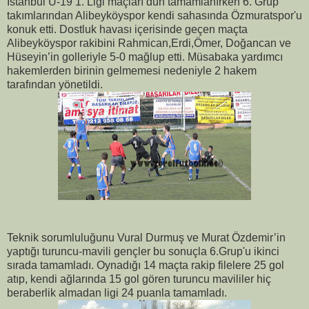
İstanbul U-19 1. Ligi maçları dün tamamlanırken 6. Grup
takımlarından Alibeyköyspor kendi sahasında Özmuratspor'u
konuk etti. Dostluk havası içerisinde geçen maçta
Alibeyköyspor rakibini Rahmican,Erdi,Ömer, Doğancan ve
Hüseyin’in golleriyle 5-0 mağlup etti. Müsabaka yardımcı
hakemlerden birinin gelmemesi nedeniyle 2 hakem
tarafından yönetildi.
Teknik sorumluluğunu Vural Durmuş ve Murat Özdemir’in
yaptığı turuncu-mavili gençler bu sonuçla 6.Grup'u ikinci
sırada tamamladı. Oynadığı 14 maçta rakip filelere 25 gol
atıp, kendi ağlarında 15 gol gören turuncu mavililer hiç
beraberlik almadan ligi 24 puanla tamamladı.