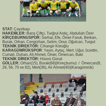
STAT:
Çayırbaşı
HAKEMLER:
Barış Çiftçi, Turğrul Ardıç, Abdullah Özer
KİRÇEBURNUSPOR:
Serhat, Efe, Ömer Faruk, Berkan,
Burak, Orhan, Cengizhan, Selim, Onur, Oğulcan, Turgut
TEKNİK DİREKTÖR:
Cihangir Köroğlu
KARAGÜMRÜKSPOR
: Yasin, Aytaç, Mert, Uğur, İzzettin,
Cumali, Duhan, Ali Ahmet, Ömer, Ömercan, Baki
TEKNİK DİREKTÖR:
Hüsnü Günal
GOLLER:
Orhan(15), Burak(68)(Kireçburnu) / Ömercan(8,
26, 56, 70 ve 82), Mert(36), Ali Ahmet(40)(Karagümrük)