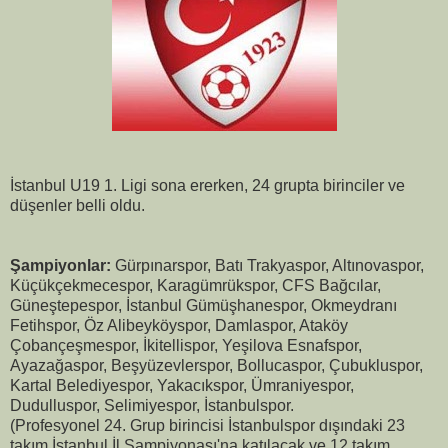
İstanbul U19 1. Ligi sona ererken, 24 grupta birinciler ve
düşenler belli oldu.
Şampiyonlar:
Gürpınarspor, Batı Trakyaspor, Altınovaspor,
Küçükçekmecespor, Karagümrükspor, CFS Bağcılar,
Güneştepespor, İstanbul Gümüşhanespor, Okmeydranı
Fetihspor, Öz Alibeyköyspor, Damlaspor, Ataköy
Çobançeşmespor, İkitellispor, Yeşilova Esnafspor,
Ayazağaspor, Beşyüzevlerspor, Bollucaspor, Çubukluspor,
Kartal Belediyespor, Yakacıkspor, Ümraniyespor,
Dudulluspor, Selimiyespor, İstanbulspor.
(Profesyonel 24. Grup birincisi İstanbulspor dışındaki 23
takım İstanbul İl Şampiyonası'na katılacak ve 12 takım