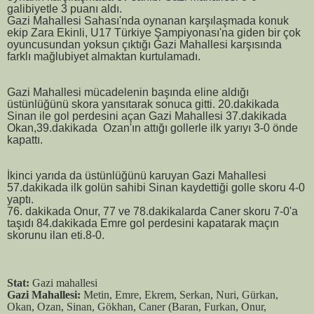
galibiyetle 3 puanı aldı.
Gazi Mahallesi Sahası'nda oynanan karşılaşmada konuk
ekip Zara Ekinli, U17 Türkiye Şampiyonası'na giden bir çok
oyuncusundan yoksun çıktığı Gazi Mahallesi karşısında
farklı mağlubiyet almaktan kurtulamadı.
Gazi Mahallesi mücadelenin başında eline aldığı
üstünlüğünü skora yansıtarak sonuca gitti.
20.dakikada
Sinan ile gol perdesini açan Gazi Mahallesi 37.dakikada
Okan,39.dakikada Ozan'ın attığı gollerle ilk yarıyı 3-0 önde
kapattı.
İkinci yarıda da üstünlüğünü karuyan Gazi Mahallesi
57.dakikada ilk golün sahibi Sinan kaydettiği golle skoru 4-0
yaptı.
76. dakikada Onur, 77 ve 78.dakikalarda Caner skoru 7-0'a
taşıdı 84.dakikada Emre gol perdesini kapatarak maçın
skorunu ilan eti.8-0.
Stat:
Gazi mahallesi
Gazi Mahallesi:
Metin, Emre, Ekrem, Serkan, Nuri, Gürkan,
Okan, Ozan, Sinan, Gökhan, Caner (Baran, Furkan, Onur,