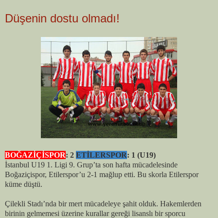
Düşenin dostu olmadı!
BOĞAZİÇİSPOR
: 2
ETİLERSPOR
: 1 (U19)
İstanbul U19 1. Ligi 9. Grup’ta son hafta mücadelesinde
Boğaziçispor, Etilerspor’u 2-1 mağlup etti. Bu skorla Etilerspor
küme düştü.
Çilekli Stadı’nda bir mert mücadeleye şahit olduk. Hakemlerden
birinin gelmemesi üzerine kurallar gereği lisanslı bir sporcu