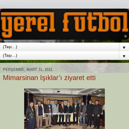
▼
▼
PERŞEMBE, MART 31, 2011
Mimarsinan Işıklar’ı ziyaret etti