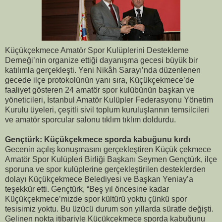
Küçükçekmece Amatör Spor Kulüplerini Destekleme
Derneği’nin organize ettiği dayanışma gecesi büyük bir
katılımla gerçekleşti. Yeni Nikâh Sarayı’nda düzenlenen
gecede ilçe protokolünün yanı sıra, Küçükçekmece’de
faaliyet gösteren 24 amatör spor kulübünün başkan ve
yöneticileri, İstanbul Amatör Kulüpler Federasyonu Yönetim
Kurulu üyeleri, çeşitli sivil toplum kuruluşlarının temsilcileri
ve amatör sporcular salonu tıklım tıklım doldurdu.
Gençtürk: Küçükçekmece sporda kabuğunu kırdı
Gecenin açılış konuşmasını gerçekleştiren Küçük çekmece
Amatör Spor Kulüpleri Birliği Başkanı Seymen Gençtürk, ilçe
sporuna ve spor kulüplerine gerçekleştirilen desteklerden
dolayı Küçükçekmece Belediyesi ve Başkan Yeniay’a
teşekkür etti. Gençtürk, “Beş yıl öncesine kadar
Küçükçekmece’mizde spor kültürü yoktu çünkü spor
tesisimiz yoktu. Bu üzücü durum son yıllarda süratle değişti.
Gelinen nokta itibariyle Küçükçekmece sporda kabuğunu