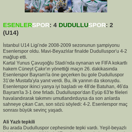
ESENLER
SPOR
: 4
DUDULLU
SPOR
: 2
(U14)
İstanbul U14 Ligi'nde 2008-2009 sezonunun şampiyonu
Esenlerspor oldu. Mavi-Beyazlılar finalde Dudulluspor'u 4-2
mağlup etti.
Kartal Yunus Çavuşoğlu Stadı'nda oynanan ve FIFA kokartlı
hakem Cüneyt Çakır'ın yönettiği maçın 26. dakikasında
Esenlerspor Bayram'la öne geçerken bu gole Dudulluspor
31'de Mustafa'yla yanıt verdi. Bu, ilk yarının da skoruydu.
Esenlerspor ikinci yarıya iyi başladı ve 48'de Batuhan, 46'da
Bayram'la 3-1 öne fırladı. Dudulluspor'dan Eyüp 63'te fileleri
havalandırarak takımını umutlandırduysa da son anlarda
sahneye çıkan Can, son sözü söyledi: 4-2. Esenlerspor maç
sonrası büyük sevinç yaşadı.
Ali Yazlı tepkili
Bu arada Dudulluspor cephesinde tepki vardı. Yeşil-beyazlı