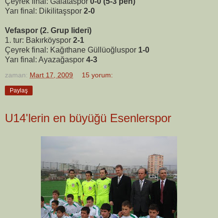
Çeyrek final: Galataspor
0-0 (5-3 pen)
Yarı final: Dikilitaşspor
2-0
Vefaspor (2. Grup lideri)
1. tur: Bakırköyspor
2-1
Çeyrek final: Kağıthane Güllüoğluspor
1-0
Yarı final: Ayazağaspor
4-3
zaman:
Mart 17, 2009
15 yorum:
Paylaş
U14'lerin en büyüğü Esenlerspor