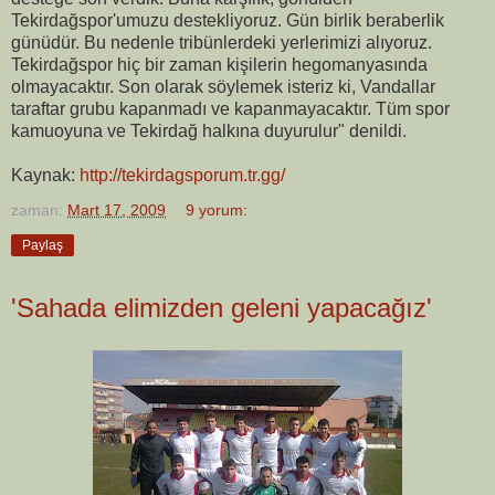
Tekirdağspor'umuzu destekliyoruz. Gün birlik beraberlik
günüdür. Bu nedenle tribünlerdeki yerlerimizi alıyoruz.
Tekirdağspor hiç bir zaman kişilerin hegomanyasında
olmayacaktır. Son olarak söylemek isteriz ki, Vandallar
taraftar grubu kapanmadı ve kapanmayacaktır. Tüm spor
kamuoyuna ve Tekirdağ halkına duyurulur" denildi.
Kaynak:
http://tekirdagsporum.tr.gg/
zaman:
Mart 17, 2009
9 yorum:
Paylaş
'Sahada elimizden geleni yapacağız'