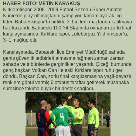
HABER-FOTO: METİN KARAKUŞ
Kırklarelispor, 2008–2009 Futbol Sezonu Süper Amatör
Küme’de play-off maçlarını şampiyon tamamlayarak, lig
lideri Babaeskispor’la birlikte 3. Lig terfi maçlarına katılmaya
hak kazandı. Babaeski 100.Yıl Stadında oynanan zorlu final
karşılaşmasında, Kırklarelispor, Lüleburgaz Yıldırımspor’u,
3–1 mağlup etti.
Karşılaşmada, Babaeski İlçe Emniyet Müdürlüğü sahada
geniş güvenlik tedbirleri almasına rağmen zaman zaman
sahada ve tribünlerde gerginlikler yaşandı. Çiçeği burnunda
genç başkan Volkan Can ile eski Kırklarelispor ruhu geri
döndü. Başkan Can, zorlu final karşılaşmasına yeşil-beyazlı
renklere gönül vermiş 6 otobüs taraftar getirerek müsabaka
süresince takıma büyük bir destek sağladı.