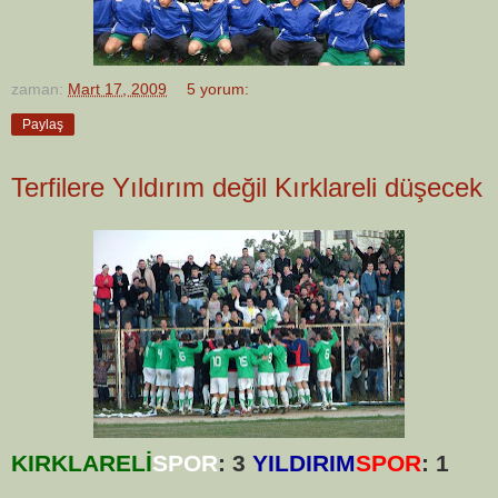
zaman:
Mart 17, 2009
5 yorum:
Paylaş
Terfilere Yıldırım değil Kırklareli düşecek
KIRKLARELİ
SPOR
: 3
YILDIRIM
SPOR
: 1