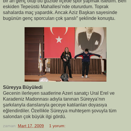
bir an genç olup bu güzide ilçede spor yapmak istedim. Ben
eskiden Tepeüstü Mahallesi’nde otururdum. Toprak
sahalarda maç yapardık. Ancak Aziz Başkan sayesinde
bugünün genç sporcuları çok şanslı” şeklinde konuştu.
Süreyya Büyüledi
Gecenin ilerleyen saatlerine Azeri sanatçı Ural Erel ve
Karadeniz Madonnası adıyla tanınan Süreyya’nın
şarkılarıyla danslarıyla geceye katılanları doyasıya
eğlendirdiler. Özellikle Süreyya muhteşem şovuyla tüm
salondan çok büyük ilgi gördü.
zaman:
Mart 17, 2009
1 yorum: