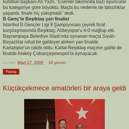
kulübün başkanı Ali Yazlı, "Esenler takımında bazı oyuncular
bu kategoriye göre büyüktü. Maçta bu nedenle de tatsızlıklar
yaşandı, finale hiç yakışmadı" dedi.
B Genç'te Beşiktaş yarı finalist
İstanbul B Gençler Ligi İl Şampiyonası çeyrek final
karşılaşmasında Beşiktaş, Alibeyspor'u 4-0 mağlup etti.
Bayrampaşa Belediye Stadı'nda oynanan maçta Siyah-
Beyazlılar rahat bir galibiyet alırken yarı finalde
Kartalspor'un rakibi oldu. Kartal-Beşiktaş maçının galibi de
finalde Ataköy Çobançeşmespor'la oynayacak.
zaman:
Mart 17, 2009
10 yorum:
Paylaş
Küçükçekmece amatörleri bir araya geldi