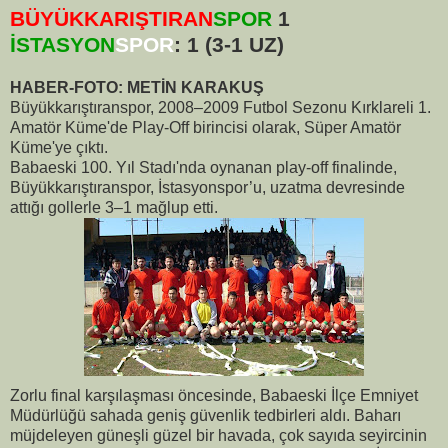
BÜYÜKKARIŞTIRAN
SPOR
1
İSTASYON
SPOR
: 1 (3-1 UZ)
HABER-FOTO: METİN KARAKUŞ
Büyükkarıştıranspor, 2008–2009 Futbol Sezonu Kırklareli 1.
Amatör Küme'de Play-Off birincisi olarak, Süper Amatör
Küme'ye çıktı.
Babaeski 100. Yıl Stadı'nda oynanan play-off finalinde,
Büyükkarıştıranspor, İstasyonspor’u, uzatma devresinde
attığı gollerle 3–1 mağlup etti.
Zorlu final karşılaşması öncesinde, Babaeski İlçe Emniyet
Müdürlüğü sahada geniş güvenlik tedbirleri aldı. Baharı
müjdeleyen güneşli güzel bir havada, çok sayıda seyircinin