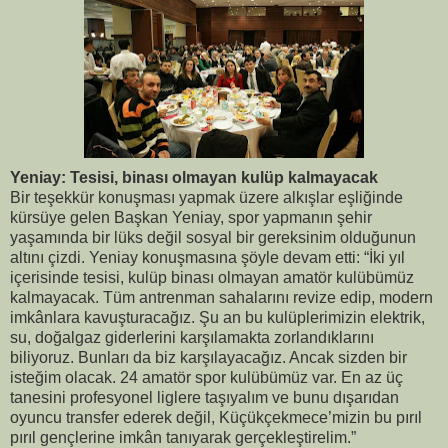
Yeniay: Tesisi, binası olmayan kulüp kalmayacak
Bir teşekkür konuşması yapmak üzere alkışlar eşliğinde
kürsüye gelen Başkan Yeniay, spor yapmanın şehir
yaşamında bir lüks değil sosyal bir gereksinim olduğunun
altını çizdi. Yeniay konuşmasına şöyle devam etti: “İki yıl
içerisinde tesisi, kulüp binası olmayan amatör kulübümüz
kalmayacak. Tüm antrenman sahalarını revize edip, modern
imkânlara kavuşturacağız. Şu an bu kulüplerimizin elektrik,
su, doğalgaz giderlerini karşılamakta zorlandıklarını
biliyoruz. Bunları da biz karşılayacağız. Ancak sizden bir
isteğim olacak. 24 amatör spor kulübümüz var. En az üç
tanesini profesyonel liglere taşıyalım ve bunu dışarıdan
oyuncu transfer ederek değil, Küçükçekmece’mizin bu pırıl
pırıl gençlerine imkân tanıyarak gerçekleştirelim.”