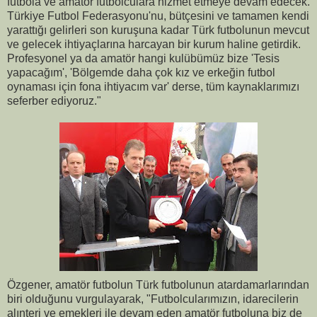
futbola ve amatör futbolculara hizmet etmeye devam edecek.
Türkiye Futbol Federasyonu'nu, bütçesini ve tamamen kendi
yarattığı gelirleri son kuruşuna kadar Türk futbolunun mevcut
ve gelecek ihtiyaçlarına harcayan bir kurum haline getirdik.
Profesyonel ya da amatör hangi kulübümüz bize 'Tesis
yapacağım', 'Bölgemde daha çok kız ve erkeğin futbol
oynaması için fona ihtiyacım var' derse, tüm kaynaklarımızı
seferber ediyoruz."
Özgener, amatör futbolun Türk futbolunun atardamarlarından
biri olduğunu vurgulayarak, "Futbolcularımızın, idarecilerin
alınteri ve emekleri ile devam eden amatör futboluna biz de