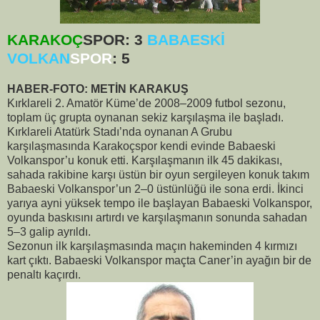
KARAKOÇ
SPOR: 3
BABAESKİ
VOLKAN
SPOR
: 5
HABER-FOTO: METİN KARAKUŞ
Kırklareli 2. Amatör Küme’de 2008–2009 futbol sezonu,
toplam üç grupta oynanan sekiz karşılaşma ile başladı.
Kırklareli Atatürk Stadı’nda oynanan A Grubu
karşılaşmasında Karakoçspor kendi evinde Babaeski
Volkanspor’u konuk etti. Karşılaşmanın ilk 45 dakikası,
sahada rakibine karşı üstün bir oyun sergileyen konuk takım
Babaeski Volkanspor’un 2–0 üstünlüğü ile sona erdi. İkinci
yarıya ayni yüksek tempo ile başlayan Babaeski Volkanspor,
oyunda baskısını artırdı ve karşılaşmanın sonunda sahadan
5–3 galip ayrıldı.
Sezonun ilk karşılaşmasında maçın hakeminden 4 kırmızı
kart çıktı. Babaeski Volkanspor maçta Caner’in ayağın bir de
penaltı kaçırdı.