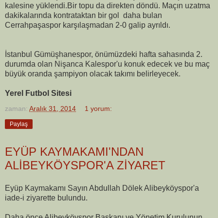
kalesine yüklendi.Bir topu da direkten döndü. Maçın uzatma
dakikalarında kontrataktan bir gol daha bulan
Cerrahpaşaspor karşılaşmadan 2-0 galip ayrıldı.
İstanbul Gümüşhanespor, önümüzdeki hafta sahasında 2.
durumda olan Nişanca Kalespor'u konuk edecek ve bu maç
büyük oranda şampiyon olacak takımı belirleyecek.
Yerel Futbol Sitesi
zaman:
Aralık 31, 2014
1 yorum:
Paylaş
EYÜP KAYMAKAMI'NDAN
ALİBEYKÖYSPOR'A ZİYARET
Eyüp Kaymakamı Sayın Abdullah Dölek Alibeyköyspor'a
iade-i ziyarette bulundu.
Daha önce Alibeyköyspor Başkanı ve Yönetim Kurulunun