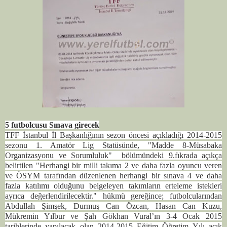
5 futbolcusu Sınava girecek
TFF İstanbul İl Başkanlığının sezon öncesi açıkladığı 2014-2015
sezonu 1. Amatör Lig Statüsünde, "Madde 8-Müsabaka
Organizasyonu ve Sorumluluk" bölümündeki 9.fıkrada açıkça
belirtilen "Herhangi bir milli takıma 2 ve daha fazla oyuncu veren
ve ÖSYM tarafından düzenlenen herhangi bir sınava 4 ve daha
fazla katılımı olduğunu belgeleyen takımların erteleme istekleri
ayrıca değerlendirilecektir." hükmü gereğince; futbolcularından
Abdullah Şimşek, Durmuş Can Özcan, Hasan Can Kuzu,
Mükremin Yılbur ve Şah Gökhan Vural’ın 3-4 Ocak 2015
tarihlerinde yapılacak olan 2014-2015 Eğitim Öğretim Yılı açık