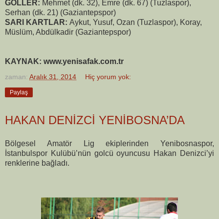
GOLLER:
Mehmet (dk. 32), Emre (dk. 67) (Tuzlaspor),
Serhan (dk. 21) (Gaziantepspor)
SARI KARTLAR:
Aykut, Yusuf, Ozan (Tuzlaspor), Koray,
Müslüm, Abdülkadir (Gaziantepspor)
KAYNAK: www.yenisafak.com.tr
zaman:
Aralık 31, 2014
Hiç yorum yok:
Paylaş
HAKAN DENİZCİ YENİBOSNA’DA
Bölgesel Amatör Lig ekiplerinden Yenibosnaspor,
İstanbulspor Kulübü’nün golcü oyuncusu Hakan Denizci’yi
renklerine bağladı.