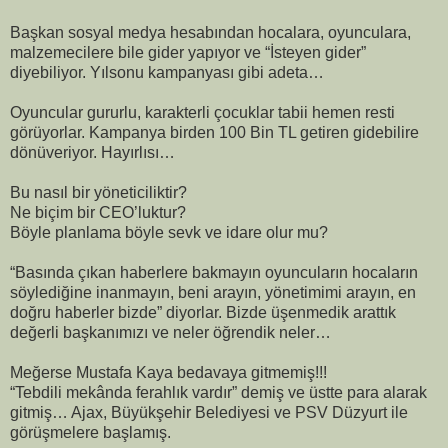
Başkan sosyal medya hesabından hocalara, oyunculara,
malzemecilere bile gider yapıyor ve “İsteyen gider”
diyebiliyor. Yılsonu kampanyası gibi adeta…
Oyuncular gururlu, karakterli çocuklar tabii hemen resti
görüyorlar. Kampanya birden 100 Bin TL getiren gidebilire
dönüveriyor. Hayırlısı…
Bu nasıl bir yöneticiliktir?
Ne biçim bir CEO’luktur?
Böyle planlama böyle sevk ve idare olur mu?
“Basında çıkan haberlere bakmayın oyuncuların hocaların
söylediğine inanmayın, beni arayın, yönetimimi arayın, en
doğru haberler bizde” diyorlar. Bizde üşenmedik arattık
değerli başkanımızı ve neler öğrendik neler…
Meğerse Mustafa Kaya bedavaya gitmemiş!!!
“Tebdili mekânda ferahlık vardır” demiş ve üstte para alarak
gitmiş… Ajax, Büyükşehir Belediyesi ve PSV Düzyurt ile
görüşmelere başlamış.