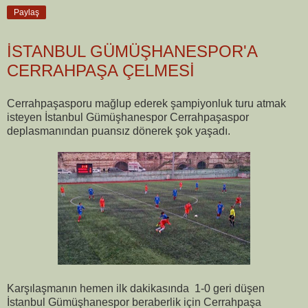
Paylaş
İSTANBUL GÜMÜŞHANESPOR'A
CERRAHPAŞA ÇELMESİ
Cerrahpaşasporu mağlup ederek şampiyonluk turu atmak
isteyen İstanbul Gümüşhanespor Cerrahpaşaspor
deplasmanından puansız dönerek şok yaşadı.
Karşılaşmanın hemen ilk dakikasında 1-0 geri düşen
İstanbul Gümüşhanespor beraberlik için Cerrahpaşa