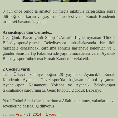
3 gün önce Sinop’ta amatör bir maçta rakibiyle çarpıştıktan sonra
dili boğazına kaçan ve yaşam mücadelesi veren Emrah Kandemir
maalesef hayatını kaybetti.
Ayancıkspor'dan Cennete...
Geçtiğimiz Pazar günü Sinop 1.Amatör Ligde oynanan Türkeli
Belediyespor-Ayancık Belediyespor müsabakasında bir ikili
mücadele esnasındaki çarpışma sonucu hastaneye kaldırılan ve 3
gündür Samsun Tıp Fakültesi'nde yaşam mücadelesi veren Ayancık
Belediyespor futbolcusu Emrah Kandemir vefat etti.
2 Çocuğu vardı
Tüm Ülkeyi üzüntüye boğan 28 yaşındaki Ayancık’lı Emrah
Kandemir Ayancık Cevizlispor’da başlayan futbol yaşamını
Ayancıkspor, Kastamonu Yolspor ve Ayancık Belediyespor
takımlarında sürdürmüştü. Genç futbolcu 2 çocuk Babasıydı.
Yerel Futbol Sitesi olarak merhuma Allah’tan rahmet, yakınlarına ve
sevenlerine başsağlığı diliyoruz.
zaman:
Aralık 31, 2014
1 yorum: