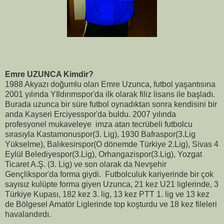
Emre UZUNCA Kimdir?
1988 Akyazı doğumlu olan Emre Uzunca, futbol yaşantısına
2001 yılında YIldırımspor'da ilk olarak filiz lisans ile başladı.
Burada uzunca bir süre futbol oynadıktan sonra kendisini bir
anda Kayseri Erciyesspor'da buldu. 2007 yılında
profesyonel mukaveleye imza atan tecrübeli futbolcu
sırasıyla Kastamonuspor(3. Lig), 1930 Bafraspor(3.Lig
Yükselme), Balıkesirspor(O dönemde Türkiye 2.Lig), Sivas 4
Eylül Belediyespor(3.Lig), Orhangazispor(3.Lig), Yozgat
Ticaret A.Ş. (3. Lig) ve son olarak da Nevşehir
Gençlikspor'da forma giydi. Futbolculuk kariyerinde bir çok
sayısız kulüpte forma giyen Uzunca, 21 kez U21 liglerinde, 3
Türkiye Kupası, 182 kez 3. lig, 13 kez PTT 1. lig ve 13 kez
de Bölgesel Amatör Liglerinde top koşturdu ve 18 kez fileleri
havalandırdı.