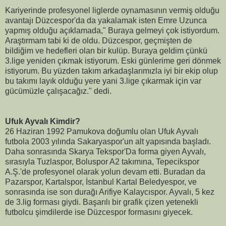
Kariyerinde profesyonel liglerde oynamasının vermiş olduğu
avantajı Düzcespor'da da yakalamak isten Emre Uzunca
yapmış olduğu açıklamada," Buraya gelmeyi çok istiyordum.
Araştırmam tabi ki de oldu. Düzcespor, geçmişten de
bildiğim ve hedefleri olan bir kulüp. Buraya geldim çünkü
3.lige yeniden çıkmak istiyorum. Eski günlerime geri dönmek
istiyorum. Bu yüzden takım arkadaşlarımızla iyi bir ekip olup
bu takımı layık olduğu yere yani 3.lige çıkarmak için var
gücümüzle çalışacağız." dedi.
Ufuk Ayvalı Kimdir?
26 Haziran 1992 Pamukova doğumlu olan Ufuk Ayvalı
futbola 2003 yılında Sakaryaspor'un alt yapısında başladı.
Daha sonrasında Skarya Tekspor'Da forma giyen Ayvalı,
sırasıyla Tuzlaspor, Boluspor A2 takımına, Tepecikspor
A.Ş.'de profesyonel olarak yolun devam etti. Buradan da
Pazarspor, Kartalspor, İstanbul Kartal Beledyespor, ve
sonrasında ise son durağı Arifiye Kalaycıspor. Ayvalı, 5 kez
de 3.lig forması giydi. Başarılı bir grafik çizen yetenekli
futbolcu şimdilerde ise Düzcespor formasını giyecek.