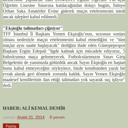
Öğretim Lisesine Sınavına katılacağından dolayı bugün, İstinye
Orhan Saka Amatörler Evine giderek maçın ertelenmesini istedi
ancak talepleri kabul edilmedi.
"Ekşioğlu talimatları çiğniyor"
TFF İstanbul İl Başkanı Yemen Ekşioğlu’nun, sezonun sonları
olması nedeniyle maçın ertelenmesini kabul etmediğini ve "tüm
maçlar aynı saatte başlayacak" dediğini ifade eden Güneştepespor
Başkanı Ergün Edepali "ligde kalmak için mücadele ediyoruz, 5
futbolcumuz maça gelemeyecek. Futbolcularımızın Sınav Giriş
Belgelerini de yanımızda götürdük ancak Sayın Ekşioğlu en baştan
bunu kabul etmeyeceğini söyleyince, bizde kendisinden yazılı bir
evrak alarak geri dönmek zorunda kaldık. Sayın Yemen Ekşioğlu
maalesef kendilerinin ilan ettiği talimatları yok sayarak suç işliyor"
dedi.
HABER: ALİ KEMAL DEMİR
zaman:
Aralık 31, 2014
8 yorum:
Paylaş