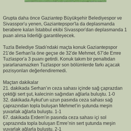
Grupta daha önce Gaziantep Büyükşehir Belediyespor ve
Sivasspor'u yenen, Gaziantepspor'la da deplasmanda
berabere kalan İstabbul ekibi Sivasspor'dan deplasmanda 1
puan alırsa liderliği garantileyecek.
Tuzla Belediye Stadı'ndaki maçta konuk Gaziantepspor
21'de Serhan'la öne geçse de 32'de Mehmet, 67'de Emre
Tuzlaspor'a 3 puanı getirdi. Konuk takım bir penaltıdan
yararlanamazken Tuzlaspor son bölümlerde farkı açacak
pozisyonları değerlendiremedi.
Maçtan dakikalar
21. dakikada Serhan’ın ceza sahası içinde sağ çaprazdan
çektiği sert şut, kalecinin sağından ağlarla buluştu. 1-0
32. dakikada Aykut’un uzun pasında ceza sahası sağ
çaprazından topla buluşan Mehmet’in şutunda meşin
yuvarlak ağlarla buluştu. 1-1
67. dakikada Erdem’in pasında ceza sahası içi sol
çaprazında topla buluşan Emre’nin sert şutunda meşin
yuvarlak ağlarla buluştu. 2-1