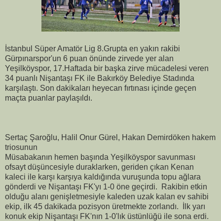
İstanbul Süper Amatör Lig 8.Grupta en yakın rakibi
Gürpınarspor'un 6 puan önünde zirvede yer alan
Yeşilköyspor, 17.Haftada bir başka zirve mücadelesi veren
34 puanlı Nişantaşı FK ile Bakırköy Belediye Stadında
karşılaştı. Son dakikaları heyecan fırtınası içinde geçen
maçta puanlar paylaşıldı.
Sertaç Şaroğlu, Halil Onur Gürel, Hakan Demirdöken hakem
triosunun
Müsabakanın hemen başında Yeşilköyspor savunması
ofsayt düşüncesiyle duraklarken, geriden çıkan Kenan
kaleci ile karşı karşıya kaldığında vuruşunda topu ağlara
gönderdi ve Nişantaşı FK'yı 1-0 öne geçirdi. Rakibin etkin
olduğu alanı genişletmesiyle kaleden uzak kalan ev sahibi
ekip, ilk 45 dakikada pozisyon üretmekte zorlandı. İlk yarı
konuk ekip Nişantaşı FK'nın 1-0'lık üstünlüğü ile sona erdi.