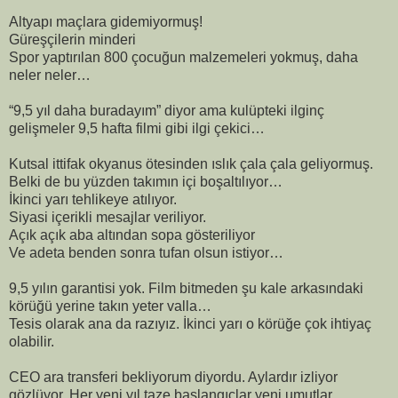
Altyapı maçlara gidemiyormuş!
Güreşçilerin minderi
Spor yaptırılan 800 çocuğun malzemeleri yokmuş, daha
neler neler…
“9,5 yıl daha buradayım” diyor ama kulüpteki ilginç
gelişmeler 9,5 hafta filmi gibi ilgi çekici…
Kutsal ittifak okyanus ötesinden ıslık çala çala geliyormuş.
Belki de bu yüzden takımın içi boşaltılıyor…
İkinci yarı tehlikeye atılıyor.
Siyasi içerikli mesajlar veriliyor.
Açık açık aba altından sopa gösteriliyor
Ve adeta benden sonra tufan olsun istiyor…
9,5 yılın garantisi yok. Film bitmeden şu kale arkasındaki
körüğü yerine takın yeter valla…
Tesis olarak ana da razıyız. İkinci yarı o körüğe çok ihtiyaç
olabilir.
CEO ara transferi bekliyorum diyordu. Aylardır izliyor
gözlüyor. Her yeni yıl taze başlangıçlar yeni umutlar