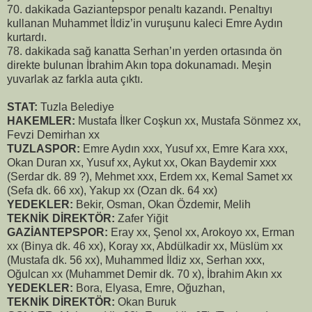
70. dakikada Gaziantepspor penaltı kazandı. Penaltıyı
kullanan Muhammet İldiz’in vuruşunu kaleci Emre Aydın
kurtardı.
78. dakikada sağ kanatta Serhan’ın yerden ortasında ön
direkte bulunan İbrahim Akın topa dokunamadı. Meşin
yuvarlak az farkla auta çıktı.
STAT:
Tuzla Belediye
HAKEMLER:
Mustafa İlker Coşkun xx, Mustafa Sönmez xx,
Fevzi Demirhan xx
TUZLASPOR:
Emre Aydın xxx, Yusuf xx, Emre Kara xxx,
Okan Duran xx, Yusuf xx, Aykut xx, Okan Baydemir xxx
(Serdar dk. 89 ?), Mehmet xxx, Erdem xx, Kemal Samet xx
(Sefa dk. 66 xx), Yakup xx (Ozan dk. 64 xx)
YEDEKLER:
Bekir, Osman, Okan Özdemir, Melih
TEKNİK DİREKTÖR:
Zafer Yiğit
GAZİANTEPSPOR:
Eray xx, Şenol xx, Arokoyo xx, Erman
xx (Binya dk. 46 xx), Koray xx, Abdülkadir xx, Müslüm xx
(Mustafa dk. 56 xx), Muhammed İldiz xx, Serhan xxx,
Oğulcan xx (Muhammet Demir dk. 70 x), İbrahim Akın xx
YEDEKLER:
Bora, Elyasa, Emre, Oğuzhan,
TEKNİK DİREKTÖR:
Okan Buruk