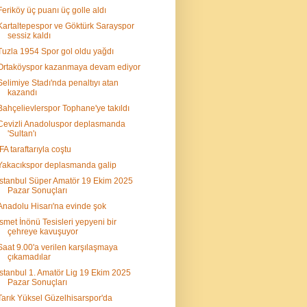
Feriköy üç puanı üç golle aldı
Kartaltepespor ve Göktürk Sarayspor
sessiz kaldı
Tuzla 1954 Spor gol oldu yağdı
Ortaköyspor kazanmaya devam ediyor
Selimiye Stadı'nda penaltıyı atan
kazandı
Bahçelievlerspor Tophane'ye takıldı
Cevizli Anadoluspor deplasmanda
'Sultan'ı
İFA taraftarıyla coştu
Yakacıkspor deplasmanda galip
İstanbul Süper Amatör 19 Ekim 2025
Pazar Sonuçları
Anadolu Hisarı'na evinde şok
İsmet İnönü Tesisleri yepyeni bir
çehreye kavuşuyor
Saat 9.00'a verilen karşılaşmaya
çıkamadılar
İstanbul 1. Amatör Lig 19 Ekim 2025
Pazar Sonuçları
Tarık Yüksel Güzelhisarspor'da