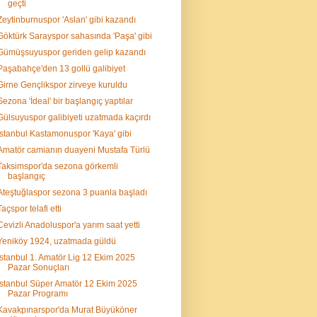
geçti
Zeytinburnuspor 'Aslan' gibi kazandı
Göktürk Sarayspor sahasında 'Paşa' gibi
Gümüşsuyuspor geriden gelip kazandı
Paşabahçe'den 13 gollü galibiyet
Girne Gençlikspor zirveye kuruldu
Sezona 'İdeal' bir başlangıç yaptılar
Gülsuyuspor galibiyeti uzatmada kaçırdı
İstanbul Kastamonuspor 'Kaya' gibi
Amatör camianın duayeni Mustafa Türlü
Taksimspor'da sezona görkemli
başlangıç
Ateştuğlaspor sezona 3 puanla başladı
Taçspor telafi etti
Cevizli Anadoluspor'a yarım saat yetti
Yeniköy 1924, uzatmada güldü
İstanbul 1. Amatör Lig 12 Ekim 2025
Pazar Sonuçları
İstanbul Süper Amatör 12 Ekim 2025
Pazar Programı
Kavakpınarspor'da Murat Büyüköner