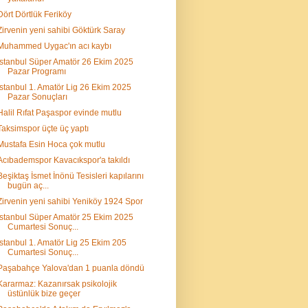
Dört Dörtlük Feriköy
Zirvenin yeni sahibi Göktürk Saray
Muhammed Uygac'ın acı kaybı
İstanbul Süper Amatör 26 Ekim 2025
Pazar Programı
İstanbul 1. Amatör Lig 26 Ekim 2025
Pazar Sonuçları
Halil Rıfat Paşaspor evinde mutlu
Taksimspor üçte üç yaptı
Mustafa Esin Hoca çok mutlu
Acıbademspor Kavacıkspor'a takıldı
Beşiktaş İsmet İnönü Tesisleri kapılarını
bugün aç...
Zirvenin yeni sahibi Yeniköy 1924 Spor
İstanbul Süper Amatör 25 Ekim 2025
Cumartesi Sonuç...
İstanbul 1. Amatör Lig 25 Ekim 205
Cumartesi Sonuç...
Paşabahçe Yalova'dan 1 puanla döndü
Kararmaz: Kazanırsak psikolojik
üstünlük bize geçer