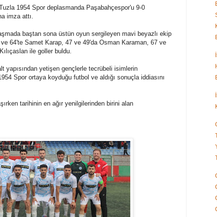
a Tuzla 1954 Spor deplasmanda Paşabahçespor'u 9-0
a imza attı.
aşmada baştan sona üstün oyun sergileyen mavi beyazlı ekip
43 ve 64'te Samet Karap, 47 ve 49'da Osman Karaman, 67 ve
ıçaslan ile goller buldu.
 yapısından yetişen gençlerle tecrübeli isimlerin
1954 Spor ortaya koyduğu futbol ve aldığı sonuçla iddiasını
ken tarihinin en ağır yenilgilerinden birini alan