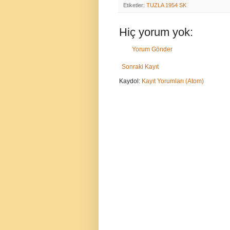
Etiketler:
TUZLA 1954 SK
Hiç yorum yok:
Yorum Gönder
Sonraki Kayıt
Kaydol:
Kayıt Yorumları (Atom)