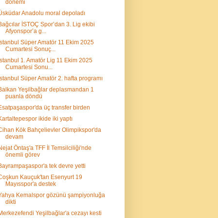
dönemi
Üsküdar Anadolu moral depoladı
Bağcılar İSTOÇ Spor’dan 3. Lig ekibi
Afyonspor’a g...
İstanbul Süper Amatör 11 Ekim 2025
Cumartesi Sonuç...
İstanbul 1. Amatör Lig 11 Ekim 2025
Cumartesi Sonu...
İstanbul Süper Amatör 2. hafta programı
Balkan Yeşilbağlar deplasmandan 1
puanla döndü
Esatpaşaspor'da üç transfer birden
Kartaltepespor ikide iki yaptı
Cihan Kök Bahçelievler Olimpikspor'da
devam
Nejat Öntaş'a TFF İl Temsilciliği'nde
önemli görev
Bayrampaşaspor'a tek devre yetti
Coşkun Kauçuk'tan Esenyurt 19
Mayısspor'a destek
Yahya Kemalspor gözünü şampiyonluğa
dikti
Merkezefendi Yeşilbağlar'a cezayı kesti