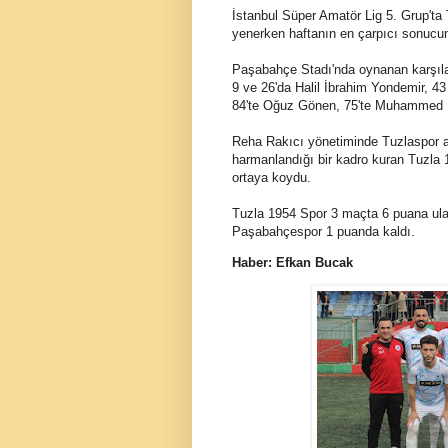
İstanbul Süper Amatör Lig 5. Grup't
yenerken haftanın en çarpıcı sonucun
Paşabahçe Stadı'nda oynanan karşıl
9 ve 26'da Halil İbrahim Yondemir, 
84'te Oğuz Gönen, 75'te Muhammed Kıl
Reha Rakıcı yönetiminde Tuzlaspor alt
harmanlandığı bir kadro kuran Tuzla 
ortaya koydu.
Tuzla 1954 Spor 3 maçta 6 puana ulaşır
Paşabahçespor 1 puanda kaldı.
Haber: Efkan Bucak