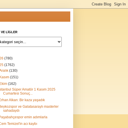
 VE LİGLER
26
(780)
25
(1762)
Aralık
(130)
Kasım
(151)
Ekim
(162)
İstanbul Süper Amatör 1 Kasım 2025
Cumartesi Sonuç...
Erhan Alkan: Bir kaza yaşadık
Beykozspor ve Galatasaraylı masterler
sahadaydı
Paşabahçespor emin adımlarla
Cem Temizel'in acı kaybı