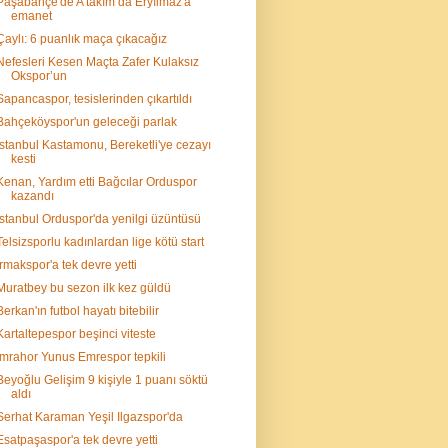
Paşabahçe'de A takım da Eryılmaz'a
emanet
Çaylı: 6 puanlık maça çıkacağız
Nefesleri Kesen Maçta Zafer Kulaksız
Okspor’un
Sapancaspor, tesislerinden çıkartıldı
Bahçeköyspor'un geleceği parlak
İstanbul Kastamonu, Bereketli'ye cezayı
kesti
Kenan, Yardım etti Bağcılar Orduspor
kazandı
İstanbul Orduspor'da yenilgi üzüntüsü
Telsizsporlu kadınlardan lige kötü start
Irmakspor'a tek devre yetti
Muratbey bu sezon ilk kez güldü
Berkan'ın futbol hayatı bitebilir
Kartaltepespor beşinci viteste
İmrahor Yunus Emrespor tepkili
Beyoğlu Gelişim 9 kişiyle 1 puanı söktü
aldı
Serhat Karaman Yeşil Ilgazspor'da
Esatpaşaspor'a tek devre yetti