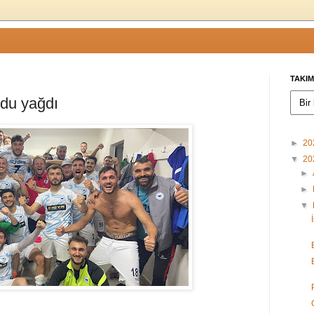
TAKIM
ldu yağdı
►
20
▼
20
►
►
▼