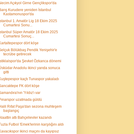
Necim Açıkyol Girne Gençlikspor'da
Barış Kurudere yeniden İstanbul
Kastamonuspor'da
İstanbul 1. Amatör Lig 18 Ekim 2025
Cumartesi Sonu...
İstanbul Süper Amatör 18 Ekim 2025
Cumartesi Sonuç...
Kartaltepespor dört köşe
Selçuk Bölükbaş Pendik Yenişehir'e
tecrübe getirecek
İstiklalspor'da Şevket Özkanca dönemi
Üsküdar Anadolu ikinci yarıda sonuca
gitti
Kuştepespor kaçtı Tunaspor yakaladı
Sancaktepe FK dört köşe
Samandıra'nın 'Yıldız'ı var
Pınarspor uzatmada güldü
Halil Rıfat Paşa'dan sezona muhteşem
başlangıç
Alaattin attı Bahçelievler kazandı
Tuzla Futbol 'Emek'lerinin karşılığını aldı
Kavacıkspor ikinci maçını da kayıpsız