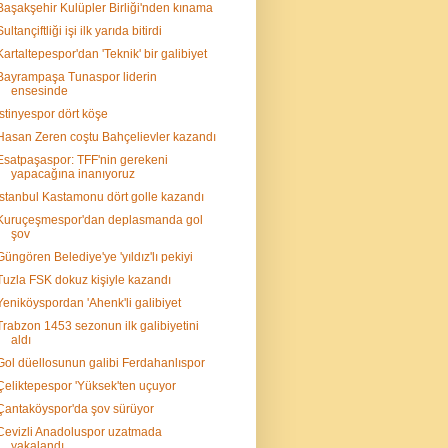
Başakşehir Kulüpler Birliği'nden kınama
Sultançiftliği işi ilk yarıda bitirdi
Kartaltepespor'dan 'Teknik' bir galibiyet
Bayrampaşa Tunaspor liderin
ensesinde
İstinyespor dört köşe
Hasan Zeren coştu Bahçelievler kazandı
Esatpaşaspor: TFF'nin gerekeni
yapacağına inanıyoruz
İstanbul Kastamonu dört golle kazandı
Kuruçeşmespor'dan deplasmanda gol
şov
Güngören Belediye'ye 'yıldız'lı pekiyi
Tuzla FSK dokuz kişiyle kazandı
Yeniköyspordan 'Ahenk'li galibiyet
Trabzon 1453 sezonun ilk galibiyetini
aldı
Gol düellosunun galibi Ferdahanlıspor
Çeliktepespor 'Yüksek'ten uçuyor
Çantaköyspor'da şov sürüyor
Cevizli Anadoluspor uzatmada
yakalandı