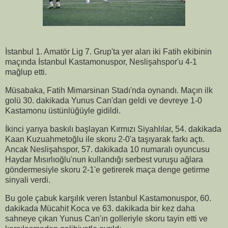
İstanbul 1. Amatör Lig 7. Grup'ta yer alan iki Fatih ekibinin
maçında İstanbul Kastamonuspor, Neslişahspor'u 4-1
mağlup etti.
Müsabaka, Fatih Mimarsinan Stadı'nda oynandı. Maçın ilk
golü 30. dakikada Yunus Can'dan geldi ve devreye 1-0
Kastamonu üstünlüğüyle gidildi.
İkinci yarıya baskılı başlayan Kırmızı Siyahlılar, 54. dakikada
Kaan Kuzuahmetoğlu ile skoru 2-0'a taşıyarak farkı açtı.
Ancak Neslişahspor, 57. dakikada 10 numaralı oyuncusu
Haydar Mısırlıoğlu'nun kullandığı serbest vuruşu ağlara
göndermesiyle skoru 2-1'e getirerek maça denge getirme
sinyali verdi.
Bu gole çabuk karşılık veren İstanbul Kastamonuspor, 60.
dakikada Mücahit Koca ve 63. dakikada bir kez daha
sahneye çıkan Yunus Can'ın golleriyle skoru tayin etti ve