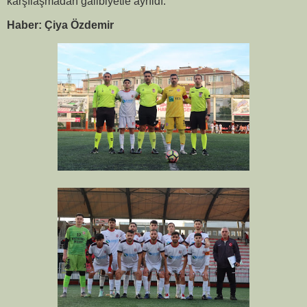
karşılaşmadan galibiyetle ayrıldı.
Haber: Çiya Özdemir