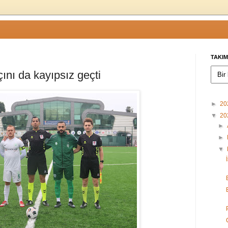
TAKIM
ını da kayıpsız geçti
►
20
▼
20
►
►
▼