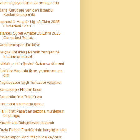
Necim Açıkyol Girne Gençlikspor'da
Barış Kurudere yeniden İstanbul
Kastamonuspor'da
İstanbul 1. Amatör Lig 18 Ekim 2025
Cumartesi Sonu...
İstanbul Süper Amatör 18 Ekim 2025
Cumartesi Sonuç...
Kartaltepespor dört köşe
Selçuk Bölükbaş Pendik Yenişehir'e
tecrübe getirecek
İstiklalspor'da Şevket Özkanca dönemi
Üsküdar Anadolu ikinci yarıda sonuca
gitti
Kuştepespor kaçtı Tunaspor yakaladı
Sancaktepe FK dört köşe
Samandıra'nın 'Yıldız'ı var
Pınarspor uzatmada güldü
Halil Rıfat Paşa'dan sezona muhteşem
başlangıç
Alaattin attı Bahçelievler kazandı
Tuzla Futbol 'Emek'lerinin karşılığını aldı
Kavacıkspor ikinci maçını da kayıpsız