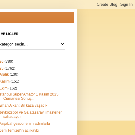
 VE LİGLER
26
(780)
25
(1762)
Aralık
(130)
Kasım
(151)
Ekim
(162)
İstanbul Süper Amatör 1 Kasım 2025
Cumartesi Sonuç...
Erhan Alkan: Bir kaza yaşadık
Beykozspor ve Galatasaraylı masterler
sahadaydı
Paşabahçespor emin adımlarla
Cem Temizel'in acı kaybı