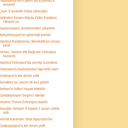
Paşabahçe'de A takım da Eryılmaz'a
emanet
Çaylı: 6 puanlık maça çıkacağız
Nefesleri Kesen Maçta Zafer Kulaksız
Okspor’un
Sapancaspor, tesislerinden çıkartıldı
Bahçeköyspor'un geleceği parlak
İstanbul Kastamonu, Bereketli'ye cezayı
kesti
Kenan, Yardım etti Bağcılar Orduspor
kazandı
İstanbul Orduspor'da yenilgi üzüntüsü
Telsizsporlu kadınlardan lige kötü start
Irmakspor'a tek devre yetti
Muratbey bu sezon ilk kez güldü
Berkan'ın futbol hayatı bitebilir
Kartaltepespor beşinci viteste
İmrahor Yunus Emrespor tepkili
Beyoğlu Gelişim 9 kişiyle 1 puanı söktü
aldı
Serhat Karaman Yeşil Ilgazspor'da
Esatpaşaspor'a tek devre yetti