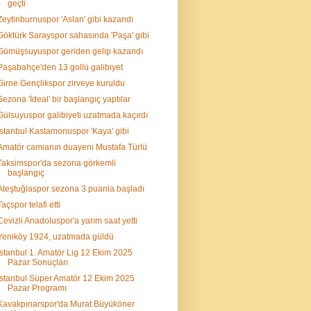
geçti
Zeytinburnuspor 'Aslan' gibi kazandı
Göktürk Sarayspor sahasında 'Paşa' gibi
Gümüşsuyuspor geriden gelip kazandı
Paşabahçe'den 13 gollü galibiyet
Girne Gençlikspor zirveye kuruldu
Sezona 'İdeal' bir başlangıç yaptılar
Gülsuyuspor galibiyeti uzatmada kaçırdı
İstanbul Kastamonuspor 'Kaya' gibi
Amatör camianın duayeni Mustafa Türlü
Taksimspor'da sezona görkemli
başlangıç
Ateştuğlaspor sezona 3 puanla başladı
Taçspor telafi etti
Cevizli Anadoluspor'a yarım saat yetti
Yeniköy 1924, uzatmada güldü
İstanbul 1. Amatör Lig 12 Ekim 2025
Pazar Sonuçları
İstanbul Süper Amatör 12 Ekim 2025
Pazar Programı
Kavakpınarspor'da Murat Büyüköner