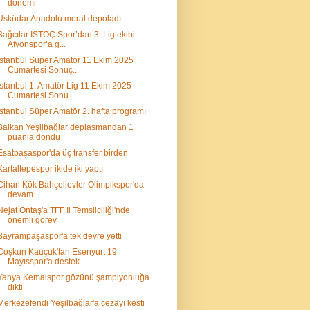
dönemi
Üsküdar Anadolu moral depoladı
Bağcılar İSTOÇ Spor’dan 3. Lig ekibi
Afyonspor’a g...
İstanbul Süper Amatör 11 Ekim 2025
Cumartesi Sonuç...
İstanbul 1. Amatör Lig 11 Ekim 2025
Cumartesi Sonu...
İstanbul Süper Amatör 2. hafta programı
Balkan Yeşilbağlar deplasmandan 1
puanla döndü
Esatpaşaspor'da üç transfer birden
Kartaltepespor ikide iki yaptı
Cihan Kök Bahçelievler Olimpikspor'da
devam
Nejat Öntaş'a TFF İl Temsilciliği'nde
önemli görev
Bayrampaşaspor'a tek devre yetti
Coşkun Kauçuk'tan Esenyurt 19
Mayısspor'a destek
Yahya Kemalspor gözünü şampiyonluğa
dikti
Merkezefendi Yeşilbağlar'a cezayı kesti