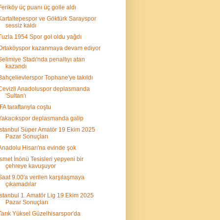
Feriköy üç puanı üç golle aldı
Kartaltepespor ve Göktürk Sarayspor
sessiz kaldı
Tuzla 1954 Spor gol oldu yağdı
Ortaköyspor kazanmaya devam ediyor
Selimiye Stadı'nda penaltıyı atan
kazandı
Bahçelievlerspor Tophane'ye takıldı
Cevizli Anadoluspor deplasmanda
'Sultan'ı
İFA taraftarıyla coştu
Yakacıkspor deplasmanda galip
İstanbul Süper Amatör 19 Ekim 2025
Pazar Sonuçları
Anadolu Hisarı'na evinde şok
İsmet İnönü Tesisleri yepyeni bir
çehreye kavuşuyor
Saat 9.00'a verilen karşılaşmaya
çıkamadılar
İstanbul 1. Amatör Lig 19 Ekim 2025
Pazar Sonuçları
Tarık Yüksel Güzelhisarspor'da