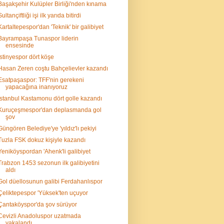
Başakşehir Kulüpler Birliği'nden kınama
Sultançiftliği işi ilk yarıda bitirdi
Kartaltepespor'dan 'Teknik' bir galibiyet
Bayrampaşa Tunaspor liderin
ensesinde
İstinyespor dört köşe
Hasan Zeren coştu Bahçelievler kazandı
Esatpaşaspor: TFF'nin gerekeni
yapacağına inanıyoruz
İstanbul Kastamonu dört golle kazandı
Kuruçeşmespor'dan deplasmanda gol
şov
Güngören Belediye'ye 'yıldız'lı pekiyi
Tuzla FSK dokuz kişiyle kazandı
Yeniköyspordan 'Ahenk'li galibiyet
Trabzon 1453 sezonun ilk galibiyetini
aldı
Gol düellosunun galibi Ferdahanlıspor
Çeliktepespor 'Yüksek'ten uçuyor
Çantaköyspor'da şov sürüyor
Cevizli Anadoluspor uzatmada
yakalandı