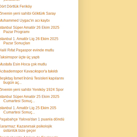
Dört Dörtlük Feriköy
Zirvenin yeni sahibi Göktürk Saray
Muhammed Uygac'ın acı kaybı
İstanbul Süper Amatör 26 Ekim 2025
Pazar Programı
İstanbul 1. Amatör Lig 26 Ekim 2025
Pazar Sonuçları
Halil Rıfat Paşaspor evinde mutlu
Taksimspor üçte üç yaptı
Mustafa Esin Hoca çok mutlu
Acıbademspor Kavacıkspor'a takıldı
Beşiktaş İsmet İnönü Tesisleri kapılarını
bugün aç...
Zirvenin yeni sahibi Yeniköy 1924 Spor
İstanbul Süper Amatör 25 Ekim 2025
Cumartesi Sonuç...
İstanbul 1. Amatör Lig 25 Ekim 205
Cumartesi Sonuç...
Paşabahçe Yalova'dan 1 puanla döndü
Kararmaz: Kazanırsak psikolojik
üstünlük bize geçer