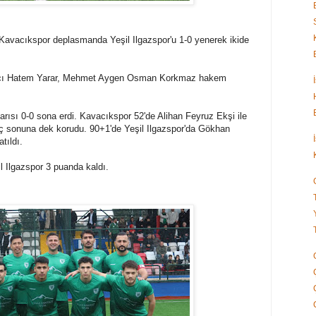
 Kavacıkspor deplasmanda Yeşil Ilgazspor'u 1-0 yenerek ikide
açı Hatem Yarar, Mehmet Aygen Osman Korkmaz hakem
ısı 0-0 sona erdi. Kavacıkspor 52'de Alihan Feyruz Ekşi ile
 sonuna dek korudu. 90+1'de Yeşil Ilgazspor'da Gökhan
tıldı.
 Ilgazspor 3 puanda kaldı.