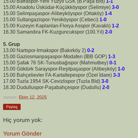
15.00 Bafraspor-Yeni Yüzyıl GSK (B.Paşa Bld)
1-1
15.00 Anadolu Üsküdar-Küçükköyspor (Selimiye)
3-0
15.00 Selimpaşaspor-Alibeyköyspor (Ortaköy)
1-4
15.00 Sultangazispor-Yeniköyspor (Cebeci)
1-0
15.00 Kuzeyin Kaplanları-Florya Asspor (Kavaklı)
1-2
16.30 Samandıra FK-Kuzguncukspor (100.Yıl)
2-0
5. Grup
13.00 Nartspor-Irmakspor (Bakırköy 2)
0-2
15.00 Gaziosmanpaşaspor-Modafen (İBB GOP)
1-3
15.00 Şafak 76 SK-Tunusbağıspor (Mahmutbey)
0-1
15.00 Göktürk Sarayspor-Reşitpaşaspor (Alibeyköy)
1-0
15.00 Bahçelievler FA-Kartaltepespor (Özel İdare)
3-3
17.00 Tuzla 1954 SK-Cevizlispor (Tuzla Bld)
3-0
18.30 Dudulluspor-Paşabahçespor (Dudullu)
2-0
zaman:
Ekim 12, 2025
Paylaş
Hiç yorum yok:
Yorum Gönder