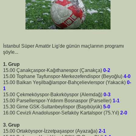
İstanbul Süper Amatör Lig'de günün maçlarının programı
şöyle...
1. Grup
15.00 Çanakçaspor-Kağıthanespor (Çanakça)
0-2
15.00 Tophane Tayfunspor-Merkezefendispor (Beyoğlu)
4-0
15.00 Balkan Yeşilbağlarspor-Bahçelievlerspor (Yakacık)
0-
1
15.00 Çekmeköyspor-Bakırköyspor (Alemdağ)
0-3
15.00 Parsellerspor-Yıldırım Bosnaspor (Parseller)
1-1
15.30 Girne GSK-Sultanbeylispor (Başıbüyük)
5-0
16.00 Cevizli Anadoluspor-Sefaköy Kartalspor (75.Yıl)
2-0
3. Grup
15.00 Ortaköyspor-İzzetpaşaspor (Ayazağa)
2-1