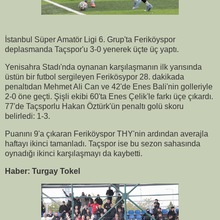
İstanbul Süper Amatör Ligi 6. Grup'ta Feriköyspor
deplasmanda Taçspor'u 3-0 yenerek üçte üç yaptı.
Yenisahra Stadı'nda oynanan karşılaşmanın ilk yarısında
üstün bir futbol sergileyen Ferikösypor 28. dakikada
penaltıdan Mehmet Ali Can ve 42'de Enes Bali'nin golleriyle
2-0 öne geçti. Şişli ekibi 60'ta Enes Çelik'le farkı üçe çıkardı.
77'de Taçsporlu Hakan Öztürk'ün penaltı golü skoru
belirledi: 1-3.
Puanını 9'a çıkaran Feriköyspor THY'nin ardından averajla
haftayı ikinci tamanladı. Taçspor ise bu sezon sahasında
oynadığı ikinci karşılaşmayı da kaybetti.
Haber: Turgay Tokel