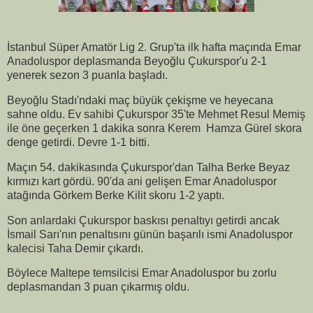
İstanbul Süper Amatör Lig 2. Grup'ta ilk hafta maçında Emar
Anadoluspor deplasmanda Beyoğlu Çukurspor'u 2-1
yenerek sezon 3 puanla başladı.
Beyoğlu Stadı'ndaki maç büyük çekişme ve heyecana
sahne oldu. Ev sahibi Çukurspor 35'te Mehmet Resul Memiş
ile öne geçerken 1 dakika sonra Kerem Hamza Gürel skora
denge getirdi. Devre 1-1 bitti.
Maçın 54. dakikasında Çukurspor'dan Talha Berke Beyaz
kırmızı kart gördü. 90'da ani gelişen Emar Anadoluspor
atağında Görkem Berke Kilit skoru 1-2 yaptı.
Son anlardaki Çukurspor baskısı penaltıyı getirdi ancak
İsmail Sarı'nın penaltısını günün başarılı ismi Anadoluspor
kalecisi Taha Demir çıkardı.
Böylece Maltepe temsilcisi Emar Anadoluspor bu zorlu
deplasmandan 3 puan çıkarmış oldu.