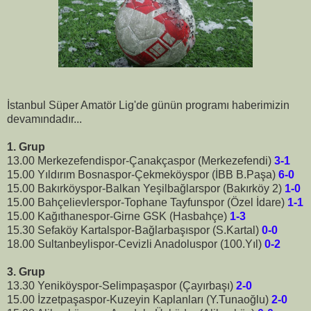
İstanbul Süper Amatör Lig'de günün programı haberimizin
devamındadır...
1. Grup
13.00 Merkezefendispor-Çanakçaspor (Merkezefendi)
3-1
15.00 Yıldırım Bosnaspor-Çekmeköyspor (İBB B.Paşa)
6-0
15.00 Bakırköyspor-Balkan Yeşilbağlarspor (Bakırköy 2)
1-0
15.00 Bahçelievlerspor-Tophane Tayfunspor (Özel İdare)
1-1
15.00 Kağıthanespor-Girne GSK (Hasbahçe)
1-3
15.30 Sefaköy Kartalspor-Bağlarbaşıspor (S.Kartal)
0-0
18.00 Sultanbeylispor-Cevizli Anadoluspor (100.Yıl)
0-2
3. Grup
13.30 Yeniköyspor-Selimpaşaspor (Çayırbaşı)
2-0
15.00 İzzetpaşaspor-Kuzeyin Kaplanları (Y.Tunaoğlu)
2-0