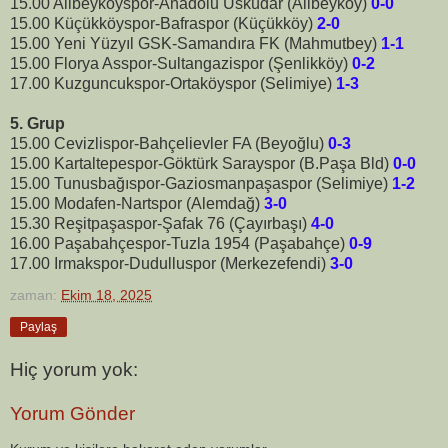
15.00 Alibeyköyspor-Anadolu Üsküdar (Alibeyköy)
0-0
15.00 Küçükköyspor-Bafraspor (Küçükköy)
2-0
15.00 Yeni Yüzyıl GSK-Samandıra FK (Mahmutbey)
1-1
15.00 Florya Asspor-Sultangazispor (Şenlikköy)
0-2
17.00 Kuzguncukspor-Ortaköyspor (Selimiye)
1-3
5. Grup
15.00 Cevizlispor-Bahçelievler FA (Beyoğlu)
0-3
15.00 Kartaltepespor-Göktürk Sarayspor (B.Paşa Bld)
0-0
15.00 Tunusbağıspor-Gaziosmanpaşaspor (Selimiye)
1-2
15.00 Modafen-Nartspor (Alemdağ)
3-0
15.30 Reşitpaşaspor-Şafak 76 (Çayırbaşı)
4-0
16.00 Paşabahçespor-Tuzla 1954 (Paşabahçe)
0-9
17.00 Irmakspor-Dudulluspor (Merkezefendi)
3-0
zaman:
Ekim 18, 2025
Paylaş
Hiç yorum yok:
Yorum Gönder