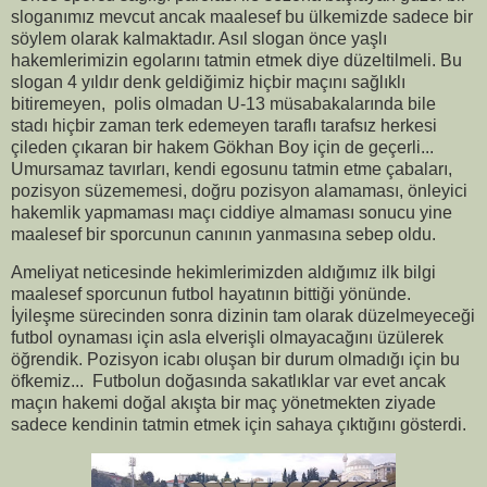
sloganımız mevcut ancak maalesef bu ülkemizde sadece bir
söylem olarak kalmaktadır. Asıl slogan önce yaşlı
hakemlerimizin egolarını tatmin etmek diye düzeltilmeli. Bu
slogan 4 yıldır denk geldiğimiz hiçbir maçını sağlıklı
bitiremeyen, polis olmadan U-13 müsabakalarında bile
stadı hiçbir zaman terk edemeyen taraflı tarafsız herkesi
çileden çıkaran bir hakem Gökhan Boy için de geçerli...
Umursamaz tavırları, kendi egosunu tatmin etme çabaları,
pozisyon süzememesi, doğru pozisyon alamaması, önleyici
hakemlik yapmaması maçı ciddiye almaması sonucu yine
maalesef bir sporcunun canının yanmasına sebep oldu.
Ameliyat neticesinde hekimlerimizden aldığımız ilk bilgi
maalesef sporcunun futbol hayatının bittiği yönünde.
İyileşme sürecinden sonra dizinin tam olarak düzelmeyeceği
futbol oynaması için asla elverişli olmayacağını üzülerek
öğrendik. Pozisyon icabı oluşan bir durum olmadığı için bu
öfkemiz... Futbolun doğasında sakatlıklar var evet ancak
maçın hakemi doğal akışta bir maç yönetmekten ziyade
sadece kendinin tatmin etmek için sahaya çıktığını gösterdi.