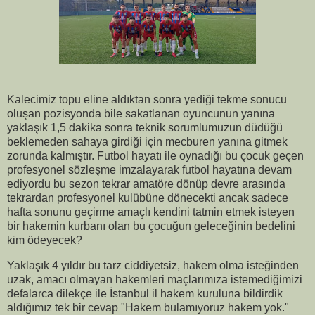
Kalecimiz topu eline aldıktan sonra yediği tekme sonucu
oluşan pozisyonda bile sakatlanan oyuncunun yanına
yaklaşık 1,5 dakika sonra teknik sorumlumuzun düdüğü
beklemeden sahaya girdiği için mecburen yanına gitmek
zorunda kalmıştır. Futbol hayatı ile oynadığı bu çocuk geçen
profesyonel sözleşme imzalayarak futbol hayatına devam
ediyordu bu sezon tekrar amatöre dönüp devre arasında
tekrardan profesyonel kulübüne dönecekti ancak sadece
hafta sonunu geçirme amaçlı kendini tatmin etmek isteyen
bir hakemin kurbanı olan bu çocuğun geleceğinin bedelini
kim ödeyecek?
Yaklaşık 4 yıldır bu tarz ciddiyetsiz, hakem olma isteğinden
uzak, amacı olmayan hakemleri maçlarımıza istemediğimizi
defalarca dilekçe ile İstanbul il hakem kuruluna bildirdik
aldığımız tek bir cevap "Hakem bulamıyoruz hakem yok."