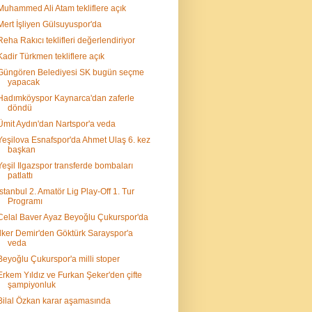
Muhammed Ali Atam tekliflere açık
Mert İşliyen Gülsuyuspor'da
Reha Rakıcı teklifleri değerlendiriyor
Kadir Türkmen tekliflere açık
Güngören Belediyesi SK bugün seçme
yapacak
Hadımköyspor Kaynarca'dan zaferle
döndü
Ümit Aydın'dan Nartspor'a veda
Yeşilova Esnafspor'da Ahmet Ulaş 6. kez
başkan
Yeşil Ilgazspor transferde bombaları
patlattı
İstanbul 2. Amatör Lig Play-Off 1. Tur
Programı
Celal Baver Ayaz Beyoğlu Çukurspor'da
İlker Demir'den Göktürk Sarayspor'a
veda
Beyoğlu Çukurspor'a milli stoper
Erkem Yıldız ve Furkan Şeker'den çifte
şampiyonluk
Bilal Özkan karar aşamasında