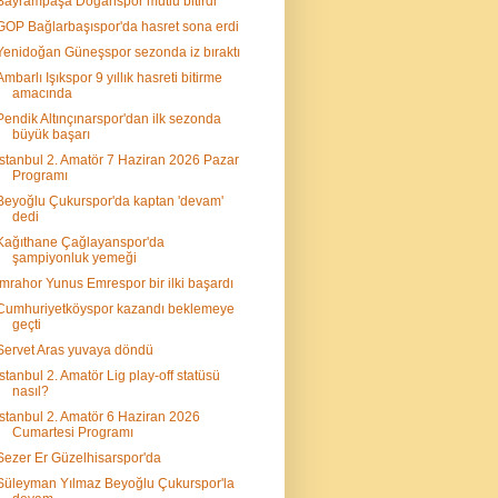
Bayrampaşa Doğanspor mutlu bitirdi
GOP Bağlarbaşıspor'da hasret sona erdi
Yenidoğan Güneşspor sezonda iz bıraktı
Ambarlı Işıkspor 9 yıllık hasreti bitirme
amacında
Pendik Altınçınarspor'dan ilk sezonda
büyük başarı
İstanbul 2. Amatör 7 Haziran 2026 Pazar
Programı
Beyoğlu Çukurspor'da kaptan 'devam'
dedi
Kağıthane Çağlayanspor'da
şampiyonluk yemeği
İmrahor Yunus Emrespor bir ilki başardı
Cumhuriyetköyspor kazandı beklemeye
geçti
Servet Aras yuvaya döndü
İstanbul 2. Amatör Lig play-off statüsü
nasıl?
İstanbul 2. Amatör 6 Haziran 2026
Cumartesi Programı
Sezer Er Güzelhisarspor'da
Süleyman Yılmaz Beyoğlu Çukurspor'la