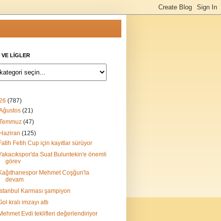
 VE LİGLER
26
(787)
Ağustos
(21)
Temmuz
(47)
Haziran
(125)
Fatih Fetih Cup için kayıtlar sürüyor
Yakacıkspor'da Suat Buluntekin'e önemli
görev
Kağıthanespor Mehmet Coşğun'la
devam
İstanbul Karması şampiyon
Gol kralı imzayı attı
Mehmet Evdi teklifleri değerlendiriyor