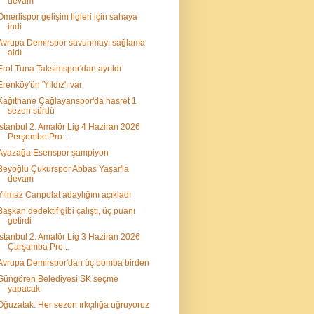
devam
Ömerlispor gelişim ligleri için sahaya
indi
Avrupa Demirspor savunmayı sağlama
aldı
Erol Tuna Taksimspor'dan ayrıldı
Erenköy'ün 'Yıldız'ı var
Kağıthane Çağlayanspor'da hasret 1
sezon sürdü
İstanbul 2. Amatör Lig 4 Haziran 2026
Perşembe Pro...
Ayazağa Esenspor şampiyon
Beyoğlu Çukurspor Abbas Yaşar'la
devam
Yılmaz Canpolat adaylığını açıkladı
Başkan dedektif gibi çalıştı, üç puanı
getirdi
İstanbul 2. Amatör Lig 3 Haziran 2026
Çarşamba Pro...
Avrupa Demirspor'dan üç bomba birden
Güngören Belediyesi SK seçme
yapacak
Oğuzatak: Her sezon ırkçılığa uğruyoruz