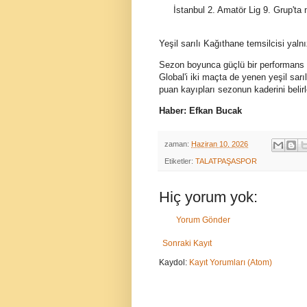
İstanbul 2. Amatör Lig 9. Grup'ta
Yeşil sarılı Kağıthane temsilcisi ya
Sezon boyunca güçlü bir performans se
Global'i iki maçta de yenen yeşil sar
puan kayıpları sezonun kaderini belirl
Haber: Efkan Bucak
zaman:
Haziran 10, 2026
Etiketler:
TALATPAŞASPOR
Hiç yorum yok:
Yorum Gönder
Sonraki Kayıt
Kaydol:
Kayıt Yorumları (Atom)