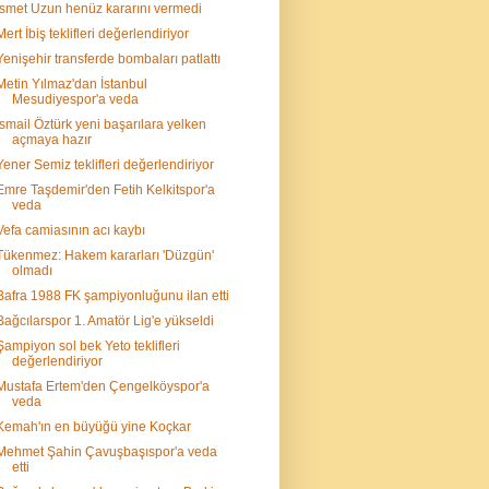
İsmet Uzun henüz kararını vermedi
Mert İbiş teklifleri değerlendiriyor
Yenişehir transferde bombaları patlattı
Metin Yılmaz'dan İstanbul
Mesudiyespor'a veda
İsmail Öztürk yeni başarılara yelken
açmaya hazır
Yener Semiz teklifleri değerlendiriyor
Emre Taşdemir'den Fetih Kelkitspor'a
veda
Vefa camiasının acı kaybı
Tükenmez: Hakem kararları 'Düzgün'
olmadı
Bafra 1988 FK şampiyonluğunu ilan etti
Bağcılarspor 1. Amatör Lig'e yükseldi
Şampiyon sol bek Yeto teklifleri
değerlendiriyor
Mustafa Ertem'den Çengelköyspor'a
veda
Kemah'ın en büyüğü yine Koçkar
Mehmet Şahin Çavuşbaşıspor'a veda
etti