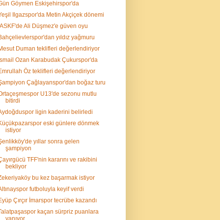
Gün Göymen Eskişehirspor'da
Yeşil Ilgazspor'da Metin Akçiçek dönemi
İASKF'de Ali Düşmez'e güven oyu
Bahçelievlerspor'dan yıldız yağmuru
Mesut Duman teklifleri değerlendiriyor
İsmail Ozan Karabudak Çukurspor'da
Emrullah Öz teklifleri değerlendiriyor
Şampiyon Çağlayanspor'dan boğaz turu
Ortaçeşmespor U13'de sezonu mutlu
bitirdi
Aydoğduspor ligin kaderini belirledi
Küçükpazarspor eski günlere dönmek
istiyor
Şenlikköy'de yıllar sonra gelen
şampiyon
Çayırgücü TFF'nin kararını ve rakibini
bekliyor
Zekeriyaköy bu kez başarmak istiyor
Altınayspor futboluyla keyif verdi
Eyüp Çırçır İmarspor tecrübe kazandı
Talatpaşaspor kaçan sürpriz puanlara
yanıyor