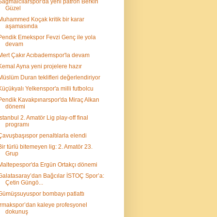
Sağmalcılarspor'da yeni patron Berkin
Güzel
Muhammed Koçak kritik bir karar
aşamasında
Pendik Emekspor Fevzi Genç ile yola
devam
Mert Çakır Acıbademspor'la devam
Kemal Ayna yeni projelere hazır
Müslüm Duran teklifleri değerlendiriyor
Küçükyalı Yelkenspor'a milli futbolcu
Pendik Kavakpınarspor'da Miraç Alkan
dönemi
İstanbul 2. Amatör Lig play-off final
programı
Çavuşbaşıspor penaltılarla elendi
Bir türlü bitemeyen lig: 2. Amatör 23.
Grup
Maltepespor'da Ergün Ortakçı dönemi
Galatasaray’dan Bağcılar İSTOÇ Spor’a:
Çetin Güngö...
Gümüşsuyuspor bombayı patlattı
Irmakspor’dan kaleye profesyonel
dokunuş