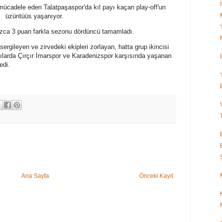
 mücadele eden Talatpaşaspor'da kıl payı kaçan play-off'un
üzüntüüs yaşanıyor.
lnızca 3 puan farkla sezonu dördüncü tamamladı.
rgileyen ve zirvedeki ekipleri zorlayan, hatta grup ikincisi
ılılarda Çırçır İmarspor ve Karadenizspor karşısında yaşanan
edi.
Ana Sayfa
Önceki Kayıt