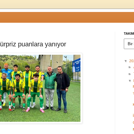
TAKIM
ürpriz puanlara yanıyor
▼
20
►
►
▼