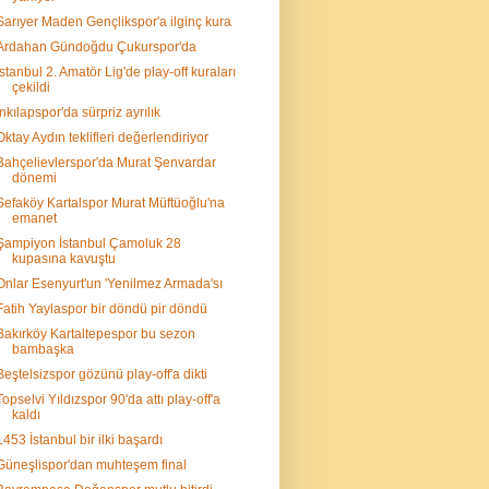
Sarıyer Maden Gençlikspor'a ilginç kura
Ardahan Gündoğdu Çukurspor'da
İstanbul 2. Amatör Lig'de play-off kuraları
çekildi
İnkılapspor'da sürpriz ayrılık
Oktay Aydın teklifleri değerlendiriyor
Bahçelievlerspor'da Murat Şenvardar
dönemi
Sefaköy Kartalspor Murat Müftüoğlu'na
emanet
Şampiyon İstanbul Çamoluk 28
kupasına kavuştu
Onlar Esenyurt'un 'Yenilmez Armada'sı
Fatih Yaylaspor bir döndü pir döndü
Bakırköy Kartaltepespor bu sezon
bambaşka
Beştelsizspor gözünü play-off'a dikti
Topselvi Yıldızspor 90'da attı play-off'a
kaldı
1453 İstanbul bir ilki başardı
Güneşlispor'dan muhteşem final