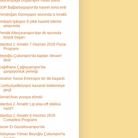
Bayrampaşa Doğanspor mutlu bitirdi
GOP Bağlarbaşıspor'da hasret sona erdi
Yenidoğan Güneşspor sezonda iz bıraktı
Ambarlı Işıkspor 9 yıllık hasreti bitirme
amacında
Pendik Altınçınarspor'dan ilk sezonda
büyük başarı
İstanbul 2. Amatör 7 Haziran 2026 Pazar
Programı
Beyoğlu Çukurspor'da kaptan 'devam'
dedi
Kağıthane Çağlayanspor'da
şampiyonluk yemeği
İmrahor Yunus Emrespor bir ilki başardı
Cumhuriyetköyspor kazandı beklemeye
geçti
Servet Aras yuvaya döndü
İstanbul 2. Amatör Lig play-off statüsü
nasıl?
İstanbul 2. Amatör 6 Haziran 2026
Cumartesi Programı
Sezer Er Güzelhisarspor'da
Süleyman Yılmaz Beyoğlu Çukurspor'la