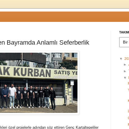
TAKIM
den Bayramda Anlamlı Seferberlik
▼
20
►
►
▼
leri özel projelerle adından söz ettiren Genç Kartaltepeliler