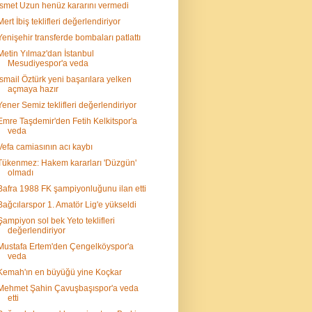
İsmet Uzun henüz kararını vermedi
Mert İbiş teklifleri değerlendiriyor
Yenişehir transferde bombaları patlattı
Metin Yılmaz'dan İstanbul
Mesudiyespor'a veda
İsmail Öztürk yeni başarılara yelken
açmaya hazır
Yener Semiz teklifleri değerlendiriyor
Emre Taşdemir'den Fetih Kelkitspor'a
veda
Vefa camiasının acı kaybı
Tükenmez: Hakem kararları 'Düzgün'
olmadı
Bafra 1988 FK şampiyonluğunu ilan etti
Bağcılarspor 1. Amatör Lig'e yükseldi
Şampiyon sol bek Yeto teklifleri
değerlendiriyor
Mustafa Ertem'den Çengelköyspor'a
veda
Kemah'ın en büyüğü yine Koçkar
Mehmet Şahin Çavuşbaşıspor'a veda
etti