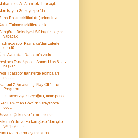
Muhammed Ali Atam tekliflere açık
Mert İşliyen Gülsuyuspor'da
Reha Rakıcı teklifleri değerlendiriyor
Kadir Türkmen tekliflere açık
Güngören Belediyesi SK bugün seçme
yapacak
Hadımköyspor Kaynarca'dan zaferle
döndü
Ümit Aydın'dan Nartspor'a veda
Yeşilova Esnafspor'da Ahmet Ulaş 6. kez
başkan
Yeşil Ilgazspor transferde bombaları
patlattı
İstanbul 2. Amatör Lig Play-Off 1. Tur
Programı
Celal Baver Ayaz Beyoğlu Çukurspor'da
İlker Demir'den Göktürk Sarayspor'a
veda
Beyoğlu Çukurspor'a milli stoper
Erkem Yıldız ve Furkan Şeker'den çifte
şampiyonluk
Bilal Özkan karar aşamasında