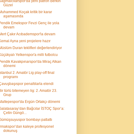
Sağmalcılarspor'da yeni patron Berkin
Güzel
Muhammed Koçak kritik bir karar
aşamasında
Pendik Emekspor Fevzi Genç ile yola
devam
Mert Çakır Acıbademspor'la devam
Kemal Ayna yeni projelere hazır
Müslüm Duran teklifleri değerlendiriyor
Küçükyalı Yelkenspor'a milli futbolcu
Pendik Kavakpınarspor'da Miraç Alkan
dönemi
İstanbul 2. Amatör Lig play-off final
programı
Çavuşbaşıspor penaltılarla elendi
Bir türlü bitemeyen lig: 2. Amatör 23.
Grup
Maltepespor'da Ergün Ortakçı dönemi
Galatasaray’dan Bağcılar İSTOÇ Spor’a:
Çetin Güngö...
Gümüşsuyuspor bombayı patlattı
Irmakspor’dan kaleye profesyonel
dokunuş