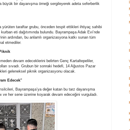
a büyük bir dayanışma örneği sergileyerek adeta seferberlik
rüten taraftar grubu, önceden tespit ettikleri ihtiyaç sahibi
ine kurban eti dağıtımında bulundu. Bayrampaşa Adak Evi’nde
erinin ardından, bu anlamlı organizasyona katkı sunan tüm
al etmediler.
Piknik
smeden devam edeceklerini belirten Genç Kartaltepeliler,
 kolları sıvadı. Grubun bir sonraki hedefi, 14 Ağustos Pazar
kleri geleneksel piknik organizasyonu olacak.
evam Edecek"
temsilcileri, Bayrampaşa’ya değer katan bu tarz dayanışma
ını ve her sene üzerine koyarak devam edeceğini vurguladı.