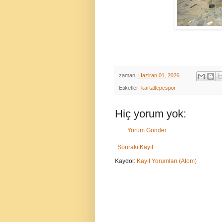
zaman:
Haziran 01, 2026
Etiketler:
kartaltepespor
Hiç yorum yok:
Yorum Gönder
Sonraki Kayıt
Kaydol:
Kayıt Yorumları (Atom)