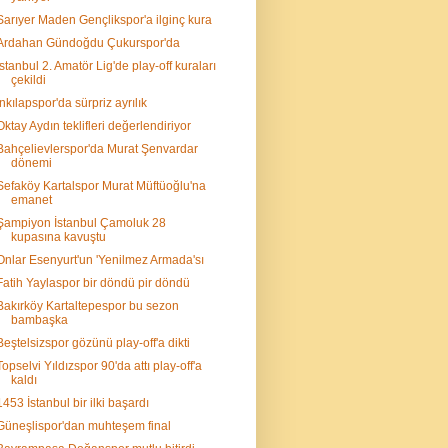
Sarıyer Maden Gençlikspor'a ilginç kura
Ardahan Gündoğdu Çukurspor'da
İstanbul 2. Amatör Lig'de play-off kuraları
çekildi
İnkılapspor'da sürpriz ayrılık
Oktay Aydın teklifleri değerlendiriyor
Bahçelievlerspor'da Murat Şenvardar
dönemi
Sefaköy Kartalspor Murat Müftüoğlu'na
emanet
Şampiyon İstanbul Çamoluk 28
kupasına kavuştu
Onlar Esenyurt'un 'Yenilmez Armada'sı
Fatih Yaylaspor bir döndü pir döndü
Bakırköy Kartaltepespor bu sezon
bambaşka
Beştelsizspor gözünü play-off'a dikti
Topselvi Yıldızspor 90'da attı play-off'a
kaldı
1453 İstanbul bir ilki başardı
Güneşlispor'dan muhteşem final