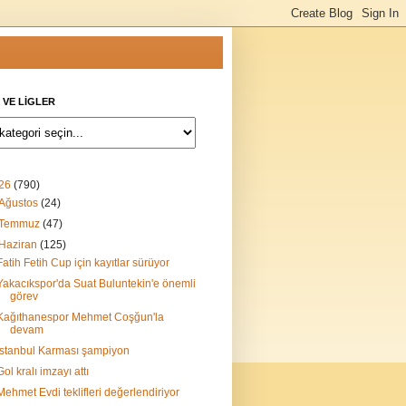
 VE LİGLER
26
(790)
Ağustos
(24)
Temmuz
(47)
Haziran
(125)
Fatih Fetih Cup için kayıtlar sürüyor
Yakacıkspor'da Suat Buluntekin'e önemli
görev
Kağıthanespor Mehmet Coşğun'la
devam
İstanbul Karması şampiyon
Gol kralı imzayı attı
Mehmet Evdi teklifleri değerlendiriyor