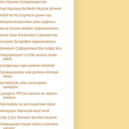
Gün Göymen Eskişehirspor'da
Yeşil Ilgazspor'da Metin Akçiçek dönemi
İASKF'de Ali Düşmez'e güven oyu
Bahçelievlerspor'dan yıldız yağmuru
Mesut Duman teklifleri değerlendiriyor
İsmail Ozan Karabudak Çukurspor'da
Emrullah Öz teklifleri değerlendiriyor
Şampiyon Çağlayanspor'dan boğaz turu
Ortaçeşmespor U13'de sezonu mutlu
bitirdi
Aydoğduspor ligin kaderini belirledi
Küçükpazarspor eski günlere dönmek
istiyor
Şenlikköy'de yıllar sonra gelen
şampiyon
Çayırgücü TFF'nin kararını ve rakibini
bekliyor
Zekeriyaköy bu kez başarmak istiyor
Altınayspor futboluyla keyif verdi
Eyüp Çırçır İmarspor tecrübe kazandı
Talatpaşaspor kaçan sürpriz puanlara
yanıyor