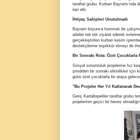
taraftar grubu, Kurban Bayramı’nda d
ilan etti.
İhtiyaç Sahipleri Unutulmadı
Bayram boyunca hummalı bir çalışma yü
aileleri tek tek ziyaret ederek evler
gerçekleştirilen kurban kesim işleml
destekçilerine teşekkür etmeyi de ihm
Bir Sonraki Rota: Özel Çocuklarla 
Sosyal sorumluluk projelerine hız ke
şimdiden bir sonraki etkinlikleri için
günü özel çocuklarla bir araya gelece
"Bu Projeler Her Yıl Katlanarak D
Genç Kartaltepeliler taraftar grubu 
projelerinin geçici bir heves olmadığ