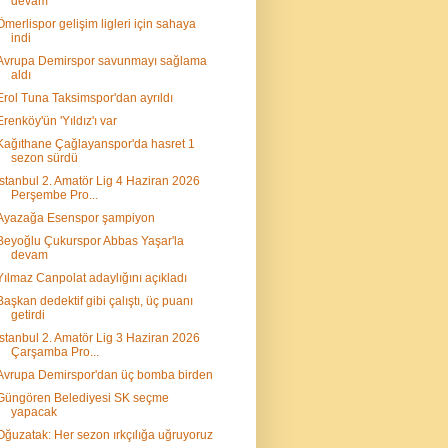
devam
Ömerlispor gelişim ligleri için sahaya
indi
Avrupa Demirspor savunmayı sağlama
aldı
Erol Tuna Taksimspor'dan ayrıldı
Erenköy'ün 'Yıldız'ı var
Kağıthane Çağlayanspor'da hasret 1
sezon sürdü
İstanbul 2. Amatör Lig 4 Haziran 2026
Perşembe Pro...
Ayazağa Esenspor şampiyon
Beyoğlu Çukurspor Abbas Yaşar'la
devam
Yılmaz Canpolat adaylığını açıkladı
Başkan dedektif gibi çalıştı, üç puanı
getirdi
İstanbul 2. Amatör Lig 3 Haziran 2026
Çarşamba Pro...
Avrupa Demirspor'dan üç bomba birden
Güngören Belediyesi SK seçme
yapacak
Oğuzatak: Her sezon ırkçılığa uğruyoruz