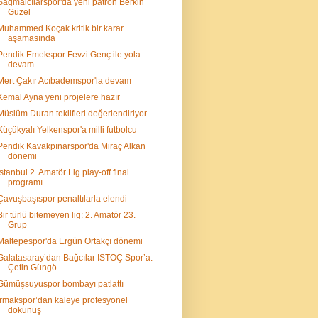
Sağmalcılarspor'da yeni patron Berkin
Güzel
Muhammed Koçak kritik bir karar
aşamasında
Pendik Emekspor Fevzi Genç ile yola
devam
Mert Çakır Acıbademspor'la devam
Kemal Ayna yeni projelere hazır
Müslüm Duran teklifleri değerlendiriyor
Küçükyalı Yelkenspor'a milli futbolcu
Pendik Kavakpınarspor'da Miraç Alkan
dönemi
İstanbul 2. Amatör Lig play-off final
programı
Çavuşbaşıspor penaltılarla elendi
Bir türlü bitemeyen lig: 2. Amatör 23.
Grup
Maltepespor'da Ergün Ortakçı dönemi
Galatasaray’dan Bağcılar İSTOÇ Spor’a:
Çetin Güngö...
Gümüşsuyuspor bombayı patlattı
Irmakspor’dan kaleye profesyonel
dokunuş