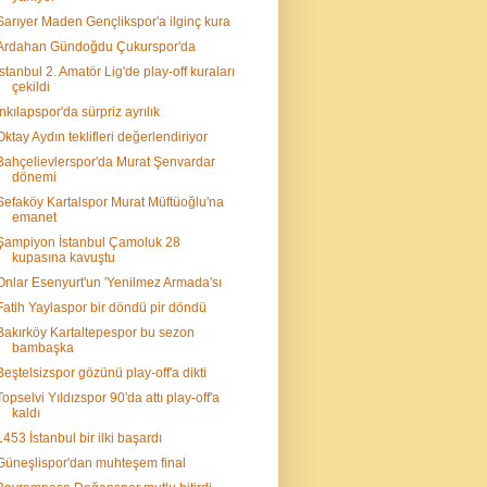
Sarıyer Maden Gençlikspor'a ilginç kura
Ardahan Gündoğdu Çukurspor'da
İstanbul 2. Amatör Lig'de play-off kuraları
çekildi
İnkılapspor'da sürpriz ayrılık
Oktay Aydın teklifleri değerlendiriyor
Bahçelievlerspor'da Murat Şenvardar
dönemi
Sefaköy Kartalspor Murat Müftüoğlu'na
emanet
Şampiyon İstanbul Çamoluk 28
kupasına kavuştu
Onlar Esenyurt'un 'Yenilmez Armada'sı
Fatih Yaylaspor bir döndü pir döndü
Bakırköy Kartaltepespor bu sezon
bambaşka
Beştelsizspor gözünü play-off'a dikti
Topselvi Yıldızspor 90'da attı play-off'a
kaldı
1453 İstanbul bir ilki başardı
Güneşlispor'dan muhteşem final