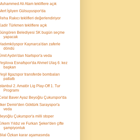
Muhammed Ali Atam tekliflere açık
Mert İşliyen Gülsuyuspor'da
Reha Rakıcı teklifleri değerlendiriyor
Kadir Türkmen tekliflere açık
Güngören Belediyesi SK bugün seçme
yapacak
Hadımköyspor Kaynarca'dan zaferle
döndü
Ümit Aydın'dan Nartspor'a veda
Yeşilova Esnafspor'da Ahmet Ulaş 6. kez
başkan
Yeşil Ilgazspor transferde bombaları
patlattı
İstanbul 2. Amatör Lig Play-Off 1. Tur
Programı
Celal Baver Ayaz Beyoğlu Çukurspor'da
İlker Demir'den Göktürk Sarayspor'a
veda
Beyoğlu Çukurspor'a milli stoper
Erkem Yıldız ve Furkan Şeker'den çifte
şampiyonluk
Bilal Özkan karar aşamasında