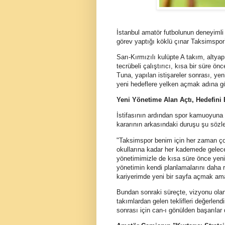
İstanbul amatör futbolunun deneyimli 
görev yaptığı köklü çınar Taksimspor’d
Sarı-Kırmızılı kulüpte A takım, altyap
tecrübeli çalıştırıcı, kısa bir süre 
Tuna, yapılan istişareler sonrası, y
yeni hedeflere yelken açmak adına gör
Yeni Yönetime Alan Açtı, Hedefini B
İstifasının ardından spor kamuoyuna 
kararının arkasındaki duruşu şu sözle
"Taksimspor benim için her zaman çok
okullarına kadar her kademede geleceği
yönetimimizle de kısa süre önce yeni
yönetimin kendi planlamalarını daha 
kariyerimde yeni bir sayfa açmak ama
Bundan sonraki süreçte, vizyonu ola
takımlardan gelen teklifleri değerle
sonrası için can-ı gönülden başarılar 