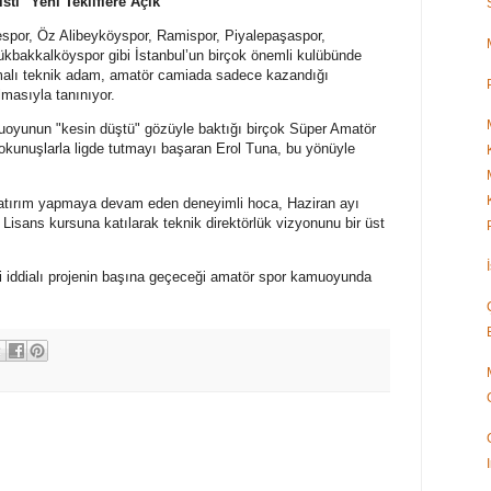
sti" Yeni Tekliflere Açık
espor, Öz Alibeyköyspor, Ramispor, Piyalepaşaspor,
kbakkalköyspor gibi İstanbul’un birçok önemli kulübünde
alı teknik adam, amatör camiada sadece kazandığı
olmasıyla tanınıyor.
muoyunun "kesin düştü" gözüyle baktığı birçok Süper Amatör
okunuşlarla ligde tutmayı başaran Erol Tuna, bu yönüyle
yatırım yapmaya devam eden deneyimli hoca, Haziran ayı
Lisans kursuna katılarak teknik direktörlük vizyonunu bir üst
i iddialı projenin başına geçeceği amatör spor kamuoyunda