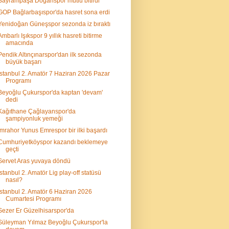
Bayrampaşa Doğanspor mutlu bitirdi
GOP Bağlarbaşıspor'da hasret sona erdi
Yenidoğan Güneşspor sezonda iz bıraktı
Ambarlı Işıkspor 9 yıllık hasreti bitirme
amacında
Pendik Altınçınarspor'dan ilk sezonda
büyük başarı
İstanbul 2. Amatör 7 Haziran 2026 Pazar
Programı
Beyoğlu Çukurspor'da kaptan 'devam'
dedi
Kağıthane Çağlayanspor'da
şampiyonluk yemeği
İmrahor Yunus Emrespor bir ilki başardı
Cumhuriyetköyspor kazandı beklemeye
geçti
Servet Aras yuvaya döndü
İstanbul 2. Amatör Lig play-off statüsü
nasıl?
İstanbul 2. Amatör 6 Haziran 2026
Cumartesi Programı
Sezer Er Güzelhisarspor'da
Süleyman Yılmaz Beyoğlu Çukurspor'la