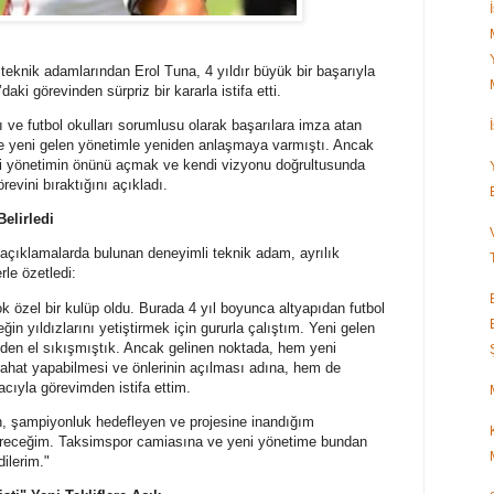
teknik adamlarından Erol Tuna, 4 yıldır büyük bir başarıyla
aki görevinden sürpriz bir kararla istifa etti.
ı ve futbol okulları sorumlusu olarak başarılara imza atan
önce yeni gelen yönetimle yeniden anlaşmaya varmıştı. Ancak
eni yönetimin önünü açmak ve kendi vizyonu doğrultusunda
evini bıraktığını açıkladı.
elirledi
açıklamalarda bulunan deneyimli teknik adam, ayrılık
rle özetledi:
 özel bir kulüp oldu. Burada 4 yıl boyunca altyapıdan futbol
n yıldızlarını yetiştirmek için gururla çalıştım. Yeni gelen
den el sıkışmıştık. Ancak gelinen noktada, hem yeni
rahat yapabilmesi ve önlerinin açılması adına, hem de
cıyla görevimden istifa ettim.
n, şampiyonluk hedefleyen ve projesine inandığım
ndireceğim. Taksimspor camiasına ve yeni yönetime bundan
dilerim."