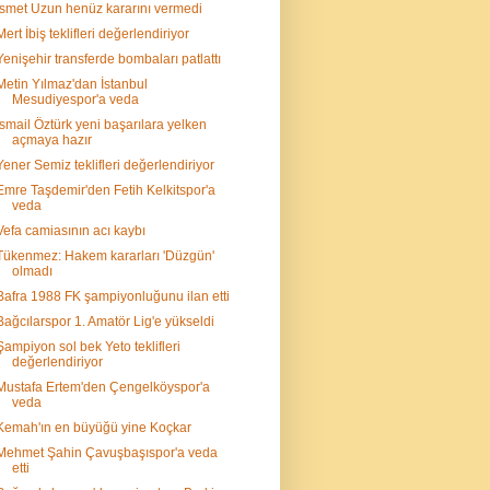
İsmet Uzun henüz kararını vermedi
Mert İbiş teklifleri değerlendiriyor
Yenişehir transferde bombaları patlattı
Metin Yılmaz'dan İstanbul
Mesudiyespor'a veda
İsmail Öztürk yeni başarılara yelken
açmaya hazır
Yener Semiz teklifleri değerlendiriyor
Emre Taşdemir'den Fetih Kelkitspor'a
veda
Vefa camiasının acı kaybı
Tükenmez: Hakem kararları 'Düzgün'
olmadı
Bafra 1988 FK şampiyonluğunu ilan etti
Bağcılarspor 1. Amatör Lig'e yükseldi
Şampiyon sol bek Yeto teklifleri
değerlendiriyor
Mustafa Ertem'den Çengelköyspor'a
veda
Kemah'ın en büyüğü yine Koçkar
Mehmet Şahin Çavuşbaşıspor'a veda
etti