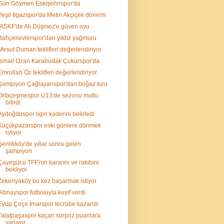
Gün Göymen Eskişehirspor'da
Yeşil Ilgazspor'da Metin Akçiçek dönemi
İASKF'de Ali Düşmez'e güven oyu
Bahçelievlerspor'dan yıldız yağmuru
Mesut Duman teklifleri değerlendiriyor
İsmail Ozan Karabudak Çukurspor'da
Emrullah Öz teklifleri değerlendiriyor
Şampiyon Çağlayanspor'dan boğaz turu
Ortaçeşmespor U13'de sezonu mutlu
bitirdi
Aydoğduspor ligin kaderini belirledi
Küçükpazarspor eski günlere dönmek
istiyor
Şenlikköy'de yıllar sonra gelen
şampiyon
Çayırgücü TFF'nin kararını ve rakibini
bekliyor
Zekeriyaköy bu kez başarmak istiyor
Altınayspor futboluyla keyif verdi
Eyüp Çırçır İmarspor tecrübe kazandı
Talatpaşaspor kaçan sürpriz puanlara
yanıyor