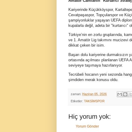
Amatör Camianın "Kurtarıcı Strateji
Kariyerinde Küçükköyspor, Kartaltep
Cevatpaşaspor, Topçularspor ve Küçü
şampiyonluklar yaşayan UEFA diplom
kupalarla değil, adeta bir "kurtarıcı" 
Türkiye’nin en zorlu gruplarında, ka
ve 1. Amatör Lig takımını mucizevi d
dikkat çeken bir isim.
Başarı dolu kariyerine durmaksızın 
ortasında açılması planlanan UEFA A 
seviyeye taşımaya hazırlanıyor.
Tecrübeli hocanın yeni sezonda hang
şimdiden merak konusu oldu.
zaman:
Haziran 05, 2026
Etiketler:
TAKSİMSPOR
Hiç yorum yok:
Yorum Gönder