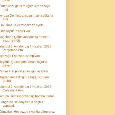
devam
Ömerlispor gelişim ligleri için sahaya
indi
Avrupa Demirspor savunmayı sağlama
aldı
Erol Tuna Taksimspor'dan ayrıldı
Erenköy'ün 'Yıldız'ı var
Kağıthane Çağlayanspor'da hasret 1
sezon sürdü
İstanbul 2. Amatör Lig 4 Haziran 2026
Perşembe Pro...
Ayazağa Esenspor şampiyon
Beyoğlu Çukurspor Abbas Yaşar'la
devam
Yılmaz Canpolat adaylığını açıkladı
Başkan dedektif gibi çalıştı, üç puanı
getirdi
İstanbul 2. Amatör Lig 3 Haziran 2026
Çarşamba Pro...
Avrupa Demirspor'dan üç bomba birden
Güngören Belediyesi SK seçme
yapacak
Oğuzatak: Her sezon ırkçılığa uğruyoruz