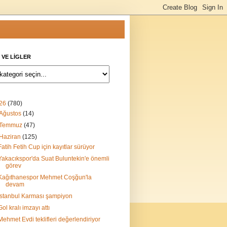
 VE LİGLER
26
(780)
Ağustos
(14)
Temmuz
(47)
Haziran
(125)
Fatih Fetih Cup için kayıtlar sürüyor
Yakacıkspor'da Suat Buluntekin'e önemli
görev
Kağıthanespor Mehmet Coşğun'la
devam
İstanbul Karması şampiyon
Gol kralı imzayı attı
Mehmet Evdi teklifleri değerlendiriyor