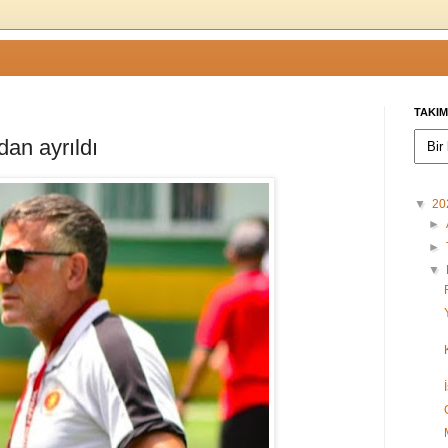
TAKIM
an ayrıldı
▼
20
►
►
▼