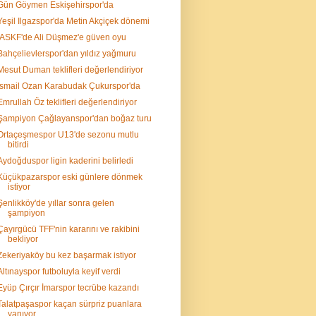
Gün Göymen Eskişehirspor'da
Yeşil Ilgazspor'da Metin Akçiçek dönemi
İASKF'de Ali Düşmez'e güven oyu
Bahçelievlerspor'dan yıldız yağmuru
Mesut Duman teklifleri değerlendiriyor
İsmail Ozan Karabudak Çukurspor'da
Emrullah Öz teklifleri değerlendiriyor
Şampiyon Çağlayanspor'dan boğaz turu
Ortaçeşmespor U13'de sezonu mutlu
bitirdi
Aydoğduspor ligin kaderini belirledi
Küçükpazarspor eski günlere dönmek
istiyor
Şenlikköy'de yıllar sonra gelen
şampiyon
Çayırgücü TFF'nin kararını ve rakibini
bekliyor
Zekeriyaköy bu kez başarmak istiyor
Altınayspor futboluyla keyif verdi
Eyüp Çırçır İmarspor tecrübe kazandı
Talatpaşaspor kaçan sürpriz puanlara
yanıyor