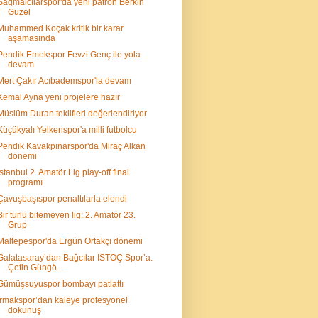
Sağmalcılarspor'da yeni patron Berkin
Güzel
Muhammed Koçak kritik bir karar
aşamasında
Pendik Emekspor Fevzi Genç ile yola
devam
Mert Çakır Acıbademspor'la devam
Kemal Ayna yeni projelere hazır
Müslüm Duran teklifleri değerlendiriyor
Küçükyalı Yelkenspor'a milli futbolcu
Pendik Kavakpınarspor'da Miraç Alkan
dönemi
İstanbul 2. Amatör Lig play-off final
programı
Çavuşbaşıspor penaltılarla elendi
Bir türlü bitemeyen lig: 2. Amatör 23.
Grup
Maltepespor'da Ergün Ortakçı dönemi
Galatasaray’dan Bağcılar İSTOÇ Spor’a:
Çetin Güngö...
Gümüşsuyuspor bombayı patlattı
Irmakspor’dan kaleye profesyonel
dokunuş