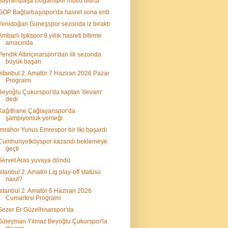
Bayrampaşa Doğanspor mutlu bitirdi
GOP Bağlarbaşıspor'da hasret sona erdi
Yenidoğan Güneşspor sezonda iz bıraktı
Ambarlı Işıkspor 9 yıllık hasreti bitirme
amacında
Pendik Altınçınarspor'dan ilk sezonda
büyük başarı
İstanbul 2. Amatör 7 Haziran 2026 Pazar
Programı
Beyoğlu Çukurspor'da kaptan 'devam'
dedi
Kağıthane Çağlayanspor'da
şampiyonluk yemeği
İmrahor Yunus Emrespor bir ilki başardı
Cumhuriyetköyspor kazandı beklemeye
geçti
Servet Aras yuvaya döndü
İstanbul 2. Amatör Lig play-off statüsü
nasıl?
İstanbul 2. Amatör 6 Haziran 2026
Cumartesi Programı
Sezer Er Güzelhisarspor'da
Süleyman Yılmaz Beyoğlu Çukurspor'la