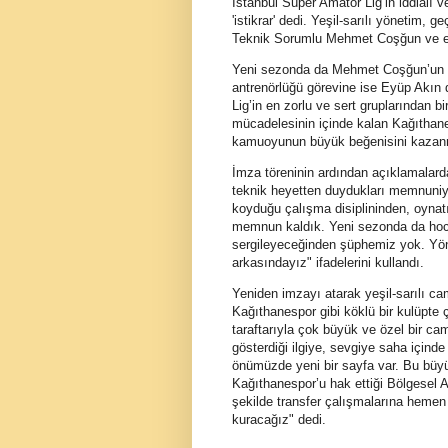
İstanbul Süper Amatör Lig’in iddialı
'istikrar' dedi. Yeşil-sarılı yönetim,
Teknik Sorumlu Mehmet Coşğun ve eki
Yeni sezonda da Mehmet Coşğun’un ya
antrenörlüğü görevine ise Eyüp Akın
Lig’in en zorlu ve sert gruplarından
mücadelesinin içinde kalan Kağıthanes
kamuoyunun büyük beğenisini kazan
İmza töreninin ardından açıklamalar
teknik heyetten duydukları memnuniyet
koyduğu çalışma disiplininden, oynat
memnun kaldık. Yeni sezonda da hocam
sergileyeceğinden şüphemiz yok. Yön
arkasındayız" ifadelerini kullandı.
Yeniden imzayı atarak yeşil-sarılı 
Kağıthanespor gibi köklü bir kulüpte ç
taraftarıyla çok büyük ve özel bir ca
gösterdiği ilgiye, sevgiye saha içinde
önümüzde yeni bir sayfa var. Bu büyük
Kağıthanespor’u hak ettiği Bölgesel 
şekilde transfer çalışmalarına hemen
kuracağız" dedi.