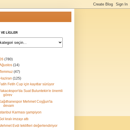
 VE LİGLER
26
(780)
Ağustos
(14)
Temmuz
(47)
Haziran
(125)
Fatih Fetih Cup için kayıtlar sürüyor
Yakacıkspor'da Suat Buluntekin'e önemli
görev
Kağıthanespor Mehmet Coşğun'la
devam
İstanbul Karması şampiyon
Gol kralı imzayı attı
Mehmet Evdi teklifleri değerlendiriyor