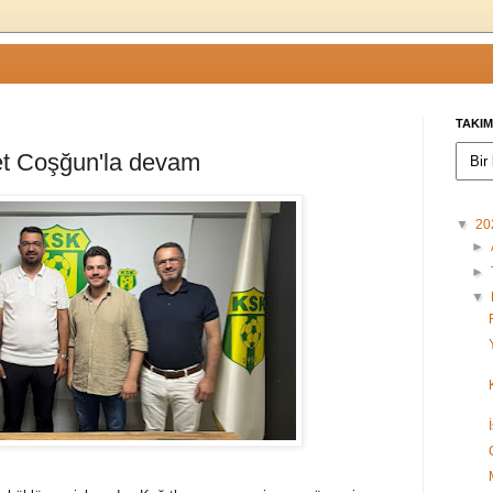
TAKIM
t Coşğun'la devam
▼
20
►
►
▼