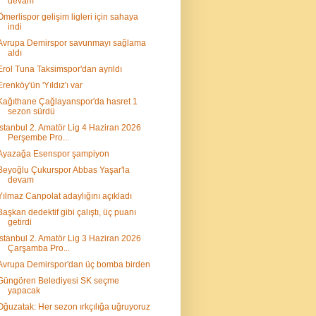
devam
Ömerlispor gelişim ligleri için sahaya
indi
Avrupa Demirspor savunmayı sağlama
aldı
Erol Tuna Taksimspor'dan ayrıldı
Erenköy'ün 'Yıldız'ı var
Kağıthane Çağlayanspor'da hasret 1
sezon sürdü
İstanbul 2. Amatör Lig 4 Haziran 2026
Perşembe Pro...
Ayazağa Esenspor şampiyon
Beyoğlu Çukurspor Abbas Yaşar'la
devam
Yılmaz Canpolat adaylığını açıkladı
Başkan dedektif gibi çalıştı, üç puanı
getirdi
İstanbul 2. Amatör Lig 3 Haziran 2026
Çarşamba Pro...
Avrupa Demirspor'dan üç bomba birden
Güngören Belediyesi SK seçme
yapacak
Oğuzatak: Her sezon ırkçılığa uğruyoruz