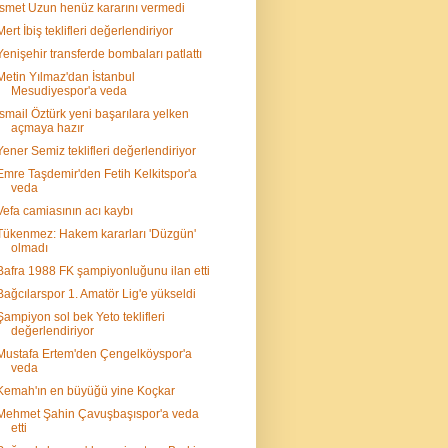
İsmet Uzun henüz kararını vermedi
Mert İbiş teklifleri değerlendiriyor
Yenişehir transferde bombaları patlattı
Metin Yılmaz'dan İstanbul
Mesudiyespor'a veda
İsmail Öztürk yeni başarılara yelken
açmaya hazır
Yener Semiz teklifleri değerlendiriyor
Emre Taşdemir'den Fetih Kelkitspor'a
veda
Vefa camiasının acı kaybı
Tükenmez: Hakem kararları 'Düzgün'
olmadı
Bafra 1988 FK şampiyonluğunu ilan etti
Bağcılarspor 1. Amatör Lig'e yükseldi
Şampiyon sol bek Yeto teklifleri
değerlendiriyor
Mustafa Ertem'den Çengelköyspor'a
veda
Kemah'ın en büyüğü yine Koçkar
Mehmet Şahin Çavuşbaşıspor'a veda
etti