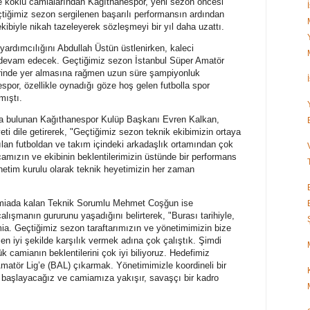
 ve köklü camialarından Kağıthanespor, yeni sezon öncesi
 geçtiğimiz sezon sergilenen başarılı performansın ardından
biyle nikah tazeleyerek sözleşmeyi bir yıl daha uzattı.
rdımcılığını Abdullah Üstün üstlenirken, kaleci
 devam edecek. Geçtiğimiz sezon İstanbul Süper Amatör
 birinde yer almasına rağmen uzun süre şampiyonluk
por, özellikle oynadığı göze hoş gelen futbolla spor
mıştı.
da bulunan Kağıthanespor Kulüp Başkanı Evren Kalkan,
i dile getirerek, "Geçtiğimiz sezon teknik ekibimizin ortaya
ılan futboldan ve takım içindeki arkadaşlık ortamından çok
ızın ve ekibinin beklentilerimizin üstünde bir performans
etim kurulu olarak teknik heyetimizin her zaman
camiada kalan Teknik Sorumlu Mehmet Coşğun ise
alışmanın gururunu yaşadığını belirterek, "Burası tarihiyle,
mia. Geçtiğimiz sezon taraftarımızın ve yönetimimizin bize
 en iyi şekilde karşılık vermek adına çok çalıştık. Şimdi
 camianın beklentilerini çok iyi biliyoruz. Hedefimiz
Amatör Lig’e (BAL) çıkarmak. Yönetimimizle koordineli bir
 başlayacağız ve camiamıza yakışır, savaşçı bir kadro