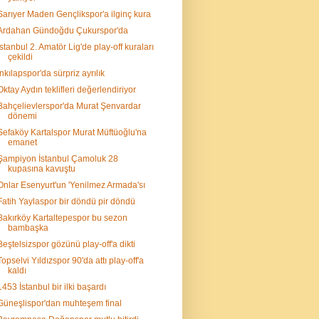
Sarıyer Maden Gençlikspor'a ilginç kura
Ardahan Gündoğdu Çukurspor'da
İstanbul 2. Amatör Lig'de play-off kuraları
çekildi
İnkılapspor'da sürpriz ayrılık
Oktay Aydın teklifleri değerlendiriyor
Bahçelievlerspor'da Murat Şenvardar
dönemi
Sefaköy Kartalspor Murat Müftüoğlu'na
emanet
Şampiyon İstanbul Çamoluk 28
kupasına kavuştu
Onlar Esenyurt'un 'Yenilmez Armada'sı
Fatih Yaylaspor bir döndü pir döndü
Bakırköy Kartaltepespor bu sezon
bambaşka
Beştelsizspor gözünü play-off'a dikti
Topselvi Yıldızspor 90'da attı play-off'a
kaldı
1453 İstanbul bir ilki başardı
Güneşlispor'dan muhteşem final