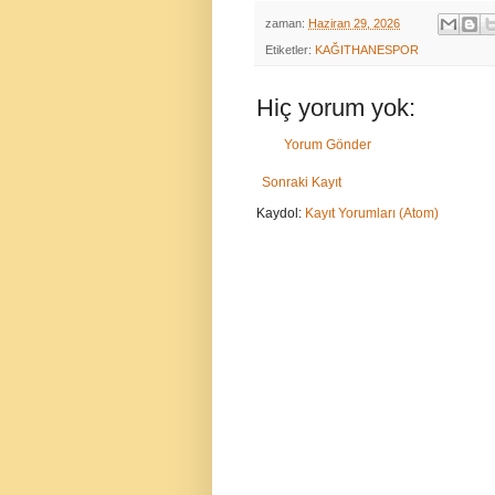
zaman:
Haziran 29, 2026
Etiketler:
KAĞITHANESPOR
Hiç yorum yok:
Yorum Gönder
Sonraki Kayıt
Kaydol:
Kayıt Yorumları (Atom)