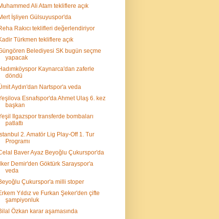
Muhammed Ali Atam tekliflere açık
Mert İşliyen Gülsuyuspor'da
Reha Rakıcı teklifleri değerlendiriyor
Kadir Türkmen tekliflere açık
Güngören Belediyesi SK bugün seçme
yapacak
Hadımköyspor Kaynarca'dan zaferle
döndü
Ümit Aydın'dan Nartspor'a veda
Yeşilova Esnafspor'da Ahmet Ulaş 6. kez
başkan
Yeşil Ilgazspor transferde bombaları
patlattı
İstanbul 2. Amatör Lig Play-Off 1. Tur
Programı
Celal Baver Ayaz Beyoğlu Çukurspor'da
İlker Demir'den Göktürk Sarayspor'a
veda
Beyoğlu Çukurspor'a milli stoper
Erkem Yıldız ve Furkan Şeker'den çifte
şampiyonluk
Bilal Özkan karar aşamasında