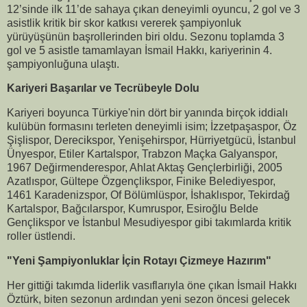
12’sinde ilk 11’de sahaya çıkan deneyimli oyuncu, 2 gol ve 3
asistlik kritik bir skor katkısı vererek şampiyonluk
yürüyüşünün başrollerinden biri oldu. Sezonu toplamda 3
gol ve 5 asistle tamamlayan İsmail Hakkı, kariyerinin 4.
şampiyonluğuna ulaştı.
Kariyeri Başarılar ve Tecrübeyle Dolu
Kariyeri boyunca Türkiye'nin dört bir yanında birçok iddialı
kulübün formasını terleten deneyimli isim; İzzetpaşaspor, Öz
Şişlispor, Derecikspor, Yenişehirspor, Hürriyetgücü, İstanbul
Ünyespor, Etiler Kartalspor, Trabzon Maçka Galyanspor,
1967 Değirmenderespor, Ahlat Aktaş Gençlerbirliği, 2005
Azatlıspor, Gültepe Özgençlikspor, Finike Belediyespor,
1461 Karadenizspor, Of Bölümlüspor, İshaklıspor, Tekirdağ
Kartalspor, Bağcılarspor, Kumruspor, Esiroğlu Belde
Gençlikspor ve İstanbul Mesudiyespor gibi takımlarda kritik
roller üstlendi.
"Yeni Şampiyonluklar İçin Rotayı Çizmeye Hazırım"
Her gittiği takımda liderlik vasıflarıyla öne çıkan İsmail Hakkı
Öztürk, biten sezonun ardından yeni sezon öncesi gelecek