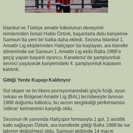
İstanbul ve Türkiye amatör futbolunun deneyimli
isimlerinden İsmail Hakkı Öztürk, başarılarla dolu kariyerine
Samsun’da yeni bir halka daha ekledi. Sezona İstanbul 1.
Amatör Lig ekiplerinden Haliçspor’da başlayan, ara transfer
döneminde ise Samsun 1. Amatör Lig ekibi Bafra 1988’e
geçiş yapan başarılı oyuncu, Karadeniz’de şampiyonluk
sevinci yaşayarak kariyerindeki 4. şampiyonluk kupasını
kaldırdı.
Gittiği Yerde Kupayı Kaldırıyor
Sol stoper ve ön libero pozisyonlarındaki güçlü fiziği, oyun
zekası ve Bölgesel Amatör Lig (BAL) tecrübesiyle tanınan
1988 doğumlu futbolcu, bu sezon sergilediği performansla
'istikrar' kelimesinin karşılığı oldu.
Sezonun ilk yarısında Haliçspor formasıyla 1 gol, 2 asistlik
katkı sağlayan Öztürk, ara transferde gittiği Bafra 1988'de ise
takımın değişilmezi oldu. Samsun ekibinde 14 maçın