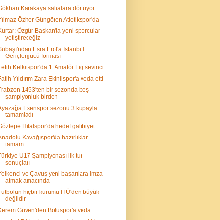
Gökhan Karakaya sahalara dönüyor
Yılmaz Özher Güngören Atletikspor'da
Kurtar: Özgür Başkan'la yeni sporcular
yetiştireceğiz
Subaşı'ndan Esra Erol'a İstanbul
Gençlergücü forması
Fetih Kelkitspor'da 1. Amatör Lig sevinci
Fatih Yıldırım Zara Ekinlispor'a veda etti
Trabzon 1453'ten bir sezonda beş
şampiyonluk birden
Ayazağa Esenspor sezonu 3 kupayla
tamamladı
Göztepe Hilalspor'da hedef galibiyet
Anadolu Kavağıspor'da hazırlıklar
tamam
Türkiye U17 Şampiyonası ilk tur
sonuçları
Yelkenci ve Çavuş yeni başarılara imza
atmak amacında
Futbolun hiçbir kurumu İTÜ'den büyük
değildir
Kerem Güven'den Boluspor'a veda