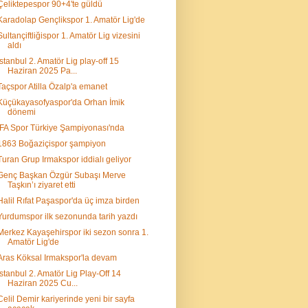
Çeliktepespor 90+4'te güldü
Karadolap Gençlikspor 1. Amatör Lig'de
Sultançiftliğispor 1. Amatör Lig vizesini
aldı
İstanbul 2. Amatör Lig play-off 15
Haziran 2025 Pa...
Taçspor Atilla Özalp'a emanet
Küçükayasofyaspor'da Orhan İmik
dönemi
İFA Spor Türkiye Şampiyonası'nda
1863 Boğaziçispor şampiyon
Turan Grup Irmakspor iddialı geliyor
Genç Başkan Özgür Subaşı Merve
Taşkın’ı ziyaret etti
Halil Rıfat Paşaspor'da üç imza birden
Yurdumspor ilk sezonunda tarih yazdı
Merkez Kayaşehirspor iki sezon sonra 1.
Amatör Lig'de
Aras Köksal Irmakspor'la devam
İstanbul 2. Amatör Lig Play-Off 14
Haziran 2025 Cu...
Celil Demir kariyerinde yeni bir sayfa