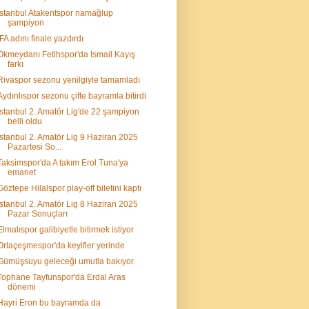
İstanbul Atakentspor namağlup
şampiyon
İFA adını finale yazdırdı
Okmeydanı Fetihspor'da İsmail Kayış
farkı
Rivaspor sezonu yenilgiyle tamamladı
Aydınlıspor sezonu çifte bayramla bitirdi
İstanbul 2. Amatör Lig'de 22 şampiyon
belli oldu
İstanbul 2. Amatör Lig 9 Haziran 2025
Pazartesi So...
Taksimspor'da A takım Erol Tuna'ya
emanet
Göztepe Hilalspor play-off biletini kaptı
İstanbul 2. Amatör Lig 8 Haziran 2025
Pazar Sonuçları
Elmalıspor galibiyetle bitirmek istiyor
Ortaçeşmespor'da keyifler yerinde
Gümüşsuyu geleceği umutla bakıyor
Tophane Tayfunspor'da Erdal Aras
dönemi
Hayri Eron bu bayramda da