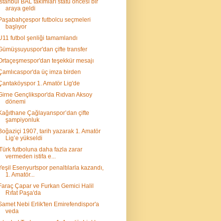
İstanbul BAL takımları statü öncesi bir
araya geldi
Paşabahçespor futbolcu seçmeleri
başlıyor
U11 futbol şenliği tamamlandı
Gümüşsuyuspor'dan çifte transfer
Ortaçeşmespor'dan teşekkür mesajı
Çamlıcaspor'da üç imza birden
Çantaköyspor 1. Amatör Lig'de
Girne Gençlikspor'da Rıdvan Aksoy
dönemi
Kağıthane Çağlayanspor’dan çifte
şampiyonluk
Boğaziçi 1907, tarih yazarak 1. Amatör
Lig’e yükseldi
'Türk futboluna daha fazla zarar
vermeden istifa e...
Yeşil Esenyurtspor penaltılarla kazandı,
1. Amatör...
Faraç Çapar ve Furkan Gemici Halil
Rıfat Paşa'da
Samet Nebi Erlik'ten Emirefendispor'a
veda