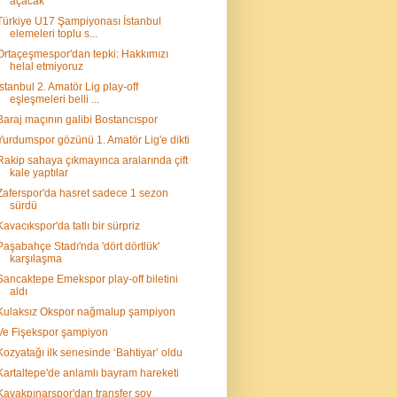
açacak
Türkiye U17 Şampiyonası İstanbul
elemeleri toplu s...
Ortaçeşmespor'dan tepki: Hakkımızı
helal etmiyoruz
İstanbul 2. Amatör Lig play-off
eşleşmeleri belli ...
Baraj maçının galibi Bostancıspor
Yurdumspor gözünü 1. Amatör Lig'e dikti
Rakip sahaya çıkmayınca aralarında çift
kale yaptılar
Zaferspor'da hasret sadece 1 sezon
sürdü
Kavacıkspor'da tatlı bir sürpriz
Paşabahçe Stadı'nda 'dört dörtlük'
karşılaşma
Sancaktepe Emekspor play-off biletini
aldı
Kulaksız Okspor nağmalup şampiyon
Ve Fişekspor şampiyon
Kozyatağı ilk senesinde ‘Bahtiyar’ oldu
Kartaltepe'de anlamlı bayram hareketi
Kavakpınarspor'dan transfer şov