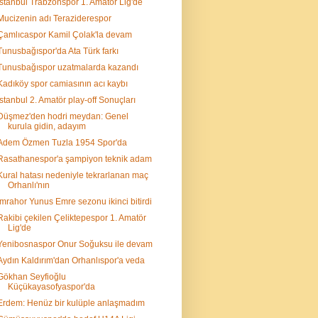
İstanbul Trabzonspor 1. Amatör Lig'de
Mucizenin adı Teraziderespor
Çamlıcaspor Kamil Çolak'la devam
Tunusbağıspor'da Ata Türk farkı
Tunusbağıspor uzatmalarda kazandı
Kadıköy spor camiasının acı kaybı
İstanbul 2. Amatör play-off Sonuçları
Düşmez'den hodri meydan: Genel
kurula gidin, adayım
Adem Özmen Tuzla 1954 Spor'da
Rasathanespor'a şampiyon teknik adam
Kural hatası nedeniyle tekrarlanan maç
Orhanlı'nın
İmrahor Yunus Emre sezonu ikinci bitirdi
Rakibi çekilen Çeliktepespor 1. Amatör
Lig'de
Yenibosnaspor Onur Soğuksu ile devam
Aydın Kaldırım'dan Orhanlıspor'a veda
Gökhan Seyfioğlu
Küçükayasofyaspor'da
Erdem: Henüz bir kulüple anlaşmadım