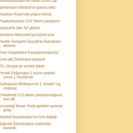
Gümüşsuyuspor'da hedef U14A Ligi
Şamlarspor İstanbul'un gururu oldu
Anadolu Hisarı'nda yoğun mesai
Paşabahçespor U13 Takımı şampiyon
Kavacık'ta işler 'İyi' gidiyor
Barbaros Akkoyunlu'ya büyük onur
Pendik Yenişehir Gençlik'te Buluntekin
dönemi
Emre Dalgalıdere Kavakpınarspor'da
Enes attı Ömerlispor kazandı
İTÜ: Gerçek bir amatör takım
Pendik Doğanspor 1 sezon aradan
sonra 1. Amatör'de
Tozkoparan Birlikspor'da 1. Amatör Lig
coşkusu
Emirefendi U13 takımı şampiyonluğunu
ilan etti
Kozyatağı İdman Yurdu geriden gelerek
galip
İstanbul Anadoluspor'un ismi değişti
Bağcılar Gençlergücü uzatmada
kazandı