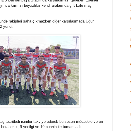
a İBB Bayrampaşa Stadı'nda karşılaşması gereken Esenler
ınca kırmızı beyazlılar kendi aralarında çift kale maç
'ünde rakipleri saha çıkmazken diğer karşılaşmada Uğur
-2 yendi.
rkaç tecrübeli isimler takviye ederek bu sezon mücadele veren
beraberlik, 9 yenilgi ve 19 puanla ile tamamladı.