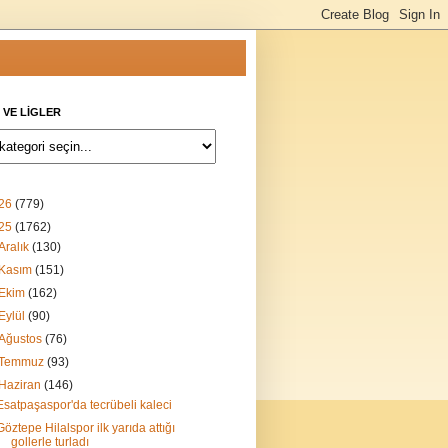
 VE LİGLER
26
(779)
25
(1762)
Aralık
(130)
Kasım
(151)
Ekim
(162)
Eylül
(90)
Ağustos
(76)
Temmuz
(93)
Haziran
(146)
Esatpaşaspor'da tecrübeli kaleci
Göztepe Hilalspor ilk yarıda attığı
gollerle turladı