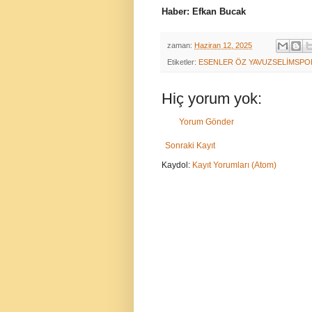
Haber: Efkan Bucak
zaman:
Haziran 12, 2025
Etiketler:
ESENLER ÖZ YAVUZSELİMSPO
Hiç yorum yok:
Yorum Gönder
Sonraki Kayıt
Kaydol:
Kayıt Yorumları (Atom)