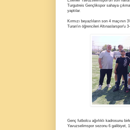
Esenler Yavuzselimspor'un son haft
Turgutreis Gençlikspor sahaya çıkmay
yaptılar.
Kırmızı beyazlıların son 4 maçının 3
Turan'ın öğrencileri Altınaslarspor'u 3
Genç futbolcu ağırlıklı kadrosunu bi
Yavuzselimspor sezonu 6 galibiyet, 1 