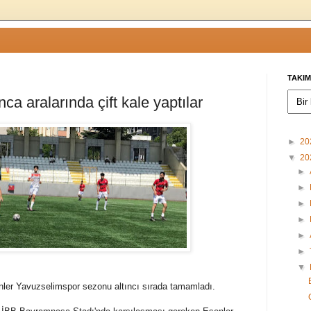
TAKIM
a aralarında çift kale yaptılar
►
20
▼
20
►
►
►
►
►
►
▼
enler Yavuzselimspor sezonu altıncı sırada tamamladı.