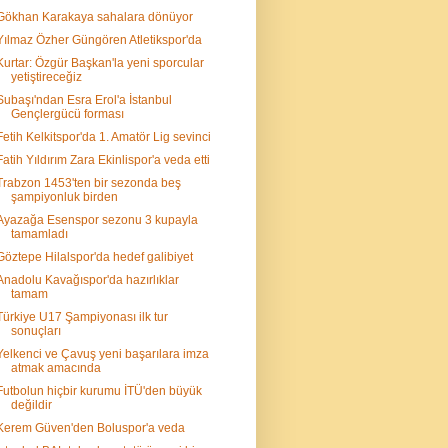
Gökhan Karakaya sahalara dönüyor
Yılmaz Özher Güngören Atletikspor'da
Kurtar: Özgür Başkan'la yeni sporcular
yetiştireceğiz
Subaşı'ndan Esra Erol'a İstanbul
Gençlergücü forması
Fetih Kelkitspor'da 1. Amatör Lig sevinci
Fatih Yıldırım Zara Ekinlispor'a veda etti
Trabzon 1453'ten bir sezonda beş
şampiyonluk birden
Ayazağa Esenspor sezonu 3 kupayla
tamamladı
Göztepe Hilalspor'da hedef galibiyet
Anadolu Kavağıspor'da hazırlıklar
tamam
Türkiye U17 Şampiyonası ilk tur
sonuçları
Yelkenci ve Çavuş yeni başarılara imza
atmak amacında
Futbolun hiçbir kurumu İTÜ'den büyük
değildir
Kerem Güven'den Boluspor'a veda