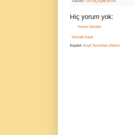
Etiketler:
ORTAÇEŞMESPOR
Hiç yorum yok:
Yorum Gönder
Sonraki Kayıt
Kaydol:
Kayıt Yorumları (Atom)