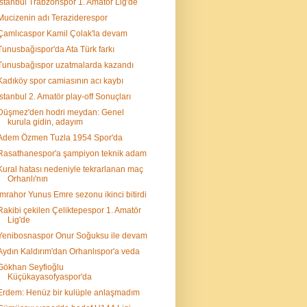
İstanbul Trabzonspor 1. Amatör Lig'de
Mucizenin adı Teraziderespor
Çamlıcaspor Kamil Çolak'la devam
Tunusbağıspor'da Ata Türk farkı
Tunusbağıspor uzatmalarda kazandı
Kadıköy spor camiasının acı kaybı
İstanbul 2. Amatör play-off Sonuçları
Düşmez'den hodri meydan: Genel
kurula gidin, adayım
Adem Özmen Tuzla 1954 Spor'da
Rasathanespor'a şampiyon teknik adam
Kural hatası nedeniyle tekrarlanan maç
Orhanlı'nın
İmrahor Yunus Emre sezonu ikinci bitirdi
Rakibi çekilen Çeliktepespor 1. Amatör
Lig'de
Yenibosnaspor Onur Soğuksu ile devam
Aydın Kaldırım'dan Orhanlıspor'a veda
Gökhan Seyfioğlu
Küçükayasofyaspor'da
Erdem: Henüz bir kulüple anlaşmadım