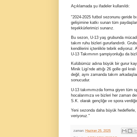
Açıklamada şu ifadeler kullanıldı:
"2024-2025 futbol sezonunu geride bı
gelişimine katkı sunan tüm paydaşlar
teşekkürlerimizi sunarız.
Bu sezon, U-13 yaş grubunda mücadel
takım ruhu bizleri gururlandırdı. G
kendilerini içtenlikle tebrik ediyoruz
U-13 Takımının şampiyonluğu da bizle
Kulübümüz adına büyük bir gurur ka
Minik Ligi’nde attığı 26 golle gol kra
değil, aynı zamanda takım arkadaşları
sonucudur.
U-13 takımımızda forma giyen tüm spo
hocalarımıza ve bizleri her zaman de
S.K. olarak gençliğe ve spora verdiği
Yeni sezonda daha büyük hedeflerle, 
veriyoruz."
zaman:
Haziran 25, 2025