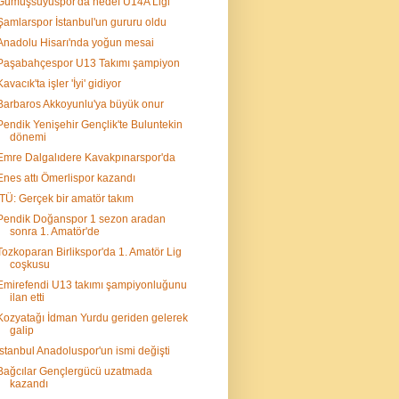
Gümüşsuyuspor'da hedef U14A Ligi
Şamlarspor İstanbul'un gururu oldu
Anadolu Hisarı'nda yoğun mesai
Paşabahçespor U13 Takımı şampiyon
Kavacık'ta işler 'İyi' gidiyor
Barbaros Akkoyunlu'ya büyük onur
Pendik Yenişehir Gençlik'te Buluntekin
dönemi
Emre Dalgalıdere Kavakpınarspor'da
Enes attı Ömerlispor kazandı
İTÜ: Gerçek bir amatör takım
Pendik Doğanspor 1 sezon aradan
sonra 1. Amatör'de
Tozkoparan Birlikspor'da 1. Amatör Lig
coşkusu
Emirefendi U13 takımı şampiyonluğunu
ilan etti
Kozyatağı İdman Yurdu geriden gelerek
galip
İstanbul Anadoluspor'un ismi değişti
Bağcılar Gençlergücü uzatmada
kazandı