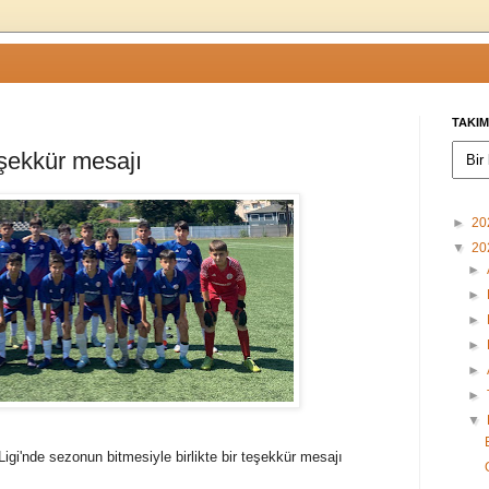
TAKIM
şekkür mesajı
►
20
▼
20
►
►
►
►
►
►
▼
gi'nde sezonun bitmesiyle birlikte bir teşekkür mesajı