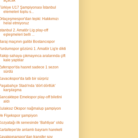
açacak
Türkiye U17 Şampiyonası İstanbul
elemeleri toplu s...
Ortaçeşmespor'dan tepki: Hakkımızı
helal etmiyoruz
İstanbul 2. Amatör Lig play-off
eşleşmeleri belli ...
Baraj maçının galibi Bostancıspor
Yurdumspor gözünü 1. Amatör Lig'e dikti
Rakip sahaya çıkmayınca aralarında çift
kale yaptılar
Zaferspor'da hasret sadece 1 sezon
sürdü
Kavacıkspor'da tatlı bir sürpriz
Paşabahçe Stadı'nda 'dört dörtlük'
karşılaşma
Sancaktepe Emekspor play-off biletini
aldı
Kulaksız Okspor nağmalup şampiyon
Ve Fişekspor şampiyon
Kozyatağı ilk senesinde ‘Bahtiyar’ oldu
Kartaltepe'de anlamlı bayram hareketi
Kavakpınarspor'dan transfer şov