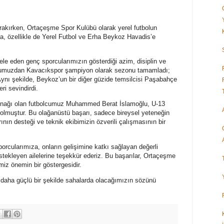
rakırken, Ortaçeşme Spor Kulübü olarak yerel futbolun
a, özellikle de Yerel Futbol ve Erha Beykoz Havadis’e
e eden genç sporcularımızın gösterdiği azim, disiplin ve
rubumuzdan Kavacıkspor şampiyon olarak sezonu tamamladı;
. Aynı şekilde, Beykoz’un bir diğer güzide temsilcisi Paşabahçe
ri sevindirdi.
ynağı olan futbolcumuz Muhammed Berat İslamoğlu, U-13
lı olmuştur. Bu olağanüstü başarı, sadece bireysel yeteneğin
nın desteği ve teknik ekibimizin özverili çalışmasının bir
rcularımıza, onların gelişimine katkı sağlayan değerli
stekleyen ailelerine teşekkür ederiz. Bu başarılar, Ortaçeşme
miz önemin bir göstergesidir.
daha güçlü bir şekilde sahalarda olacağımızın sözünü