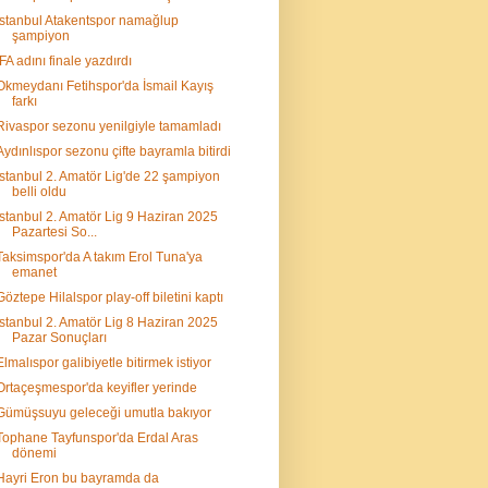
İstanbul Atakentspor namağlup
şampiyon
İFA adını finale yazdırdı
Okmeydanı Fetihspor'da İsmail Kayış
farkı
Rivaspor sezonu yenilgiyle tamamladı
Aydınlıspor sezonu çifte bayramla bitirdi
İstanbul 2. Amatör Lig'de 22 şampiyon
belli oldu
İstanbul 2. Amatör Lig 9 Haziran 2025
Pazartesi So...
Taksimspor'da A takım Erol Tuna'ya
emanet
Göztepe Hilalspor play-off biletini kaptı
İstanbul 2. Amatör Lig 8 Haziran 2025
Pazar Sonuçları
Elmalıspor galibiyetle bitirmek istiyor
Ortaçeşmespor'da keyifler yerinde
Gümüşsuyu geleceği umutla bakıyor
Tophane Tayfunspor'da Erdal Aras
dönemi
Hayri Eron bu bayramda da