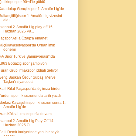
Çeliktepespor 90+4'te güldü
Karadolap Gençlikspor 1. Amatör Lig'de
Sultançiftliğispor 1. Amatör Lig vizesini
aldı
İstanbul 2. Amatör Lig play-off 15
Haziran 2025 Pa...
Taçspor Atilla Özalp'a emanet
Küçükayasofyaspor'da Orhan İmik
dönemi
İFA Spor Türkiye Şampiyonası'nda
1863 Boğaziçispor şampiyon
Turan Grup Irmakspor iddialı geliyor
Genç Başkan Özgür Subaşı Merve
Taşkın’ı ziyaret etti
Halil Rıfat Paşaspor'da üç imza birden
Yurdumspor ilk sezonunda tarih yazdı
Merkez Kayaşehirspor iki sezon sonra 1.
Amatör Lig'de
Aras Köksal Irmakspor'la devam
İstanbul 2. Amatör Lig Play-Off 14
Haziran 2025 Cu...
Celil Demir kariyerinde yeni bir sayfa