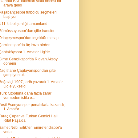
İstanbul BAL takımları statü öncesi bir
araya geldi
Paşabahçespor futbolcu seçmeleri
başlıyor
U11 futbol şenliği tamamlandı
Gümüşsuyuspor'dan çifte transfer
Ortaçeşmespor'dan teşekkür mesajı
Çamlıcaspor'da üç imza birden
Çantaköyspor 1. Amatör Lig'de
Girne Gençlikspor'da Rıdvan Aksoy
dönemi
Kağıthane Çağlayanspor’dan çifte
şampiyonluk
Boğaziçi 1907, tarih yazarak 1. Amatör
Lig’e yükseldi
'Türk futboluna daha fazla zarar
vermeden istifa e...
Yeşil Esenyurtspor penaltılarla kazandı,
1. Amatör...
Faraç Çapar ve Furkan Gemici Halil
Rıfat Paşa'da
Samet Nebi Erlik'ten Emirefendispor'a
veda