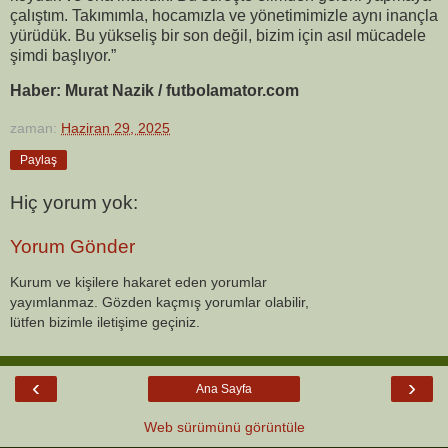
çalıştım. Takımımla, hocamızla ve yönetimimizle aynı inançla
yürüdük. Bu yükseliş bir son değil, bizim için asıl mücadele
şimdi başlıyor.”
Haber: Murat Nazik / futbolamator.com
zaman:
Haziran 29, 2025
Paylaş
Hiç yorum yok:
Yorum Gönder
Kurum ve kişilere hakaret eden yorumlar
yayımlanmaz. Gözden kaçmış yorumlar olabilir,
lütfen bizimle iletişime geçiniz.
‹
›
Ana Sayfa
Web sürümünü görüntüle