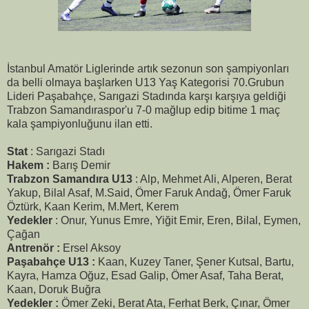
İstanbul Amatör Liglerinde artık sezonun son şampiyonları
da belli olmaya başlarken U13 Yaş Kategorisi 70.Grubun
Lideri Paşabahçe, Sarıgazi Stadında karşı karşıya geldiği
Trabzon Samandıraspor'u 7-0 mağlup edip bitime 1 maç
kala şampiyonluğunu ilan etti.
Stat
: Sarıgazi Stadı
Hakem :
Barış Demir
Trabzon Samandıra U13
: Alp, Mehmet Ali, Alperen, Berat
Yakup, Bilal Asaf, M.Said, Ömer Faruk Andağ, Ömer Faruk
Öztürk, Kaan Kerim, M.Mert, Kerem
Yedekler
: Onur, Yunus Emre, Yiğit Emir, Eren, Bilal, Eymen,
Çağan
Antrenör :
Ersel Aksoy
Paşabahçe U13 :
Kaan, Kuzey Taner, Şener Kutsal, Bartu,
Kayra, Hamza Oğuz, Esad Galip, Ömer Asaf, Taha Berat,
Kaan, Doruk Buğra
Yedekler :
Ömer Zeki, Berat Ata, Ferhat Berk, Çınar, Ömer