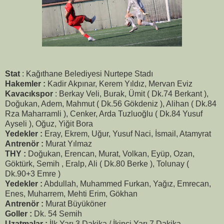
Stat
: Kağıthane Belediyesi Nurtepe Stadı
Hakemler :
Kadir Akpınar, Kerem Yıldız, Mervan Eviz
Kavacıkspor
: Berkay Veli, Burak, Ümit ( Dk.74 Berkant ),
Doğukan, Adem, Mahmut ( Dk.56 Gökdeniz ), Alihan ( Dk.84
Rza Maharramli ), Cenker, Arda Tuzluoğlu ( Dk.84 Yusuf
Ayseli ), Oğuz, Yiğit Bora
Yedekler :
Eray, Ekrem, Uğur, Yusuf Naci, İsmail, Atamyrat
Antrenör :
Murat Yılmaz
THY :
Doğukan, Erencan, Murat, Volkan, Eyüp, Ozan,
Göktürk, Semih , Eralp, Ali ( Dk.80 Berke ), Tolunay (
Dk.90+3 Emre )
Yedekler :
Abdullah, Muhammed Furkan, Yağız, Emrecan,
Enes, Muharrem, Mehti Erim, Gökhan
Antrenör :
Murat Büyüköner
Goller :
Dk. 54 Semih
Uzatmalar :
İlk Yarı 3 Dakika / İkinci Yarı 7 Dakika