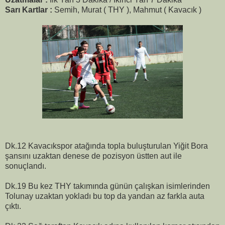
Sarı Kartlar :
Semih, Murat ( THY ), Mahmut ( Kavacık )
Dk.12 Kavacıkspor atağında topla buluşturulan Yiğit Bora
şansını uzaktan denese de pozisyon üstten aut ile
sonuçlandı.
Dk.19 Bu kez THY takımında günün çalışkan isimlerinden
Tolunay uzaktan yokladı bu top da yandan az farkla auta
çıktı.