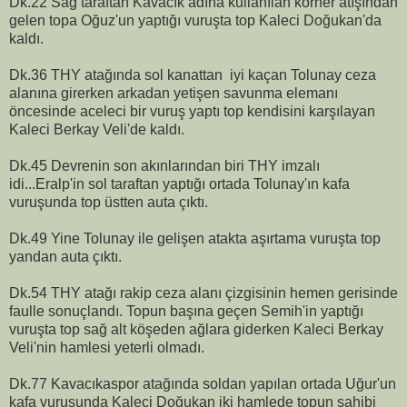
Dk.22 Sağ taraftan Kavacık adına kullanılan korner atışından
gelen topa Oğuz'un yaptığı vuruşta top Kaleci Doğukan'da
kaldı.
Dk.36 THY atağında sol kanattan iyi kaçan Tolunay ceza
alanına girerken arkadan yetişen savunma elemanı
öncesinde aceleci bir vuruş yaptı top kendisini karşılayan
Kaleci Berkay Veli'de kaldı.
Dk.45 Devrenin son akınlarından biri THY imzalı
idi...Eralp'in sol taraftan yaptığı ortada Tolunay'ın kafa
vuruşunda top üstten auta çıktı.
Dk.49 Yine Tolunay ile gelişen atakta aşırtama vuruşta top
yandan auta çıktı.
Dk.54 THY atağı rakip ceza alanı çizgisinin hemen gerisinde
faulle sonuçlandı. Topun başına geçen Semih'in yaptığı
vuruşta top sağ alt köşeden ağlara giderken Kaleci Berkay
Veli'nin hamlesi yeterli olmadı.
Dk.77 Kavacıkaspor atağında soldan yapılan ortada Uğur'un
kafa vuruşunda Kaleci Doğukan iki hamlede topun sahibi