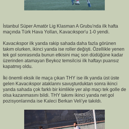
İstanbul Süper Amatör Lig Klasman A Grubu'nda ilk hafta
maçında Türk Hava Yolları, Kavacıkspor'u 1-0 yendi.
Kavacıkspor ilk yarıda rakip sahada daha fazla görünen
takım olurken, ikinci yarıda ise roller değişti. Özellikle yenen
tek gol sonrasında bunun etkisini maç son düdüğüne kadar
üzerinden atamayan Beykoz temsilcisi ilk haftayı puansız
kapatmış oldu.
İki önemli eksik ile maça çıkan THY ise ilk yarıda üst üste
gelen Kavacıkspor ataklarını savuşturduktan sonra ikinci
yarıda sahada çok farklı bir kimlikle yer alıp maçı tek golle de
olsa kazanmasını bildi. THY takımı ikinci yarıda net gol
pozisyonlarında ise Kaleci Berkan Veli'ye takıldı.