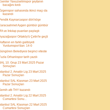
Esenler Yavuzselimspor şeytanın
bacağını kırdı
Özgenspor sahasında ikinci maçı da
kazandı
Pendik Kaynarcaspor dört köşe
Karacaahmet Aygen gümbür gümbür
İFA ve İnkılap puanları paylaştı
Ayazağaspor Ortaköy'ü Çetin'le geçti
Haftanın en farklı galibiyeti
Yurdumspor'dan: 14-0
Güngören Belediyesi beşinci viteste
Tuzla Orhanlıspor tarih yazdı
BAL 10. Grup 23 Mart 2025 Pazar
Sonuçları
İstanbul 2. Amatör Lig 23 Mart 2025
Pazar Sonuçları
İstanbul SAL Klasman 23 Mart 2025
Pazar Sonuçları
Semih attı THY kazandı
İstanbul 2. Amatör Lig 22 Mart 2025
Cumartesi Sonu...
İstanbul SAL Klasman 22 Mart 2025
Cumartesi Sonuçları