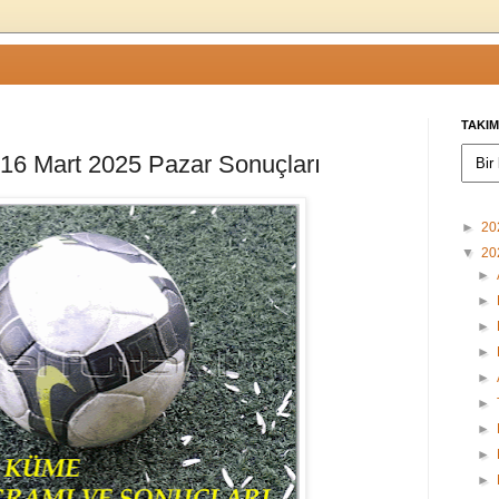
TAKIM
g 16 Mart 2025 Pazar Sonuçları
►
20
▼
20
►
►
►
►
►
►
►
►
►