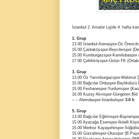
İstanbul 2. Amatör Lig'de 4. hafta ka
1. Grup
13.00 İstanbul Arenaspor-Öz Örencik
15.00 Çantaköyspor-Beycilerspor (D
15.00 Kumburgazspor-Kamilobaspor (
17.00 Çeltikköyspor-Üstün FK (Orta
3. Grup
13.00 Öz Yarımburgazspor-Mahmut Ş
15.00 Bağcılar Orduspor-Beylikdüzü
15.00 Feshanespor-Yurdumspor (Kar
16.00 Kuzey Akınspor-Güngören Bld 
--.-- Alemdaspor-İstanbulspor
3-0 h
5. Grup
13.00 Bağcılar Eğitimspor-Bayramp
15.00 Ayazağa Esenspor-İkitelli Köy
15.00 Merkez Kayaşehirspor-Söğütlü
15.00 Gürzaferspor-Ulusspor (B.Paş
16.30 Fişekspor-Arnavutköyspor (İ