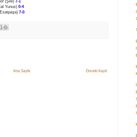
or (Şile)
7-1
tal Yunus)
0-4
 (Esatpaşa)
7-0
Ana Sayfa
Önceki Kayıt