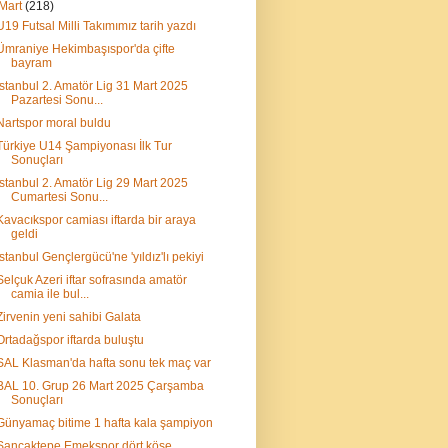
Mart
(218)
U19 Futsal Milli Takımımız tarih yazdı
Ümraniye Hekimbaşıspor'da çifte
bayram
İstanbul 2. Amatör Lig 31 Mart 2025
Pazartesi Sonu...
Nartspor moral buldu
Türkiye U14 Şampiyonası İlk Tur
Sonuçları
İstanbul 2. Amatör Lig 29 Mart 2025
Cumartesi Sonu...
Kavacıkspor camiası iftarda bir araya
geldi
İstanbul Gençlergücü'ne 'yıldız'lı pekiyi
Selçuk Azeri iftar sofrasında amatör
camia ile bul...
Zirvenin yeni sahibi Galata
Ortadağspor iftarda buluştu
SAL Klasman'da hafta sonu tek maç var
BAL 10. Grup 26 Mart 2025 Çarşamba
Sonuçları
Günyamaç bitime 1 hafta kala şampiyon
Sancaktepe Emekspor dört köşe