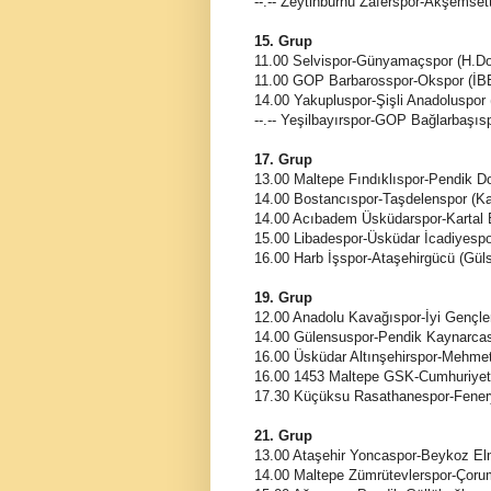
--.-- Zeytinburnu Zaferspor-Akşemset
15. Grup
11.00 Selvispor-Günyamaçspor (H.D
11.00 GOP Barbarosspor-Okspor (İ
14.00 Yakupluspor-Şişli Anadoluspor
--.-- Yeşilbayırspor-GOP Bağlarbaşıs
17. Grup
13.00 Maltepe Fındıklıspor-Pendik 
14.00 Bostancıspor-Taşdelenspor (Kar
14.00 Acıbadem Üsküdarspor-Kartal E
15.00 Libadespor-Üsküdar İcadiyesp
16.00 Harb İşspor-Ataşehirgücü (Gü
19. Grup
12.00 Anadolu Kavağıspor-İyi Gençl
14.00 Gülensuspor-Pendik Kaynarca
16.00 Üsküdar Altınşehirspor-Mehmet
16.00 1453 Maltepe GSK-Cumhuriyet 
17.30 Küçüksu Rasathanespor-Fenery
21. Grup
13.00 Ataşehir Yoncaspor-Beykoz El
14.00 Maltepe Zümrütevlerspor-Çor