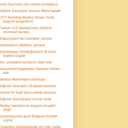
Emre Sarıcı'nın yeni adresi Kartalgücü
Göktürk Sarayspor sezonu iftarla kapattı
1877 Alemdağ-Beykoz İdman Yurdu
maçının programı b...
Türkiye U18 Şampiyonası İstanbul
elemeleri kuralar...
Boğaziçispor'da hazırlıklar sürüyor
Galataspor'a Maltepe çelmesi
Bayrampaşa Yenidoğanspor ilk puan
kaybını yaşadı
BAL umutlarını sürdüren Vefa oldu
Karacahmet Aygenspor klasman biletini
aldı
İstanbul Atakentspor dört köşe
Bağcılar Orduspor 10 kişiyle kazandı
Selami Ali Yeşil Saha evinde kazandı
Bağcılar Güneşlispor zirveyi sevdi
'Beykoz takımlarının başarısı tesadüf
değil'
Kavacıkspor'un gözü Bölgesel Amatör
Lig'de
Elmalıspor deplasmanda gol oldu yağdı