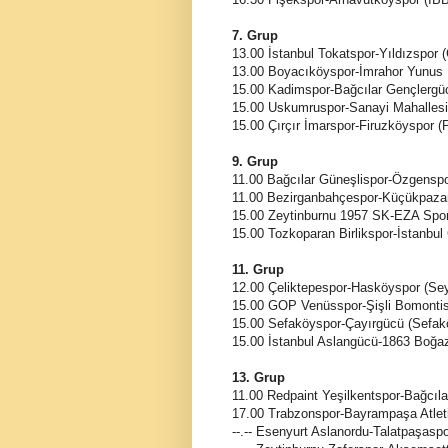
7. Grup
13.00 İstanbul Tokatspor-Yıldızspor 
13.00 Boyacıköyspor-İmrahor Yunus 
15.00 Kadimspor-Bağcılar Gençlergü
15.00 Uskumruspor-Sanayi Mahallesi
15.00 Çırçır İmarspor-Firuzköyspor (
9. Grup
11.00 Bağcılar Güneşlispor-Özgens
11.00 Bezirganbahçespor-Küçükpaza
15.00 Zeytinburnu 1957 SK-EZA Spo
15.00 Tozkoparan Birlikspor-İstanbu
11. Grup
12.00 Çeliktepespor-Hasköyspor (Se
15.00 GOP Venüsspor-Şişli Bomonti
15.00 Sefaköyspor-Çayırgücü (Sefak
15.00 İstanbul Aslangücü-1863 Boğaz
13. Grup
11.00 Redpaint Yeşilkentspor-Bağcılar
17.00 Trabzonspor-Bayrampaşa Atlet
--.-- Esenyurt Aslanordu-Talatpaşasp