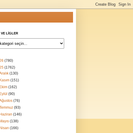
 VE LİGLER
26
(780)
25
(1762)
Aralık
(130)
Kasım
(151)
Ekim
(162)
Eylül
(90)
Ağustos
(76)
Temmuz
(93)
Haziran
(146)
Mayıs
(138)
Nisan
(166)