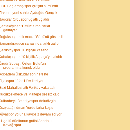
GOP Bağlarbaşıspor çıkışını sürdürdü
Zirvenin yeni sahibi Aydoğdu Gençlik
Bağcılar Orduspor üç attı üç aldı
Çantaköy'den 'Üstün' futbol farklı
galibiyet
Soğuksuspor ilk maçta 'Gücü'nü gösterdi
Samandıragücü sahasında farklı galip
Çeltikköyspor 10 kişiyle kazandı
Kabakçaspor, 10 kişilik Alipaşa'ya takıldı
Özgür Subaşı, Özlem Bulut'un
programına konuk oldu
Acıbadem Üsküdar son nefeste
Fişekspor 11'er 11'er ilerliyor
Gazi Mahallesi attı Feriköy yakaladı
Küçükçekmece ve Maltepe sessiz kaldı
Sultanbeyli Belediyespor doludizgin
Kozyatağı İdman Yurdu farka koştu
Ağvaspor yoluna kayıpsız devam ediyor
11 gollü düellonun galibi Anadolu
Kavağıspor