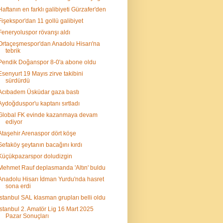
Haftanın en farklı galibiyeti Gürzafer'den
Fişekspor'dan 11 gollü galibiyet
Feneryoluspor rövanşı aldı
Ortaçeşmespor'dan Anadolu Hisarı'na
tebrik
Pendik Doğanspor 8-0'a abone oldu
Esenyurt 19 Mayıs zirve takibini
sürdürdü
Acıbadem Üsküdar gaza bastı
Aydoğduspor'u kaptanı sırtladı
Global FK evinde kazanmaya devam
ediyor
Ataşehir Arenaspor dört köşe
Sefaköy şeytanın bacağını kırdı
Küçükpazarspor doludizgin
Mehmet Rauf deplasmanda 'Altın' buldu
Anadolu Hisarı İdman Yurdu'nda hasret
sona erdi
İstanbul SAL klasman grupları belli oldu
İstanbul 2. Amatör Lig 16 Mart 2025
Pazar Sonuçları