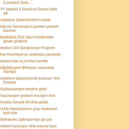
Cumartesi Sonu...
TFF İstanbul İl Temsilcisi Özmen istifa
etti
Kartalspor Samet Demir'le turladı
Bağcılar Gençlergücü geriden gelerek
kazandı
Beylikdüzü 2011 Spor Kulübü'nden
gövde gösterisi
İstanbul U18 Şampiyonası Programı
Riva Kirazlıtepe'ye uzatmada yakalandı
Nartspor'dan üç bomba transfer
Söğütlüçeşme Birlikspor sahasında
'Gür'ledi
Kartalların kapışmasında kazanan Yeni
Özkartal
Küçükpazarspor kendine geldi
Topçularspor şeytanın bacağını kırdı
Erenköy Gençlik 90+8'de güldü
U14'te İstanbulluların grup merkezleri
belli oldu
Zeytinburnu Zaferspor'dan gol şov
Göktürk Sarayspor Vefa maçına hazır