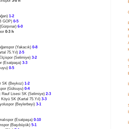
tinspor
3-0 h
oğan)
1-2
BB GOP)
0-5
 (Gürpınar)
6-0
por
0-3 h
Doğanspor (Yakacık)
0-8
tal 75.Yıl)
2-5
lçispor (Selimiye)
3-2
or (Esatpaşa)
3-3
lsuyu)
0-5
er SK (Beykoz)
1-2
spor (Gülsuyu)
0-4
 Rauf Lisesi SK (Selimiye)
2-3
Köyü SK (Kartal 75.Yıl)
3-3
oluspor (Beylerbeyi)
3-1
malıspor (Esatpaşa)
0-10
umspor (Başıbüyük)
5-1