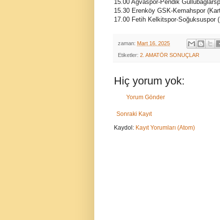
15.00 Ağvaspor-Pendik Güllübağlarsp
15.30 Erenköy GSK-Kemahspor (Kar
17.00 Fetih Kelkitspor-Soğuksuspor
zaman:
Mart 16, 2025
Etiketler:
2. AMATÖR SONUÇLAR
Hiç yorum yok:
Yorum Gönder
Sonraki Kayıt
Kaydol:
Kayıt Yorumları (Atom)