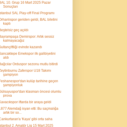
BAL 10. Grup 16 Mart 2025 Pazar
Sonuçları
İstanbul SAL Play-off Final Programı
Orhanlıspor geriden geldi, BAL biletini
kaptı
Beştelsiz geç açıldı
Bayrampaşa Demirspor: Artık sessiz
kalmayacağız
Sultançiftliği evinde kazandı
Sancaktepe Emekspor ilk galibiyetini
aldı
Bağcılar Orduspor sezonu mutlu bitirdi
Zeytinburnu Zaferspor U18 Takımı
şampiyon
Feshanespor'dan kulüp tarihine geçen
şampiyonluk
Gülsuyuspor'dan klasman öncesi olumlu
prova
Kavacıkspor iftarda bir araya geldi
1877 Alemdağ isyan etti: Bu saçmalığa
artık bir so...
Cankurtaran'a 'Kaya' gibi orta saha
İstanbul 2. Amatör Lig 15 Mart 2025