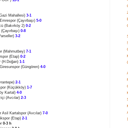
(Gazi Mahallesi)
3-1
Emrespor (Çayırbaşı)
5-0
cü (Bakırköy 2)
0-2
 (Çayırbaşı)
0-8
Parseller)
3-2
por (Mahmutbey)
7-1
rspor (Etap)
0-2
r (H.Doğan)
1-1
l Giresunspor (Güngören)
4-0
yrantepe)
2-1
spor (Küçükköy)
1-7
öy Kartal)
4-0
içi (Avcılar)
2-3
 Asil Kartalspor (Avcılar)
7-0
ikspor (Etap)
2-1
or
0-3 h