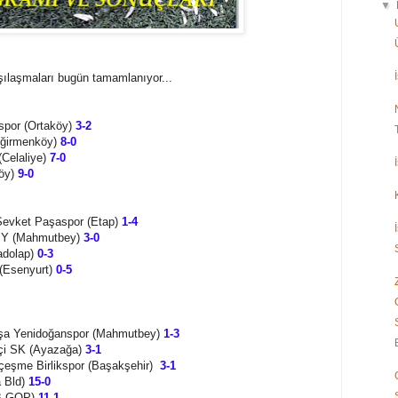
▼
rşılaşmaları bugün tamamlanıyor...
spor (Ortaköy)
3-2
eğirmenköy)
8-0
Celaliye)
7-0
köy)
9-0
evket Paşaspor (Etap)
1-4
 İY (Mahmutbey)
3-0
adolap)
0-3
(Esenyurt)
0-5
aşa Yenidoğanspor (Mahmutbey)
1-3
içi SK (Ayazağa)
3-1
çeşme Birlikspor (Başakşehir)
3-1
a Bld)
15-0
BB GOP)
11-1