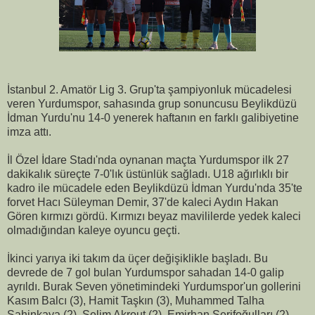
İstanbul 2. Amatör Lig 3. Grup'ta şampiyonluk mücadelesi
veren Yurdumspor, sahasında grup sonuncusu Beylikdüzü
İdman Yurdu'nu 14-0 yenerek haftanın en farklı galibiyetine
imza attı.
İl Özel İdare Stadı'nda oynanan maçta Yurdumspor ilk 27
dakikalık süreçte 7-0'lık üstünlük sağladı. U18 ağırlıklı bir
kadro ile mücadele eden Beylikdüzü İdman Yurdu'nda 35'te
forvet Hacı Süleyman Demir, 37'de kaleci Aydın Hakan
Gören kırmızı gördü. Kırmızı beyaz mavililerde yedek kaleci
olmadığından kaleye oyuncu geçti.
İkinci yarıya iki takım da üçer değişiklikle başladı. Bu
devrede de 7 gol bulan Yurdumspor sahadan 14-0 galip
ayrıldı. Burak Seven yönetimindeki Yurdumspor'un gollerini
Kasım Balcı (3), Hamit Taşkın (3), Muhammed Talha
Şahinkaya (2), Selim Akrout (2), Emirhan Şerifoğulları (2),