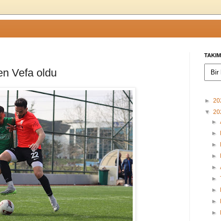
TAKIM
en Vefa oldu
►
20
▼
20
►
►
►
►
►
►
►
►
►