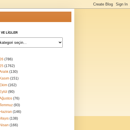
 VE LİGLER
26
(786)
25
(1762)
Aralık
(130)
Kasım
(151)
Ekim
(162)
Eylül
(90)
Ağustos
(76)
Temmuz
(93)
Haziran
(146)
Mayıs
(138)
Nisan
(166)