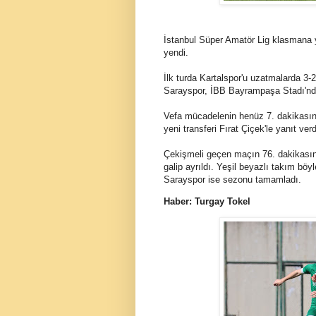
İstanbul Süper Amatör Lig klasmana 
yendi.
İlk turda Kartalspor'u uzatmalarda 3-
Sarayspor, İBB Bayrampaşa Stadı'nda
Vefa mücadelenin henüz 7. dakikası
yeni transferi Fırat Çiçek'le yanıt verdi
Çekişmeli geçen maçın 76. dakikasınd
galip ayrıldı. Yeşil beyazlı takım 
Sarayspor ise sezonu tamamladı.
Haber: Turgay Tokel