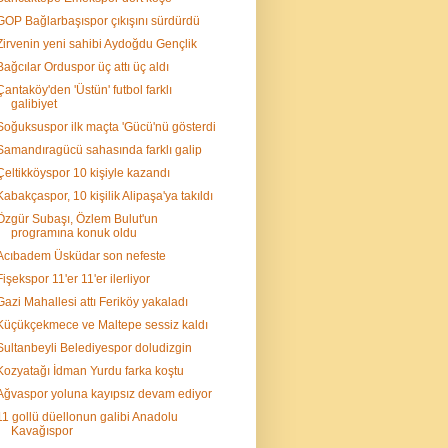
GOP Bağlarbaşıspor çıkışını sürdürdü
Zirvenin yeni sahibi Aydoğdu Gençlik
Bağcılar Orduspor üç attı üç aldı
Çantaköy'den 'Üstün' futbol farklı
galibiyet
Soğuksuspor ilk maçta 'Gücü'nü gösterdi
Samandıragücü sahasında farklı galip
Çeltikköyspor 10 kişiyle kazandı
Kabakçaspor, 10 kişilik Alipaşa'ya takıldı
Özgür Subaşı, Özlem Bulut'un
programına konuk oldu
Acıbadem Üsküdar son nefeste
Fişekspor 11'er 11'er ilerliyor
Gazi Mahallesi attı Feriköy yakaladı
Küçükçekmece ve Maltepe sessiz kaldı
Sultanbeyli Belediyespor doludizgin
Kozyatağı İdman Yurdu farka koştu
Ağvaspor yoluna kayıpsız devam ediyor
11 gollü düellonun galibi Anadolu
Kavağıspor