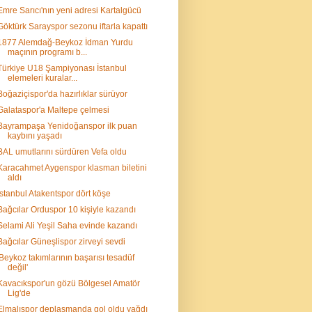
Emre Sarıcı'nın yeni adresi Kartalgücü
Göktürk Sarayspor sezonu iftarla kapattı
1877 Alemdağ-Beykoz İdman Yurdu
maçının programı b...
Türkiye U18 Şampiyonası İstanbul
elemeleri kuralar...
Boğaziçispor'da hazırlıklar sürüyor
Galataspor'a Maltepe çelmesi
Bayrampaşa Yenidoğanspor ilk puan
kaybını yaşadı
BAL umutlarını sürdüren Vefa oldu
Karacahmet Aygenspor klasman biletini
aldı
İstanbul Atakentspor dört köşe
Bağcılar Orduspor 10 kişiyle kazandı
Selami Ali Yeşil Saha evinde kazandı
Bağcılar Güneşlispor zirveyi sevdi
'Beykoz takımlarının başarısı tesadüf
değil'
Kavacıkspor'un gözü Bölgesel Amatör
Lig'de
Elmalıspor deplasmanda gol oldu yağdı