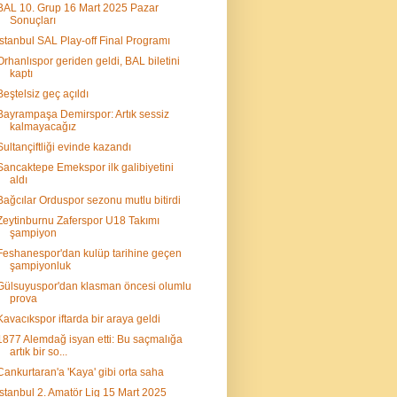
BAL 10. Grup 16 Mart 2025 Pazar
Sonuçları
İstanbul SAL Play-off Final Programı
Orhanlıspor geriden geldi, BAL biletini
kaptı
Beştelsiz geç açıldı
Bayrampaşa Demirspor: Artık sessiz
kalmayacağız
Sultançiftliği evinde kazandı
Sancaktepe Emekspor ilk galibiyetini
aldı
Bağcılar Orduspor sezonu mutlu bitirdi
Zeytinburnu Zaferspor U18 Takımı
şampiyon
Feshanespor'dan kulüp tarihine geçen
şampiyonluk
Gülsuyuspor'dan klasman öncesi olumlu
prova
Kavacıkspor iftarda bir araya geldi
1877 Alemdağ isyan etti: Bu saçmalığa
artık bir so...
Cankurtaran'a 'Kaya' gibi orta saha
İstanbul 2. Amatör Lig 15 Mart 2025