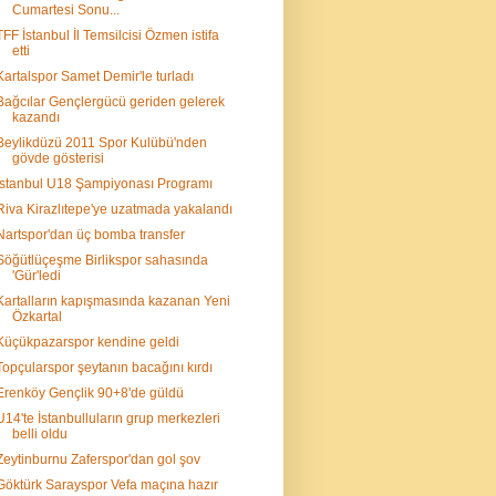
Cumartesi Sonu...
TFF İstanbul İl Temsilcisi Özmen istifa
etti
Kartalspor Samet Demir'le turladı
Bağcılar Gençlergücü geriden gelerek
kazandı
Beylikdüzü 2011 Spor Kulübü'nden
gövde gösterisi
İstanbul U18 Şampiyonası Programı
Riva Kirazlıtepe'ye uzatmada yakalandı
Nartspor'dan üç bomba transfer
Söğütlüçeşme Birlikspor sahasında
'Gür'ledi
Kartalların kapışmasında kazanan Yeni
Özkartal
Küçükpazarspor kendine geldi
Topçularspor şeytanın bacağını kırdı
Erenköy Gençlik 90+8'de güldü
U14'te İstanbulluların grup merkezleri
belli oldu
Zeytinburnu Zaferspor'dan gol şov
Göktürk Sarayspor Vefa maçına hazır