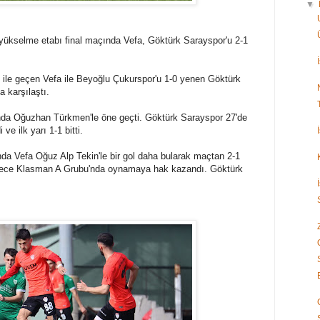
▼
yükselme etabı final maçında Vefa, Göktürk Sarayspor'u 2-1
2 ile geçen Vefa ile Beyoğlu Çukurspor'u 1-0 yenen Göktürk
 karşılaştı.
nda Oğuzhan Türkmen'le öne geçti. Göktürk Sarayspor 27'de
 ve ilk yarı 1-1 bitti.
a Vefa Oğuz Alp Tekin'le bir gol daha bularak maçtan 2-1
böylece Klasman A Grubu'nda oynamaya hak kazandı. Göktürk