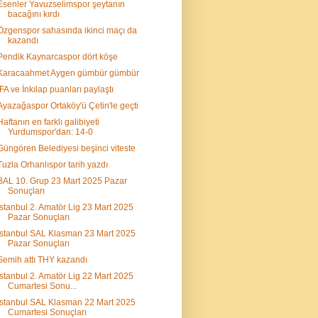
Esenler Yavuzselimspor şeytanın
bacağını kırdı
Özgenspor sahasında ikinci maçı da
kazandı
Pendik Kaynarcaspor dört köşe
Karacaahmet Aygen gümbür gümbür
İFA ve İnkılap puanları paylaştı
Ayazağaspor Ortaköy'ü Çetin'le geçti
Haftanın en farklı galibiyeti
Yurdumspor'dan: 14-0
Güngören Belediyesi beşinci viteste
Tuzla Orhanlıspor tarih yazdı
BAL 10. Grup 23 Mart 2025 Pazar
Sonuçları
İstanbul 2. Amatör Lig 23 Mart 2025
Pazar Sonuçları
İstanbul SAL Klasman 23 Mart 2025
Pazar Sonuçları
Semih attı THY kazandı
İstanbul 2. Amatör Lig 22 Mart 2025
Cumartesi Sonu...
İstanbul SAL Klasman 22 Mart 2025
Cumartesi Sonuçları