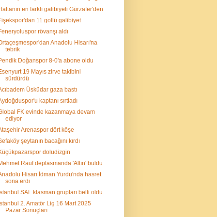
Haftanın en farklı galibiyeti Gürzafer'den
Fişekspor'dan 11 gollü galibiyet
Feneryoluspor rövanşı aldı
Ortaçeşmespor'dan Anadolu Hisarı'na
tebrik
Pendik Doğanspor 8-0'a abone oldu
Esenyurt 19 Mayıs zirve takibini
sürdürdü
Acıbadem Üsküdar gaza bastı
Aydoğduspor'u kaptanı sırtladı
Global FK evinde kazanmaya devam
ediyor
Ataşehir Arenaspor dört köşe
Sefaköy şeytanın bacağını kırdı
Küçükpazarspor doludizgin
Mehmet Rauf deplasmanda 'Altın' buldu
Anadolu Hisarı İdman Yurdu'nda hasret
sona erdi
İstanbul SAL klasman grupları belli oldu
İstanbul 2. Amatör Lig 16 Mart 2025
Pazar Sonuçları