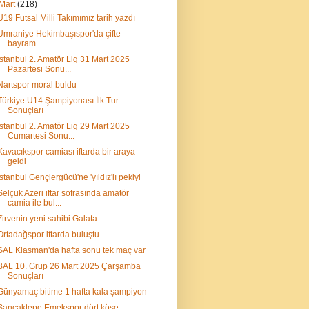
Mart
(218)
U19 Futsal Milli Takımımız tarih yazdı
Ümraniye Hekimbaşıspor'da çifte
bayram
İstanbul 2. Amatör Lig 31 Mart 2025
Pazartesi Sonu...
Nartspor moral buldu
Türkiye U14 Şampiyonası İlk Tur
Sonuçları
İstanbul 2. Amatör Lig 29 Mart 2025
Cumartesi Sonu...
Kavacıkspor camiası iftarda bir araya
geldi
İstanbul Gençlergücü'ne 'yıldız'lı pekiyi
Selçuk Azeri iftar sofrasında amatör
camia ile bul...
Zirvenin yeni sahibi Galata
Ortadağspor iftarda buluştu
SAL Klasman'da hafta sonu tek maç var
BAL 10. Grup 26 Mart 2025 Çarşamba
Sonuçları
Günyamaç bitime 1 hafta kala şampiyon
Sancaktepe Emekspor dört köşe