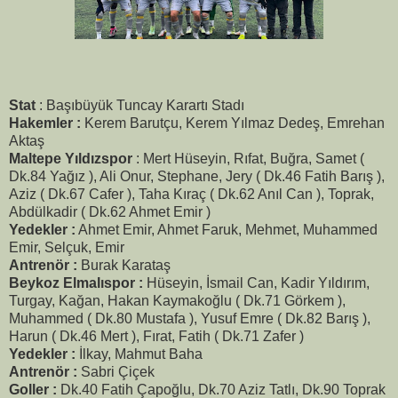
Stat
: Başıbüyük Tuncay Karartı Stadı
Hakemler :
Kerem Barutçu, Kerem Yılmaz Dedeş, Emrehan
Aktaş
Maltepe Yıldızspor
: Mert Hüseyin, Rıfat, Buğra, Samet (
Dk.84 Yağız ), Ali Onur, Stephane, Jery ( Dk.46 Fatih Barış ),
Aziz ( Dk.67 Cafer ), Taha Kıraç ( Dk.62 Anıl Can ), Toprak,
Abdülkadir ( Dk.62 Ahmet Emir )
Yedekler :
Ahmet Emir, Ahmet Faruk, Mehmet, Muhammed
Emir, Selçuk, Emir
Antrenör :
Burak Karataş
Beykoz Elmalıspor :
Hüseyin, İsmail Can, Kadir Yıldırım,
Turgay, Kağan, Hakan Kaymakoğlu ( Dk.71 Görkem ),
Muhammed ( Dk.80 Mustafa ), Yusuf Emre ( Dk.82 Barış ),
Harun ( Dk.46 Mert ), Fırat, Fatih ( Dk.71 Zafer )
Yedekler :
İlkay, Mahmut Baha
Antrenör :
Sabri Çiçek
Goller :
Dk.40 Fatih Çapoğlu, Dk.70 Aziz Tatlı, Dk.90 Toprak