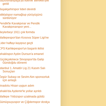
Gaziosmanpaşa'ya liderlik 'Bereket'iyle
geldi
Başakşehirspor lideri devirdi
İstiklalspor namağlup yürüyüşünü
sürdürüyor
Pendik'te Kavakpınar ve Pendik
Kavakpınarspor yeni...
Beylerbeyi 1911 çok formda
Maltepespor'dan Kosova Süper Ligi'ne
Lider haftayı kayıpsız geçti
CPS Karlıtepespor'un başarılı ikilisi
İshaklıspor Aydın Dursun'a emanet
Küçükçekmece Sinopspor'da Galip
Gündoğdu dönemi
İstanbul 1. Amatör Lig 21 Kasım Salı
Sonuçları
Özgür Subaşı ve Sevim Alın sponsorluk
için anlaştı
Anadolu Hisarı uygun adım
İshaklı'da Aydemir'le yollar ayrıldı
Maltepe Yıldızspor uzatmada güldü
Gümüşsuyuspor ve Çiğdemspor dostça