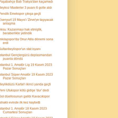
Paşabahçe Batı Trakya'dan kaçamadı
Beykoz Masterler 3 puanı 6 golle aldı
Pendik Emekspor çıkışa geçti
Esenyurt 19 Mayıs'ı 'Zirve'ye taşıyacak
anlaşma
Aksu: Kazanmayı hak etmiştik,
beraberlikle yetindik
İnkılapspor'da Onur Atila dönemi sona
erdi
Sultanbeylispor'un stat isyanı
İstanbul Gençlergücü deplasmandan
puanla döndü
İstanbul 1. Amatör Lig 19 Kasım 2023
Pazar Sonuçları
İstanbul Süper Amatör 19 Kasım 2023
Pazar Sonuçları
Beylikdüzü Kartal'ı ikinci yarıda geçti
Yeni Ufukspor kötü gidişe 'dur' dedi
Gol düellosunun galibi Kavacıkspor
İshaklı evinde ilk kez kaybetti
İstanbul 1. Amatör 18 Kasım 2023
Cumartesi Sonuçları