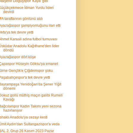
Ataşehir Doğuşspor 'Kaya' gibi
Küçükçekmece İdman Yurdu lideri
devirdi
İFA taraftarının gönlünü aldı
Ayazağaspor şampiyonluğunu ilan etti
Vefa'ya tek devre yetti
Ahmet Karaali adına futbol turnuvası
Üsküdar Anadolu Kağıthane'den lider
döndü
Ayazağaspor dört köşe
Çapaspor Hüseyin Göksu'ya emanet
Girne Gençlik'e Çiğdemspor şoku
Paşabahçespor'a tek devre yetti
Bayrampaşa Yenidoğan'da Şener Yiğit
dönemi
Dokuz gollü müthiş maçın galibi Rumeli
Kavağı
Bağcılarspor Kadın Takımı yeni sezona
hazırlanıyor
İshaklı Anadolu'ya cezayı kesti
Ümit Aydın'dan Sultangazispor'a veda
BAL 2. Grup 26 Kasım 2023 Pazar