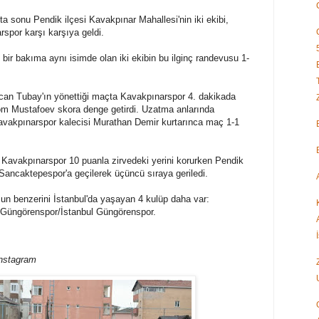
ta sonu Pendik ilçesi Kavakpınar Mahallesi'nin iki ekibi,
spor karşı karşıya geldi.
 bir bakıma aynı isimde olan iki ekibin bu ilginç randevusu 1-
an Tubay'ın yönettiği maçta Kavakpınarspor 4. dakikada
khom Mustafoev skora denge getirdi. Uzatma anlarında
avakpınarspor kalecisi Murathan Demir kurtarınca maç 1-1
ten Kavakpınarspor 10 puanla zirvedeki yerini korurken Pendik
ancaktepespor'a geçilerek üçüncü sıraya geriledi.
mun benzerini İstanbul'da yaşayan 4 kulüp daha var:
Güngörenspor/İstanbul Güngörenspor.
Instagram