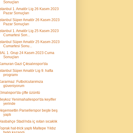
Sonuçları
İstanbul 1. Amatör Lig 26 Kasım 2023
Pazar Sonuçları
İstanbul Süper Amatör 26 Kasım 2023
Pazar Sonuçları
İstanbul 1. Amatör Lig 25 Kasım 2023
Cumartesi Son...
İstanbul Süper Amatör 25 Kasım 2023
Cumartesi Sonu...
BAL 1. Grup 24 Kasım 2023 Cuma
Sonuçları
Kamuran Gazi Çıksalınspor'da
İstanbul Süper Amatör Lig 9. hafta
programı
Kararmaz: Futbolcularımıza
güveniyorum
Elmalıspor'da çifte üzüntü
Beykoz Yenimahallespor'da keyifler
yerinde
Akşemsettin Parsellerspor beşte beş
yaptı
Hasbahçe Stadı'nda iç ısıtan sıcaklık
Toprak hat-trick yaptı Maltepe Yıldız
farklı kazandı