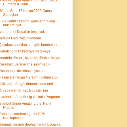
İstanbul Süper Amatör 18 Kasım 2023
Cumartesi Sonu...
BAL 1. Grup 17 Kasım 2023 Cuma
Sonuçları
CPS Karlıtepesporlu gençlerin bileği
bükülmüyor
Muhammet Koçak'ın boşu yok
Vefa'da Birol Yalçın dönemi
Çayırbaşıspor'dan son gün bombaları
Kartalspor'dan kadroya iki takviye
Anadolu Hisarı çıkışını sürdürmek istiyor
Karamaz: Beraberliğe şaşırmadık
Paşabahçe'de rehavet yasak
Hasan Demircan Mersin'in yolunu tuttu
Dikilitaş'ta Bingöl dönemi sona erdi
Zirvedeki kritik maç Boğaziçi'nin
İstanbul 1. Amatör Lig 4. Hafta Programı
İstanbul Süper Amatör Lig 8. Hafta
Programı
Zorlu mücadelenin galibi CPS
Karlıtepespor
Sağmalcılarspor deplasmanda 1 puanla