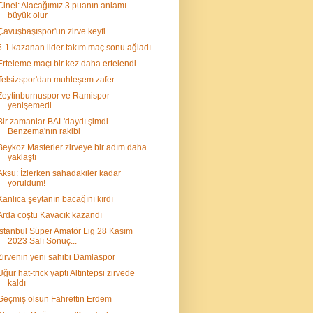
Cinel: Alacağımız 3 puanın anlamı
büyük olur
Çavuşbaşıspor'un zirve keyfi
5-1 kazanan lider takım maç sonu ağladı
Erteleme maçı bir kez daha ertelendi
Telsizspor'dan muhteşem zafer
Zeytinburnuspor ve Ramispor
yenişemedi
Bir zamanlar BAL'daydı şimdi
Benzema'nın rakibi
Beykoz Masterler zirveye bir adım daha
yaklaştı
Aksu: İzlerken sahadakiler kadar
yoruldum!
Kanlıca şeytanın bacağını kırdı
Arda coştu Kavacık kazandı
İstanbul Süper Amatör Lig 28 Kasım
2023 Salı Sonuç...
Zirvenin yeni sahibi Damlaspor
Uğur hat-trick yaptı Altıntepsi zirvede
kaldı
Geçmiş olsun Fahrettin Erdem