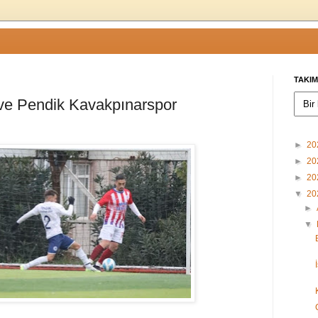
TAKIM
 ve Pendik Kavakpınarspor
►
20
►
20
►
20
▼
20
►
▼