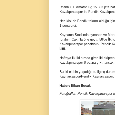
İstanbul 1. Amatör Lig 15. Grup'ta haf
Kavakpınarspor ile Pendik Kavakpınar
Her ikisi de Pendik takımı olduğu için
1 sona erdi.
Kaynarca Stadı'nda oynanan ve Mertc
İbrahim Çakır'la öne geçti. 58'de İl
Kavakpınarspor penaltısını Pendik K
bitti.
Haftaya ilk iki sırada giren iki ekip
Kavakpınarspor 8 puana çıktı ancak S
Bu iki ekibin yaşadığı bu ilginç duru
Kaynarcaspor/Pendik Kaynarcaspor; 
Haber: Efkan Bucak
Fotoğraflar: Pendik Kavakpınarspor 