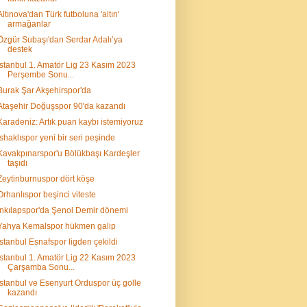
Altınova'dan Türk futboluna 'altın'
armağanlar
Özgür Subaşı'dan Serdar Adalı’ya
destek
İstanbul 1. Amatör Lig 23 Kasım 2023
Perşembe Sonu...
Burak Şar Akşehirspor'da
Ataşehir Doğuşspor 90'da kazandı
Karadeniz: Artık puan kaybı istemiyoruz
İshaklıspor yeni bir seri peşinde
Kavakpınarspor'u Bölükbaşı Kardeşler
taşıdı
Zeytinburnuspor dört köşe
Orhanlıspor beşinci viteste
İnkılapspor'da Şenol Demir dönemi
Yahya Kemalspor hükmen galip
İstanbul Esnafspor ligden çekildi
İstanbul 1. Amatör Lig 22 Kasım 2023
Çarşamba Sonu...
İstanbul ve Esenyurt Orduspor üç golle
kazandı