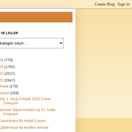
 VE LİGLER
26
(779)
25
(1762)
24
(2527)
23
(2647)
Aralık
(179)
Kasım
(259)
BAL 1. Grup 1 Aralık 2023 Cuma
Sonuçları
İstanbul Süper Amatör Lig 10. Hafta
Programı
Kavacıkspor'da hedef 3 puan
Çiğdemspor'da keyifler yerinde