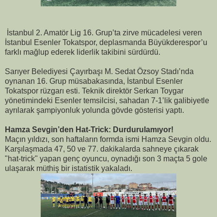
İstanbul 2. Amatör Lig 16. Grup’ta zirve mücadelesi veren
İstanbul Esenler Tokatspor, deplasmanda Büyükderespor’u
farklı mağlup ederek liderlik takibini sürdürdü.
Sarıyer Belediyesi Çayırbaşı M. Sedat Özsoy Stadı’nda
oynanan 16. Grup müsabakasında, İstanbul Esenler
Tokatspor rüzgarı esti. Teknik direktör Serkan Toygar
yönetimindeki Esenler temsilcisi, sahadan 7-1’lik galibiyetle
ayrılarak şampiyonluk yolunda gövde gösterisi yaptı.
Hamza Sevgin’den Hat-Trick: Durdurulamıyor!
Maçın yıldızı, son haftaların formda ismi Hamza Sevgin oldu.
Karşılaşmada 47, 50 ve 77. dakikalarda sahneye çıkarak
"hat-trick" yapan genç oyuncu, oynadığı son 3 maçta 5 gole
ulaşarak müthiş bir istatistik yakaladı.