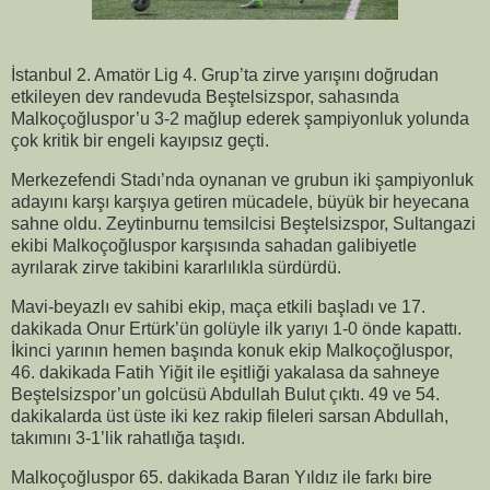
İstanbul 2. Amatör Lig 4. Grup’ta zirve yarışını doğrudan
etkileyen dev randevuda Beştelsizspor, sahasında
Malkoçoğluspor’u 3-2 mağlup ederek şampiyonluk yolunda
çok kritik bir engeli kayıpsız geçti.
Merkezefendi Stadı’nda oynanan ve grubun iki şampiyonluk
adayını karşı karşıya getiren mücadele, büyük bir heyecana
sahne oldu. Zeytinburnu temsilcisi Beştelsizspor, Sultangazi
ekibi Malkoçoğluspor karşısında sahadan galibiyetle
ayrılarak zirve takibini kararlılıkla sürdürdü.
Mavi-beyazlı ev sahibi ekip, maça etkili başladı ve 17.
dakikada Onur Ertürk’ün golüyle ilk yarıyı 1-0 önde kapattı.
İkinci yarının hemen başında konuk ekip Malkoçoğluspor,
46. dakikada Fatih Yiğit ile eşitliği yakalasa da sahneye
Beştelsizspor’un golcüsü Abdullah Bulut çıktı. 49 ve 54.
dakikalarda üst üste iki kez rakip fileleri sarsan Abdullah,
takımını 3-1’lik rahatlığa taşıdı.
Malkoçoğluspor 65. dakikada Baran Yıldız ile farkı bire