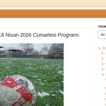
TAKIM
 18 Nisan 2026 Cumartesi Programı
▼
20
►
►
►
►
▼