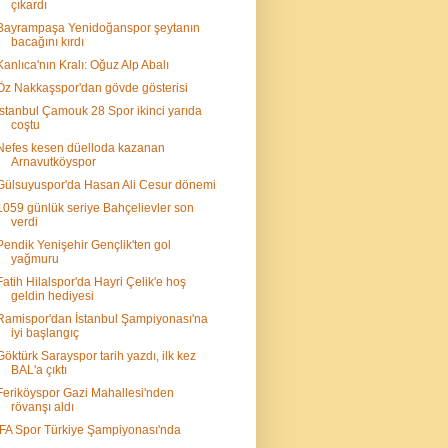
çıkardı
Bayrampaşa Yenidoğanspor şeytanın
bacağını kırdı
Kanlıca'nın Kralı: Oğuz Alp Abalı
Öz Nakkaşspor'dan gövde gösterisi
İstanbul Çamouk 28 Spor ikinci yarıda
coştu
Nefes kesen düelloda kazanan
Arnavutköyspor
Gülsuyuspor'da Hasan Ali Cesur dönemi
1059 günlük seriye Bahçelievler son
verdi
Pendik Yenişehir Gençlik'ten gol
yağmuru
Fatih Hilalspor'da Hayri Çelik'e hoş
geldin hediyesi
Ramispor'dan İstanbul Şampiyonası'na
iyi başlangıç
Göktürk Sarayspor tarih yazdı, ilk kez
BAL'a çıktı
Feriköyspor Gazi Mahallesi'nden
rövanşı aldı
İFA Spor Türkiye Şampiyonası'nda