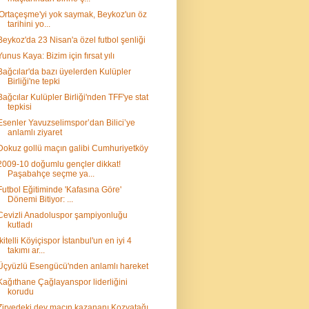
'Ortaçeşme'yi yok saymak, Beykoz'un öz
tarihini yo...
Beykoz'da 23 Nisan'a özel futbol şenliği
Yunus Kaya: Bizim için fırsat yılı
Bağcılar'da bazı üyelerden Kulüpler
Birliği'ne tepki
Bağcılar Kulüpler Birliği'nden TFF'ye stat
tepkisi
Esenler Yavuzselimspor’dan Bilici’ye
anlamlı ziyaret
Dokuz gollü maçın galibi Cumhuriyetköy
2009-10 doğumlu gençler dikkat!
Paşabahçe seçme ya...
Futbol Eğitiminde 'Kafasına Göre'
Dönemi Bitiyor: ...
Cevizli Anadoluspor şampiyonluğu
kutladı
İkitelli Köyiçispor İstanbul'un en iyi 4
takımı ar...
Üçyüzlü Esengücü'nden anlamlı hareket
Kağıthane Çağlayanspor liderliğini
korudu
Zirvedeki dev maçın kazananı Kozyatağı