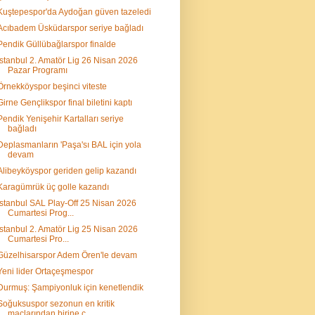
Kuştepespor'da Aydoğan güven tazeledi
Acıbadem Üsküdarspor seriye bağladı
Pendik Güllübağlarspor finalde
İstanbul 2. Amatör Lig 26 Nisan 2026
Pazar Programı
Örnekköyspor beşinci viteste
Girne Gençlikspor final biletini kaptı
Pendik Yenişehir Kartalları seriye
bağladı
Deplasmanların 'Paşa'sı BAL için yola
devam
Alibeyköyspor geriden gelip kazandı
Karagümrük üç golle kazandı
İstanbul SAL Play-Off 25 Nisan 2026
Cumartesi Prog...
İstanbul 2. Amatör Lig 25 Nisan 2026
Cumartesi Pro...
Güzelhisarspor Adem Ören'le devam
Yeni lider Ortaçeşmespor
Durmuş: Şampiyonluk için kenetlendik
Soğuksuspor sezonun en kritik
maçlarından birine ç...