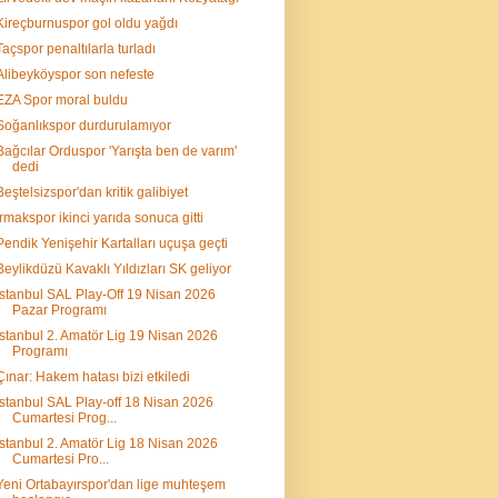
Kireçburnuspor gol oldu yağdı
Taçspor penaltılarla turladı
Alibeyköyspor son nefeste
EZA Spor moral buldu
Soğanlıkspor durdurulamıyor
Bağcılar Orduspor 'Yarışta ben de varım'
dedi
Beştelsizspor'dan kritik galibiyet
Irmakspor ikinci yarıda sonuca gitti
Pendik Yenişehir Kartalları uçuşa geçti
Beylikdüzü Kavaklı Yıldızları SK geliyor
İstanbul SAL Play-Off 19 Nisan 2026
Pazar Programı
İstanbul 2. Amatör Lig 19 Nisan 2026
Programı
Çınar: Hakem hatası bizi etkiledi
İstanbul SAL Play-off 18 Nisan 2026
Cumartesi Prog...
İstanbul 2. Amatör Lig 18 Nisan 2026
Cumartesi Pro...
Yeni Ortabayırspor'dan lige muhteşem