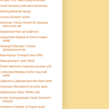
İFA Spor U19 Takımı play-off'a kaldı
Emrah Karadaş artık saha kenarında
Global galibiyetle tanıştı
Kosova Güçspor üçledi
Süleyman Yılmaz önemli bir başarıya
daha imza attı
Sarıgazispor'dan gol yağmuru
Subaşı'ndan Bakkal ve Eren'e başarı
dileği
Tepebağ Kültürspor Türkiye
Şampiyonası'nda
Bayrampaşa Tunaspor play-off'ta
Ortaçeşmespor 'yedi' bitirdi
'Örnek' takımların maçında kazanan yok
Cumhuriyet-Maltepe Kültür maçı tatil
edildi
Kağıthane Çağlayanspor'dan farklı tarife
Elmalıspor Mesudiye'yi iki golle geçti
Soğuksuspor daha 'Atletik' çıktı
Avcılar Gümüşpalaspor Ozan Demirel'e
emanet
Acıbadem Üsküdar 10 kişiyle puan