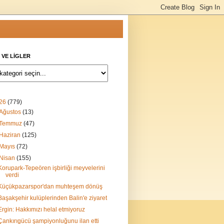
 VE LİGLER
26
(779)
Ağustos
(13)
Temmuz
(47)
Haziran
(125)
Mayıs
(72)
Nisan
(155)
Korupark-Tepeören işbirliği meyvelerini
verdi
Küçükpazarspor'dan muhteşem dönüş
Başakşehir kulüplerinden Balin'e ziyaret
Ergin: Hakkımızı helal etmiyoruz
Çankırıgücü şampiyonluğunu ilan etti