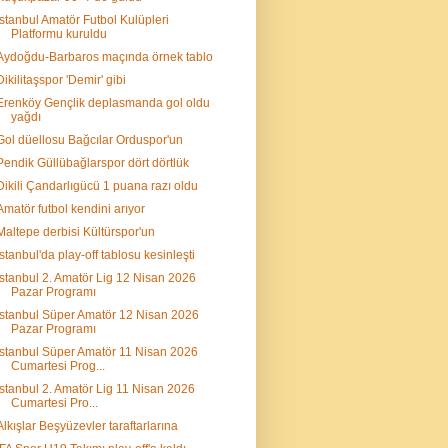
İstanbul Amatör Futbol Kulüpleri
Platformu kuruldu
Aydoğdu-Barbaros maçında örnek tablo
Dikilitaşspor 'Demir' gibi
Erenköy Gençlik deplasmanda gol oldu
yağdı
Gol düellosu Bağcılar Orduspor'un
Pendik Güllübağlarspor dört dörtlük
Dikili Çandarlıgücü 1 puana razı oldu
Amatör futbol kendini arıyor
Maltepe derbisi Kültürspor'un
İstanbul'da play-off tablosu kesinleşti
İstanbul 2. Amatör Lig 12 Nisan 2026
Pazar Programı
İstanbul Süper Amatör 12 Nisan 2026
Pazar Programı
İstanbul Süper Amatör 11 Nisan 2026
Cumartesi Prog...
İstanbul 2. Amatör Lig 11 Nisan 2026
Cumartesi Pro...
Alkışlar Beşyüzevler taraftarlarına