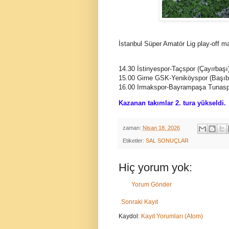
İstanbul Süper Amatör Lig play-off 
14.30 İstinyespor-Taçspor (Çayırbaşı
15.00 Girne GSK-Yeniköyspor (Başı
16.00 Irmakspor-Bayrampaşa Tunasp
Kazanan takımlar 2. tura yükseldi.
zaman:
Nisan 18, 2026
Etiketler:
SAL SONUÇLAR
Hiç yorum yok:
Yorum Gönder
Sonraki Kayıt
Kaydol:
Kayıt Yorumları (Atom)