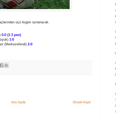
maçlarından üçü bugün oynanacak.
)
0-0 (1-3 pen)
büyük)
1-0
or (Merkezefendi)
2-0
Ana Sayfa
Önceki Kayıt