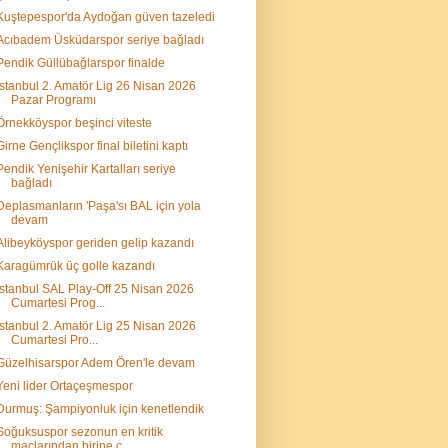
Kuştepespor'da Aydoğan güven tazeledi
Acıbadem Üsküdarspor seriye bağladı
Pendik Güllübağlarspor finalde
İstanbul 2. Amatör Lig 26 Nisan 2026
Pazar Programı
Örnekköyspor beşinci viteste
Girne Gençlikspor final biletini kaptı
Pendik Yenişehir Kartalları seriye
bağladı
Deplasmanların 'Paşa'sı BAL için yola
devam
Alibeyköyspor geriden gelip kazandı
Karagümrük üç golle kazandı
İstanbul SAL Play-Off 25 Nisan 2026
Cumartesi Prog...
İstanbul 2. Amatör Lig 25 Nisan 2026
Cumartesi Pro...
Güzelhisarspor Adem Ören'le devam
Yeni lider Ortaçeşmespor
Durmuş: Şampiyonluk için kenetlendik
Soğuksuspor sezonun en kritik
maçlarından birine ç...