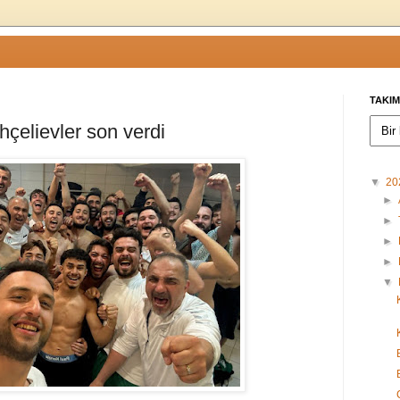
TAKIM
çelievler son verdi
▼
20
►
►
►
►
▼