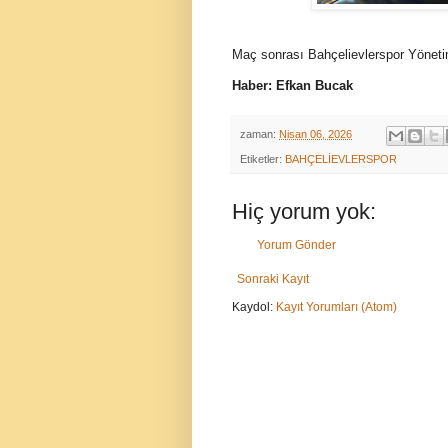
Maç sonrası Bahçelievlerspor Yönetimi
Haber: Efkan Bucak
zaman:
Nisan 06, 2026
Etiketler:
BAHÇELİEVLERSPOR
Hiç yorum yok:
Yorum Gönder
Sonraki Kayıt
Kaydol:
Kayıt Yorumları (Atom)