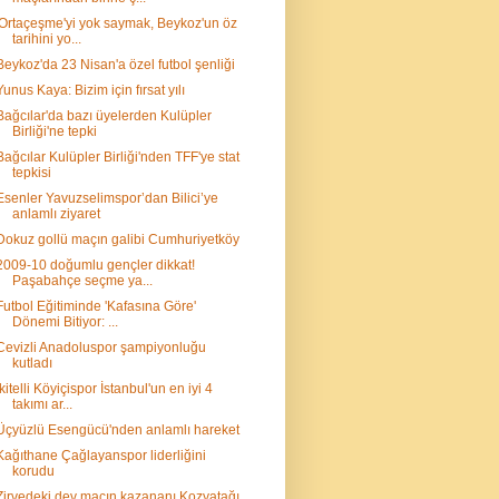
'Ortaçeşme'yi yok saymak, Beykoz'un öz
tarihini yo...
Beykoz'da 23 Nisan'a özel futbol şenliği
Yunus Kaya: Bizim için fırsat yılı
Bağcılar'da bazı üyelerden Kulüpler
Birliği'ne tepki
Bağcılar Kulüpler Birliği'nden TFF'ye stat
tepkisi
Esenler Yavuzselimspor’dan Bilici’ye
anlamlı ziyaret
Dokuz gollü maçın galibi Cumhuriyetköy
2009-10 doğumlu gençler dikkat!
Paşabahçe seçme ya...
Futbol Eğitiminde 'Kafasına Göre'
Dönemi Bitiyor: ...
Cevizli Anadoluspor şampiyonluğu
kutladı
İkitelli Köyiçispor İstanbul'un en iyi 4
takımı ar...
Üçyüzlü Esengücü'nden anlamlı hareket
Kağıthane Çağlayanspor liderliğini
korudu
Zirvedeki dev maçın kazananı Kozyatağı