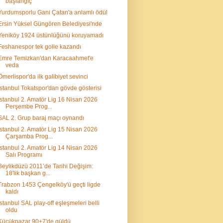
başlangıç
Yurdumsporlu Gani Çatan'a anlamlı ödül
Ersin Yüksel Güngören Belediyesi'nde
Yeniköy 1924 üstünlüğünü koruyamadı
Feshanespor tek golle kazandı
Emre Temizkan'dan Karacaahmet'e
veda
Ömerlispor'da ilk galibiyet sevinci
İstanbul Tokatspor'dan gövde gösterisi
İstanbul 2. Amatör Lig 16 Nisan 2026
Perşembe Prog...
SAL 2. Grup baraj maçı oynandı
İstanbul 2. Amatör Lig 15 Nisan 2026
Çarşamba Prog...
İstanbul 2. Amatör Lig 14 Nisan 2026
Salı Programı
Beylikdüzü 2011’de Tarihi Değişim:
18'lik başkan g...
Trabzon 1453 Çengelköy'ü geçti ligde
kaldı
İstanbul SAL play-off eşleşmeleri belli
oldu
Küçükpazar 90+7'de güldü