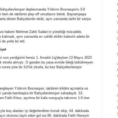
 Bahçelievlerspor deplasmanda Yıldırım Bosnaspor'u 3-0
 hem de rakibinin play-off umutlarını bitirdi. Bayrampaşa
nla dönen Bahçelievler ekibi, aynı zamanda tarihi bir seriye
ve hakem Mehmet Zahit Sadan’ın yönettiği mücadele,
e kalmadı, aynı zamanda ev sahibi ekibin kalesini adeta bir
de yerle bir etti.
iyet
i son yenilgisini henüz 1. Amatör Lig'deyken 13 Mayıs 2023
’lık skorla almıştı. O günden bu yana evinde bileği bükülmeyen
sonra yine bir 3-0’lık skorla, bu kez Bahçelievlerspor
ergileyen Yıldırım Bosnaspor, rakibinin kilidini açmakta ve
ci yarıda bambaşka bir Bahçelievlerspor sahadaydı. 53.
den Fatih Köse, aşırtma bir kafa vuruşuyla takımını 1-0 öne
yla boş alanları iyi değerlendiren konuk ekip, 64. dakikada
Maçın skorunu tayin eden gol ise 86. dakikada Fatih Hüseyin