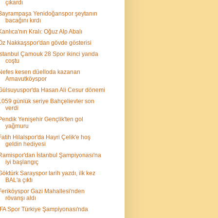
çıkardı
Bayrampaşa Yenidoğanspor şeytanın
bacağını kırdı
Kanlıca'nın Kralı: Oğuz Alp Abalı
Öz Nakkaşspor'dan gövde gösterisi
İstanbul Çamouk 28 Spor ikinci yarıda
coştu
Nefes kesen düelloda kazanan
Arnavutköyspor
Gülsuyuspor'da Hasan Ali Cesur dönemi
1059 günlük seriye Bahçelievler son
verdi
Pendik Yenişehir Gençlik'ten gol
yağmuru
Fatih Hilalspor'da Hayri Çelik'e hoş
geldin hediyesi
Ramispor'dan İstanbul Şampiyonası'na
iyi başlangıç
Göktürk Sarayspor tarih yazdı, ilk kez
BAL'a çıktı
Feriköyspor Gazi Mahallesi'nden
rövanşı aldı
İFA Spor Türkiye Şampiyonası'nda