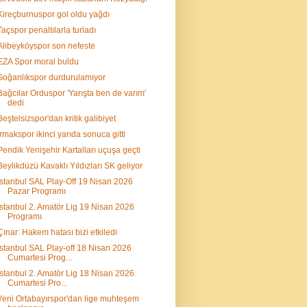
Kireçburnuspor gol oldu yağdı
Taçspor penaltılarla turladı
Alibeyköyspor son nefeste
EZA Spor moral buldu
Soğanlıkspor durdurulamıyor
Bağcılar Orduspor 'Yarışta ben de varım'
dedi
Beştelsizspor'dan kritik galibiyet
Irmakspor ikinci yarıda sonuca gitti
Pendik Yenişehir Kartalları uçuşa geçti
Beylikdüzü Kavaklı Yıldızları SK geliyor
İstanbul SAL Play-Off 19 Nisan 2026
Pazar Programı
İstanbul 2. Amatör Lig 19 Nisan 2026
Programı
Çınar: Hakem hatası bizi etkiledi
İstanbul SAL Play-off 18 Nisan 2026
Cumartesi Prog...
İstanbul 2. Amatör Lig 18 Nisan 2026
Cumartesi Pro...
Yeni Ortabayırspor'dan lige muhteşem