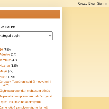
 VE LİGLER
26
(780)
Ağustos
(14)
Temmuz
(47)
Haziran
(125)
Mayıs
(72)
Nisan
(155)
Korupark-Tepeören işbirliği meyvelerini
verdi
Küçükpazarspor'dan muhteşem dönüş
Başakşehir kulüplerinden Balin'e ziyaret
Ergin: Hakkımızı helal etmiyoruz
Çankırıgücü şampiyonluğunu ilan etti