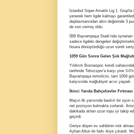
İstanbul Süper Amatör Lig 1. Grup'ta
yenerek hem ligde kalmayı garantiledi
deplasmanından altın değerinde 3 pua
de son vermiş oldu.
İBB Bayrampaşa Stadı’nda oynanan 
sadece ligdeki dengeleri değiştirmekl
hisara dönüştürdüğü uzun süreli seriyi 
1059 Gün Sonra Gelen Şok Mağlub
Yıldırım Bosnaspor, kendi sahasındak
tarihinde Telsizspor’a karşı yine 3-0
Bayrampaşa temsilcisi, tam 1059 gün 
karşısında mağlubiyet acısı yaşadı.
İkinci Yarıda Bahçelievler Fırtınası
Maçın ilk yarısında baskılı bir oyun s
net pozisyon bulmakta zorlandı. İkin
dakikada atılan uzun topu iyi takip e
geçirdi.
Geriye düşen ev sahibinin risk alması
Ayhan Altun ile farkı ikiye çıkardı. 