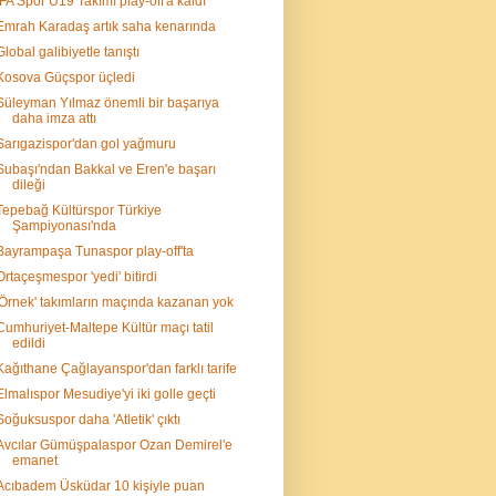
İFA Spor U19 Takımı play-off'a kaldı
Emrah Karadaş artık saha kenarında
Global galibiyetle tanıştı
Kosova Güçspor üçledi
Süleyman Yılmaz önemli bir başarıya
daha imza attı
Sarıgazispor'dan gol yağmuru
Subaşı'ndan Bakkal ve Eren'e başarı
dileği
Tepebağ Kültürspor Türkiye
Şampiyonası'nda
Bayrampaşa Tunaspor play-off'ta
Ortaçeşmespor 'yedi' bitirdi
'Örnek' takımların maçında kazanan yok
Cumhuriyet-Maltepe Kültür maçı tatil
edildi
Kağıthane Çağlayanspor'dan farklı tarife
Elmalıspor Mesudiye'yi iki golle geçti
Soğuksuspor daha 'Atletik' çıktı
Avcılar Gümüşpalaspor Ozan Demirel'e
emanet
Acıbadem Üsküdar 10 kişiyle puan