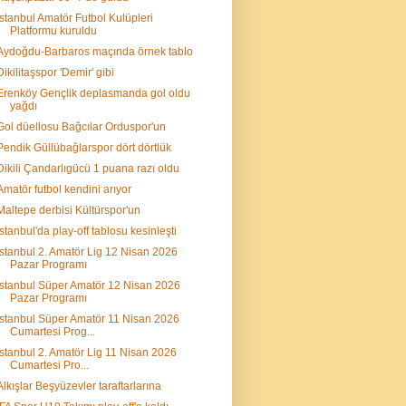
İstanbul Amatör Futbol Kulüpleri
Platformu kuruldu
Aydoğdu-Barbaros maçında örnek tablo
Dikilitaşspor 'Demir' gibi
Erenköy Gençlik deplasmanda gol oldu
yağdı
Gol düellosu Bağcılar Orduspor'un
Pendik Güllübağlarspor dört dörtlük
Dikili Çandarlıgücü 1 puana razı oldu
Amatör futbol kendini arıyor
Maltepe derbisi Kültürspor'un
İstanbul'da play-off tablosu kesinleşti
İstanbul 2. Amatör Lig 12 Nisan 2026
Pazar Programı
İstanbul Süper Amatör 12 Nisan 2026
Pazar Programı
İstanbul Süper Amatör 11 Nisan 2026
Cumartesi Prog...
İstanbul 2. Amatör Lig 11 Nisan 2026
Cumartesi Pro...
Alkışlar Beşyüzevler taraftarlarına