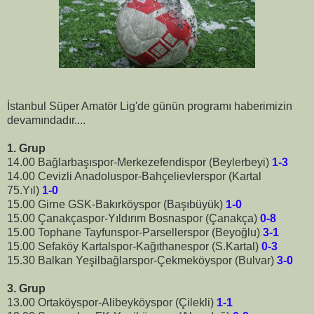
İstanbul Süper Amatör Lig'de günün programı haberimizin
devamındadır....
1. Grup
14.00 Bağlarbaşıspor-Merkezefendispor (Beylerbeyi)
1-3
14.00 Cevizli Anadoluspor-Bahçelievlerspor (Kartal
75.Yıl)
1-0
15.00 Girne GSK-Bakırköyspor (Başıbüyük)
1-0
15.00 Çanakçaspor-Yıldırım Bosnaspor (Çanakça)
0-8
15.00 Tophane Tayfunspor-Parsellerspor (Beyoğlu)
3-1
15.00 Sefaköy Kartalspor-Kağıthanespor (S.Kartal)
0-3
15.30 Balkan Yeşilbağlarspor-Çekmeköyspor (Bulvar)
3-0
3. Grup
13.00 Ortaköyspor-Alibeyköyspor (Çilekli)
1-1