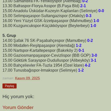
13.00 Samandıra FK-Yeniköyspor (Alemdağ)
0-2
13.30 Bafraspor-Florya Asspor (B.Paşa Bld)
2-1
15.00 Anadolu Üsküdar-Kuzeyin Kaplanları (Selimiye)
0-0
15.00 Selimpaşaspor-Sultangazispor (Ortaköy)
0-3
16.00 Yeni Yüzyıl GSK-İzzetpaşaspor (Mahmutbey)
1-0
16.00 Kuzguncukspor-Küçükköyspor (Beylerbeyi)
1-0
5. Grup
14.00 Şafak 76 SK-Paşabahçespor (Mamutbey)
0-2
15.00 Modafen-Reşitpaşaspor (Alemdağ)
1-2
15.00 Nartspor-Kartaltepespor (Bakırköy 2)
0-1
15.00 Gaziosmanpaşaspor-Cevizlispor (İBB GOP)
3-0
15.00 Göktürk Sarayspor-Dudulluspor (Alibeyköy)
3-1
15.00 Bahçelievler FA-Tuzla 1954 (Özel İdare)
4-2
17.00 Tunusbağıspor-Irmakspor (Selimiye)
1-2
zaman:
Kasım 09, 2025
Paylaş
Hiç yorum yok:
Yorum Gönder