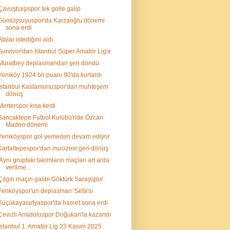
Çavuşbaşıspor tek golle galip
Gümüşsuyuspor'da Karzaoğlu dönemi
sona erdi
Atalar istediğini aldı
Survivor'dan İstanbul Süper Amatör Lig'e
Muratbey deplasmandan şen döndü
Yeniköy 1924 bir puanı 90'da kurtardı
İstanbul Kastamonuspor'dan muhteşem
dönüş
Merterspor kısa kesti
Sancaktepe Futbol Kulübü'nde Özcan
Maden dönemi
Yeniköyspor gol yemeden devam ediyor
Kartaltepespor'dan mucizevi geri dönüş
'Aynı gruptaki takımların maçları art arda
verilme...
Çılgın maçın galibi Göktürk Sarayspor
Feriköyspor'un deplasman 'Sefa'sı
Küçükayasofyaspor'da hasret sona erdi
Cevizli Anadoluspor Doğukan'la kazandı
İstanbul 1. Amatör Lig 23 Kasım 2025