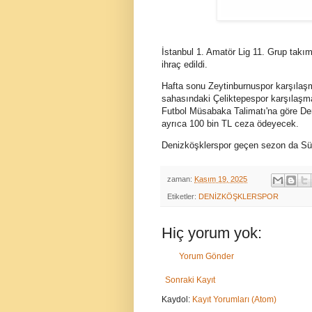
İstanbul 1. Amatör Lig 11. Grup takı
ihraç edildi.
Hafta sonu Zeytinburnuspor karşılaş
sahasındaki Çeliktepespor karşılaşm
Futbol Müsabaka Talimatı'na göre Den
ayrıca 100 bin TL ceza ödeyecek.
Denizköşklerspor geçen sezon da Süp
zaman:
Kasım 19, 2025
Etiketler:
DENİZKÖŞKLERSPOR
Hiç yorum yok:
Yorum Gönder
Sonraki Kayıt
Kaydol:
Kayıt Yorumları (Atom)