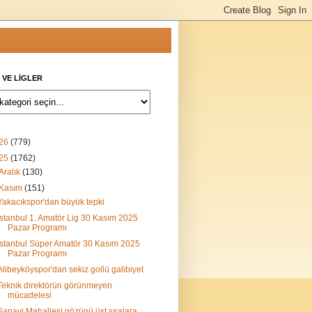
 VE LİGLER
26
(779)
25
(1762)
Aralık
(130)
Kasım
(151)
Yakacıkspor'dan büyük tepki
İstanbul 1. Amatör Lig 30 Kasım 2025
Pazar Programı
İstanbul Süper Amatör 30 Kasım 2025
Pazar Programı
Alibeyköyspor'dan sekiz gollü galibiyet
Teknik direktörün görünmeyen
mücadelesi
Sanayi Mahallesi gözünü üst sıralara