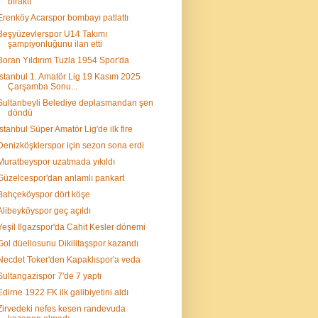
bıraktı
Erenköy Acarspor bombayı patlattı
Beşyüzevlerspor U14 Takımı
şampiyonluğunu ilan etti
Boran Yıldırım Tuzla 1954 Spor'da
İstanbul 1. Amatör Lig 19 Kasım 2025
Çarşamba Sonu...
Sultanbeyli Belediye deplasmandan şen
döndü
İstanbul Süper Amatör Lig'de ilk fire
Denizköşklerspor için sezon sona erdi
Muratbeyspor uzatmada yıkıldı
Güzelcespor'dan anlamlı pankart
Bahçeköyspor dört köşe
Alibeyköyspor geç açıldı
Yeşil Ilgazspor'da Cahit Kesler dönemi
Gol düellosunu Dikilitaşspor kazandı
Necdet Toker'den Kapaklıspor'a veda
Sultangazispor 7'de 7 yaptı
Edirne 1922 FK ilk galibiyetini aldı
Zirvedeki nefes kesen randevuda