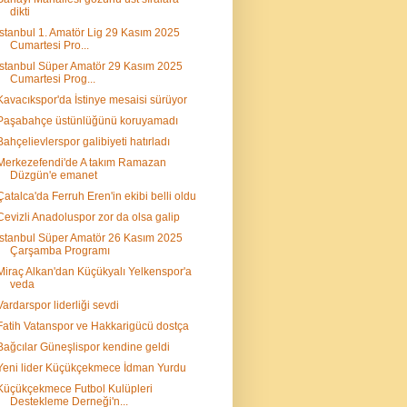
dikti
İstanbul 1. Amatör Lig 29 Kasım 2025
Cumartesi Pro...
İstanbul Süper Amatör 29 Kasım 2025
Cumartesi Prog...
Kavacıkspor'da İstinye mesaisi sürüyor
Paşabahçe üstünlüğünü koruyamadı
Bahçelievlerspor galibiyeti hatırladı
Merkezefendi'de A takım Ramazan
Düzgün'e emanet
Çatalca'da Ferruh Eren'in ekibi belli oldu
Cevizli Anadoluspor zor da olsa galip
İstanbul Süper Amatör 26 Kasım 2025
Çarşamba Programı
Miraç Alkan'dan Küçükyalı Yelkenspor'a
veda
Vardarspor liderliği sevdi
Fatih Vatanspor ve Hakkarigücü dostça
Bağcılar Güneşlispor kendine geldi
Yeni lider Küçükçekmece İdman Yurdu
Küçükçekmece Futbol Kulüpleri
Destekleme Derneği'n...