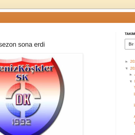
TAKIM
 sezon sona erdi
►
20
▼
20
►
▼