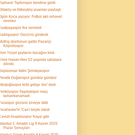
Tophane Tayfunspor kendine geldi
Ortaköy ve Alibeyköy puanları paylaştı
Ogün Koca yazıyor: Futbol aklı rehavet
sevmez
Esatpaşaspor fire vermedi
Kadırgaspor 'Gücü'nü gösterdi
Müthiş düellonun galibi Pazariçi
Köprülüspor
Yeni Yüzyıl şeytanın bacağını kırdı
Emre Hasan Alev 52 yaşında sahalara
döndü
Deplasman fatihi Şirintepespor
Pendik Doğanspor gümbür gümbür
Ateştuğlaspor kötü gidişe 'dur' dedi
Feriköyspor-Taşolukspor maçı
tamamlanamadı
Tunaspor gözünü zirveye dikti
Ferahevler'in 'Can'ı böyle istedi
Cevizli Anadoluspor 'Kaya' gibi
İstanbul 1. Amatör Lig 9 Kasım 2025
Pazar Sonuçları
İstanbul Süper Amatör 9 Kasım 2025