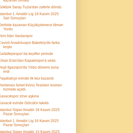
kazanan olmadı
Göktürk Saray Tuzla'dan zaferle döndü
İstanbul 1. Amatör Lig 18 Kasım 2025
Salı Sonuçları
Derbide kazanan Küçükçekmece İdman
Yurdu
Yeni lider Vardarspor
Cevizli Anadoluspor Bakırköy'de farka
koştu
Kartaltepespor’da keyifler yerinde
Erkan Eran'dan Kapaklıspor'a veda
Yeşil Ilgazspor'da Yıldız dönemi sona
erdi
Paşabahçe evinde ilk kez kazandı
Yenilenen İsmet İnönü Tesisleri resmen
hizmete açıldı
Kavacıkspor zirve aşkına
Kavacık evinde Gölcük'e takıldı
İstanbul Süper Amatör 16 Kasım 2025
Pazar Sonuçları
İstanbul 1. Amatör Lig 16 Kasım 2025
Pazar Sonuçları
İstanbul Süper Amatör 15 Kasım 2025