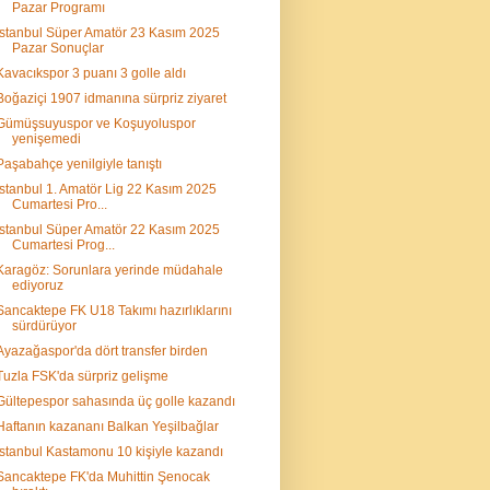
Pazar Programı
İstanbul Süper Amatör 23 Kasım 2025
Pazar Sonuçlar
Kavacıkspor 3 puanı 3 golle aldı
Boğaziçi 1907 idmanına sürpriz ziyaret
Gümüşsuyuspor ve Koşuyoluspor
yenişemedi
Paşabahçe yenilgiyle tanıştı
İstanbul 1. Amatör Lig 22 Kasım 2025
Cumartesi Pro...
İstanbul Süper Amatör 22 Kasım 2025
Cumartesi Prog...
Karagöz: Sorunlara yerinde müdahale
ediyoruz
Sancaktepe FK U18 Takımı hazırlıklarını
sürdürüyor
Ayazağaspor'da dört transfer birden
Tuzla FSK'da sürpriz gelişme
Gültepespor sahasında üç golle kazandı
Haftanın kazananı Balkan Yeşilbağlar
İstanbul Kastamonu 10 kişiyle kazandı
Sancaktepe FK'da Muhittin Şenocak