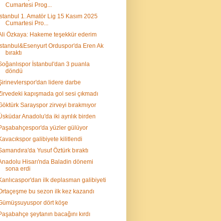
Cumartesi Prog...
İstanbul 1. Amatör Lig 15 Kasım 2025
Cumartesi Pro...
Ali Özkaya: Hakeme teşekkür ederim
İstanbul&Esenyurt Orduspor'da Eren Ak
bıraktı
Soğanlıspor İstanbul'dan 3 puanla
döndü
Şirinevlerspor'dan lidere darbe
Zirvedeki kapışmada gol sesi çıkmadı
Göktürk Sarayspor zirveyi bırakmıyor
Üsküdar Anadolu'da iki ayrılık birden
Paşabahçespor'da yüzler gülüyor
Kavacıkspor galibiyete kilitlendi
Samandıra'da Yusuf Öztürk bıraktı
Anadolu Hisarı'nda Baladin dönemi
sona erdi
Kanlıcaspor'dan ilk deplasman galibiyeti
Ortaçeşme bu sezon ilk kez kazandı
Gümüşsuyuspor dört köşe
Paşabahçe şeytanın bacağını kırdı