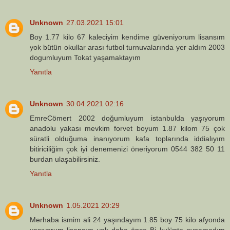
Unknown
27.03.2021 15:01
Boy 1.77 kilo 67 kaleciyim kendime güveniyorum lisansım
yok bütün okullar arası futbol turnuvalarında yer aldım 2003
dogumluyum Tokat yaşamaktayım
Yanıtla
Unknown
30.04.2021 02:16
EmreCömert 2002 doğumluyum istanbulda yaşıyorum
anadolu yakası mevkim forvet boyum 1.87 kilom 75 çok
süratli olduğuma inanıyorum kafa toplarında iddialıyım
bitiriciliğim çok iyi denemenizi öneriyorum 0544 382 50 11
burdan ulaşabilirsiniz.
Yanıtla
Unknown
1.05.2021 20:29
Merhaba ismim ali 24 yaşındayım 1.85 boy 75 kilo afyonda
yaşıyorum lisansım yok daha önce Bi kulüpte oynamadım