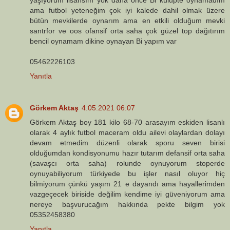
ama futbol yeteneğim çok iyi kalede dahil olmak üzere
bütün mevkilerde oynarım ama en etkili olduğum mevki
santrfor ve oos ofansif orta saha çok güzel top dağıtırım
bencil oynamam dikine oynayan Bi yapım var
05462226103
Yanıtla
Görkem Aktaş
4.05.2021 06:07
Görkem Aktaş boy 181 kilo 68-70 arasayım eskiden lisanlı
olarak 4 aylık futbol maceram oldu ailevi olaylardan dolayı
devam etmedim düzenli olarak sporu seven birisi
olduğumdan kondisyonumu hazır tutarım defansif orta saha
(savaşcı orta saha) rolunde oynuyorum stoperde
oynuyabiliyorum türkiyede bu işler nasıl oluyor hiç
bilmiyorum çünkü yaşım 21 e dayandı ama hayallerimden
vazgeçecek biriside değilim kendime iyi güveniyorum ama
nereye başvurucağım hakkında pekte bilgim yok
05352458380
Yanıtla