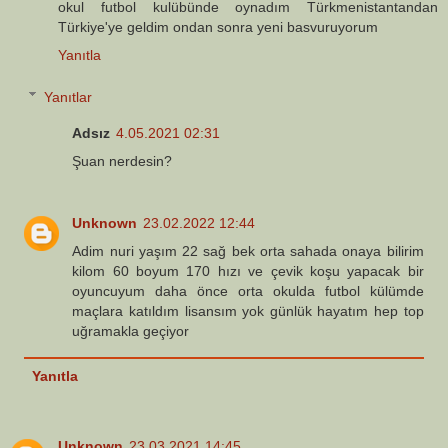
okul futbol kulübünde oynadım Türkmenistantandan
Türkiye'ye geldim ondan sonra yeni basvuruyorum
Yanıtla
Yanıtlar
Adsız
4.05.2021 02:31
Şuan nerdesin?
Unknown
23.02.2022 12:44
Adim nuri yaşım 22 sağ bek orta sahada onaya bilirim
kilom 60 boyum 170 hızı ve çevik koşu yapacak bir
oyuncuyum daha önce orta okulda futbol külümde
maçlara katıldım lisansım yok günlük hayatım hep top
uğramakla geçiyor
Yanıtla
Unknown
23.03.2021 14:45