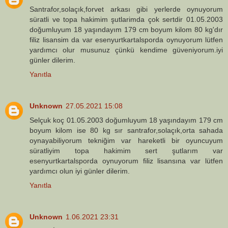
Santrafor,solaçık,forvet arkası gibi yerlerde oynuyorum
süratli ve topa hakimim şutlarimda çok sertdir 01.05.2003
doğumluyum 18 yaşındayım 179 cm boyum kilom 80 kg'dır
filiz lisansim da var esenyurtkartalsporda oynuyorum lütfen
yardımcı olur musunuz çünkü kendime güveniyorum.iyi
günler dilerim.
Yanıtla
Unknown
27.05.2021 15:08
Selçuk koç 01.05.2003 doğumluyum 18 yaşındayım 179 cm
boyum kilom ise 80 kg sır santrafor,solaçık,orta sahada
oynayabiliyorum tekniğim var hareketli bir oyuncuyum
süratliyim topa hakimim sert şutlarım var
esenyurtkartalsporda oynuyorum filiz lisansına var lütfen
yardımcı olun iyi günler dilerim.
Yanıtla
Unknown
1.06.2021 23:31