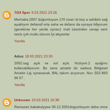
7/24 Spor
9.03.2021 23:26
Merhaba,2007 doğumluyum 170 civarı bi boy a sahibim sağ
ayaklıyım defansif orta saha ve defans da oynaya biliyorum
(gerekirse her yerde oynarı) mail üzerinden cevap verir
seniz çok mutlu olurum.İyi akçamlar
Yanıtla
Adsız
18.03.2021 23:30
2002.sag açık ve sol açık. Hızlıyım.2 ayağımı
kullanabiliyorum. Bu sene amatör de sadece Bölgesel
Amatör Lig oynanacak. BAL takımı arıyorum. No= 553 883
96 57 .
Yanıtla
Unknown
19.03.2021 10:38
Ramazan babakulyyew 05.12.2001dogumluyum daha once