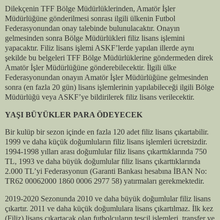
Dilekçenin TFF Bölge Müdürlüklerinden, Amatör İşler
Müdürlüğüne gönderilmesi sonrası ilgili ülkenin Futbol
Federasyonundan onay talebinde bulunulacaktır. Onayın
gelmesinden sonra Bölge Müdürlükleri filiz lisans işlemini
yapacaktır. Filiz lisans işlemi ASKF’lerde yapılan illerde aynı
şekilde bu belgeleri TFF Bölge Müdürlüklerine göndermeden direk
Amatör İşler Müdürlüğüne gönderebilecektir. İlgili ülke
Federasyonundan onayın Amatör İşler Müdürlüğüne gelmesinden
sonra (en fazla 20 gün) lisans işlemlerinin yapılabileceği ilgili Bölge
Müdürlüğü veya ASKF’ye bildirilerek filiz lisans verilecektir.
YAŞI BÜYÜKLER PARA ÖDEYECEK
Bir kulüp bir sezon içinde en fazla 120 adet filiz lisans çıkartabilir.
1999 ve daha küçük doğumluların filiz lisans işlemleri ücretsizdir.
1994-1998 yılları arası doğumlular filiz lisans çıkarttıklarında 750
TL, 1993 ve daha büyük doğumlular filiz lisans çıkarttıklarında
2.000 TL’yi Federasyonun (Garanti Bankası hesabına İBAN No:
TR62 00062000 1860 0006 2977 58) yatırmaları gerekmektedir.
2019-2020 Sezonunda 2010 ve daha büyük doğumlular filiz lisans
çıkartır. 2011 ve daha küçük doğumlulara lisans çıkartılmaz. İlk kez
(Filiz) lisans çıkartacak olan futbolcuların tescil işlemleri, transfer ve