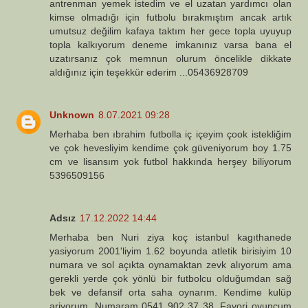
antrenman yemek istedim ve el uzatan yardımcı olan
kimse olmadığı için futbolu bırakmıştım ancak artık
umutsuz değilim kafaya taktım her gece topla uyuyup
topla kalkıyorum deneme imkanınız varsa bana el
uzatırsanız çok memnun olurum öncelikle dikkate
aldığınız için teşekkür ederim ...05436928709
Unknown
8.07.2021 09:28
Merhaba ben ıbrahim futbolla iç içeyim çook istekliğim
ve çok hevesliyim kendime çok güveniyorum boy 1.75
cm ve lisansım yok futbol hakkında herşey biliyorum
5396509156
Adsız
17.12.2022 14:44
Merhaba ben Nuri ziya koç istanbul kagıthanede
yasiyorum 2001'liyim 1.62 boyunda atletik birisiyim 10
numara ve sol açıkta oynamaktan zevk alıyorum ama
gerekli yerde çok yönlü bir futbolcu olduğumdan sağ
bek ve defansif orta saha oynarım. Kendime kulüp
ariyorum. Numaram 0541 902 37 38. Favori oyuncum