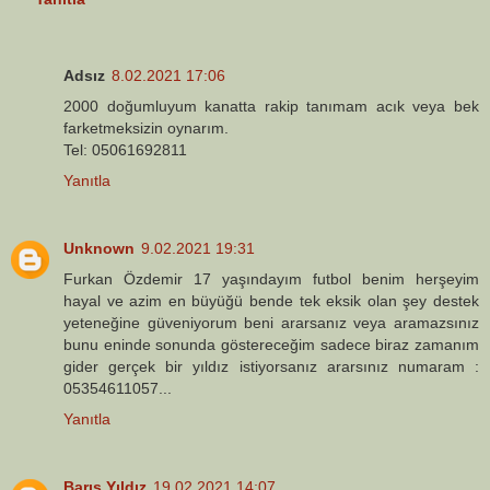
Adsız
8.02.2021 17:06
2000 doğumluyum kanatta rakip tanımam acık veya bek
farketmeksizin oynarım.
Tel: 05061692811
Yanıtla
Unknown
9.02.2021 19:31
Furkan Özdemir 17 yaşındayım futbol benim herşeyim
hayal ve azim en büyüğü bende tek eksik olan şey destek
yeteneğine güveniyorum beni ararsanız veya aramazsınız
bunu eninde sonunda göstereceğim sadece biraz zamanım
gider gerçek bir yıldız istiyorsanız ararsınız numaram :
05354611057...
Yanıtla
Barış Yıldız
19.02.2021 14:07