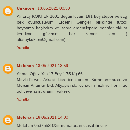
Unknown
18.05.2021 00:39
Ali Eray KÖKTEN 2001 doğumluyum 181 boy stoper ve sağ
bek oyuncusuyum Erdemli Gençler birliğinde futbol
hayatıma başladım ve sonra erdemlispora transfer oldum
kendime güvenim her zaman tam (
alieraykokten@gmail.com)
Yanıtla
Metehan
18.05.2021 13:59
Ahmet Oğuz Yas:17 Boy:1.75 Kg:66
Mevki:Forvet Arkasi kisa bir donem Karamanmaras ve
Mersin Anamur Bld. Altyapisinda oynadim hizli ve her mac
gol veya asist oranim yuksek
Yanıtla
Metehan
18.05.2021 14:00
Metehan 05375528235 numaradan ulasabilirsiniz