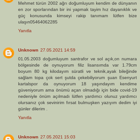
Mehmet türün 2002 ağrı doğumluyum kendim de dünyanın
en zor sporlarından bir ini yapmak tayim hız dayanıklık ve
güç konusunda kimseyi rakip tanımam lütfen bize
ulaşın05464062285
Yanıtla
Unknown
27.05.2021 14:59
01.05.2003 doğumluyum santrafor ve sol açık,on numara
bölgesinde de oynuyorum filiz lisansımda var 1.79cm
boyum 80 kg kilodayım süratli ve teknik,ayak bileğinde
sağlam topa çok sert şutda çekebiliyorum şuan Esenyurt
kartalspor da oynuyorum 18 yaşındayım kendime
güveniyorum ama önümü açan olmadığı için bide covid-19
nedeniyle önüm açılmadı lütfen yardımcı olunuz yardımcı
olursanız çok sevinirim fırsat bulmuşken yazıyım dedim iyi
günler dilerim .
Yanıtla
Unknown
27.05.2021 15:03