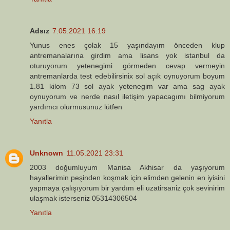
Adsız
7.05.2021 16:19
Yunus enes çolak 15 yaşındayım önceden klup
antremanalarına girdim ama lisans yok istanbul da
oturuyorum yetenegimi görmeden cevap vermeyin
antremanlarda test edebilirsinix sol açık oynuyorum boyum
1.81 kilom 73 sol ayak yetenegim var ama sag ayak
oynuyorum ve nerde nasıl iletişim yapacagımı bilmiyorum
yardımcı olurmusunuz lütfen
Yanıtla
Unknown
11.05.2021 23:31
2003 doğumluyum Manisa Akhisar da yaşıyorum
hayallerimin peşinden koşmak için elimden gelenin en iyisini
yapmaya çalışıyorum bir yardım eli uzatirsaniz çok sevinirim
ulaşmak isterseniz 05314306504
Yanıtla