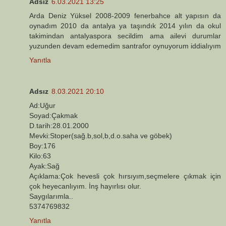
Adsız
6.03.2021 13:25
Arda Deniz Yüksel 2008-2009 fenerbahce alt yapısın da
oynadım 2010 da antalya ya taşındık 2014 yılın da okul
takimindan antalyaspora secildim ama ailevi durumlar
yuzunden devam edemedim santrafor oynuyorum iddialıyım
Yanıtla
Adsız
8.03.2021 20:10
Ad:Uğur
Soyad:Çakmak
D.tarih:28.01.2000
Mevki:Stoper(sağ.b,sol,b,d.o.saha ve göbek)
Boy:176
Kilo:63
Ayak:Sağ
Açıklama:Çok hevesli çok hırsıyım,seçmelere çıkmak için
çok heyecanlıyım. İnş hayırlısı olur.
Saygılarımla..
5374769832
Yanıtla