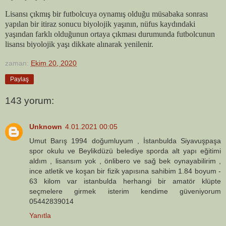
Lisansı çıkmış bir futbolcuya oynamış olduğu müsabaka sonrası
yapılan bir itiraz sonucu biyolojik yaşının, nüfus kaydındaki
yaşından farklı olduğunun ortaya çıkması durumunda futbolcunun
lisansı biyolojik yaşı dikkate alınarak yenilenir.
zaman:
Ekim 20, 2020
Paylaş
143 yorum:
Unknown
4.01.2021 00:05
Umut Barış 1994 doğumluyum , İstanbulda Siyavuşpaşa
spor okulu ve Beylikdüzü belediye sporda alt yapı eğitimi
aldım , lisansım yok , önlibero ve sağ bek oynayabilirim ,
ince atletik ve koşan bir fizik yapısına sahibim 1.84 boyum -
63 kilom var istanbulda herhangi bir amatör klüpte
seçmelere girmek isterim kendime güveniyorum
05442839014
Yanıtla