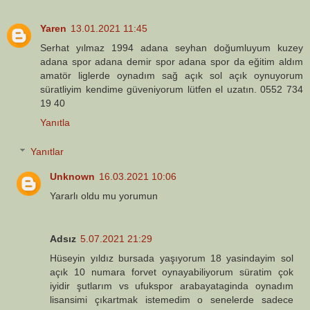
Yaren
13.01.2021 11:45
Serhat yılmaz 1994 adana seyhan doğumluyum kuzey
adana spor adana demir spor adana spor da eğitim aldım
amatör liglerde oynadım sağ açık sol açık oynuyorum
süratliyim kendime güveniyorum lütfen el uzatın. 0552 734
19 40
Yanıtla
Yanıtlar
Unknown
16.03.2021 10:06
Yararlı oldu mu yorumun
Adsız
5.07.2021 21:29
Hüseyin yıldız bursada yaşıyorum 18 yasindayim sol
açık 10 numara forvet oynayabiliyorum süratim çok
iyidir şutlarım vs ufukspor arabayataginda oynadım
lisansimi çıkartmak istemedim o senelerde sadece