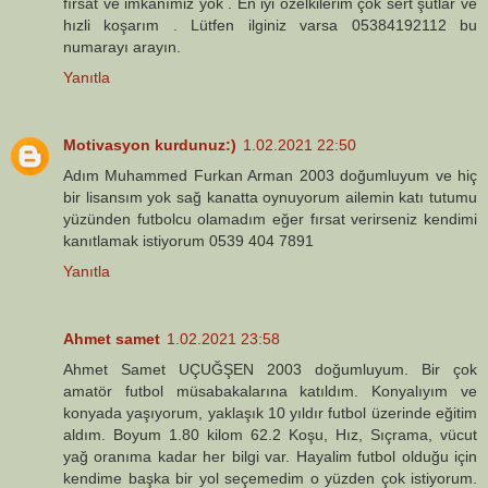
fırsat ve imkanımiz yok . En iyi özelkilerim çok sert şutlar ve
hızli koşarım . Lütfen ilginiz varsa 05384192112 bu
numarayı arayın.
Yanıtla
Motivasyon kurdunuz:)
1.02.2021 22:50
Adım Muhammed Furkan Arman 2003 doğumluyum ve hiç
bir lisansım yok sağ kanatta oynuyorum ailemin katı tutumu
yüzünden futbolcu olamadım eğer fırsat verirseniz kendimi
kanıtlamak istiyorum 0539 404 7891
Yanıtla
Ahmet samet
1.02.2021 23:58
Ahmet Samet UÇUĞŞEN 2003 doğumluyum. Bir çok
amatör futbol müsabakalarına katıldım. Konyalıyım ve
konyada yaşıyorum, yaklaşık 10 yıldır futbol üzerinde eğitim
aldım. Boyum 1.80 kilom 62.2 Koşu, Hız, Sıçrama, vücut
yağ oranıma kadar her bilgi var. Hayalim futbol olduğu için
kendime başka bir yol seçemedim o yüzden çok istiyorum.