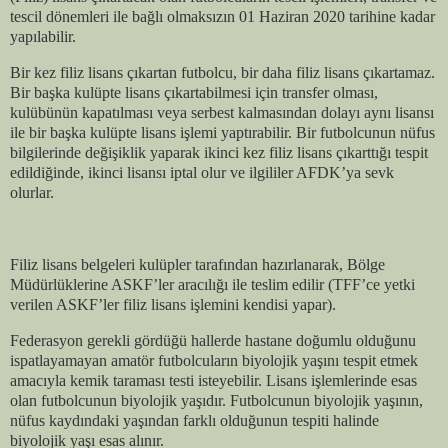
tescil dönemleri ile bağlı olmaksızın 01 Haziran 2020 tarihine kadar
yapılabilir.
Bir kez filiz lisans çıkartan futbolcu, bir daha filiz lisans çıkartamaz.
Bir başka kulüpte lisans çıkartabilmesi için transfer olması,
kulübünün kapatılması veya serbest kalmasından dolayı aynı lisansı
ile bir başka kulüpte lisans işlemi yaptırabilir. Bir futbolcunun nüfus
bilgilerinde değişiklik yaparak ikinci kez filiz lisans çıkarttığı tespit
edildiğinde, ikinci lisansı iptal olur ve ilgililer AFDK’ya sevk
olurlar.
Filiz lisans belgeleri kulüpler tarafından hazırlanarak, Bölge
Müdürlüklerine ASKF’ler aracılığı ile teslim edilir (TFF’ce yetki
verilen ASKF’ler filiz lisans işlemini kendisi yapar).
Federasyon gerekli gördüğü hallerde hastane doğumlu olduğunu
ispatlayamayan amatör futbolcuların biyolojik yaşını tespit etmek
amacıyla kemik taraması testi isteyebilir. Lisans işlemlerinde esas
olan futbolcunun biyolojik yaşıdır. Futbolcunun biyolojik yaşının,
nüfus kaydındaki yaşından farklı olduğunun tespiti halinde
biyolojik yaşı esas alınır.