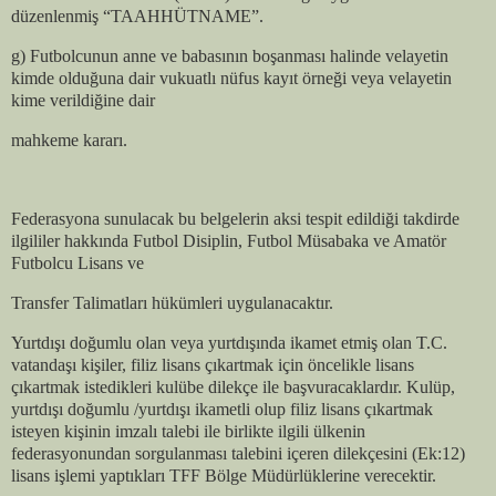
düzenlenmiş “TAAHHÜTNAME”.
g) Futbolcunun anne ve babasının boşanması halinde velayetin
kimde olduğuna dair vukuatlı nüfus kayıt örneği veya velayetin
kime verildiğine dair
mahkeme kararı.
Federasyona sunulacak bu belgelerin aksi tespit edildiği takdirde
ilgililer hakkında Futbol Disiplin, Futbol Müsabaka ve Amatör
Futbolcu Lisans ve
Transfer Talimatları hükümleri uygulanacaktır.
Yurtdışı doğumlu olan veya yurtdışında ikamet etmiş olan T.C.
vatandaşı kişiler, filiz lisans çıkartmak için öncelikle lisans
çıkartmak istedikleri kulübe dilekçe ile başvuracaklardır. Kulüp,
yurtdışı doğumlu /yurtdışı ikametli olup filiz lisans çıkartmak
isteyen kişinin imzalı talebi ile birlikte ilgili ülkenin
federasyonundan sorgulanması talebini içeren dilekçesini (Ek:12)
lisans işlemi yaptıkları TFF Bölge Müdürlüklerine verecektir.