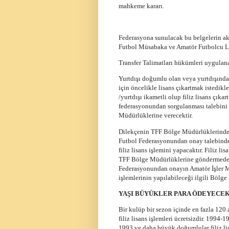
mahkeme kararı.
Federasyona sunulacak bu belgelerin aksi
Futbol Müsabaka ve Amatör Futbolcu L
Transfer Talimatları hükümleri uygulana
Yurtdışı doğumlu olan veya yurtdışında i
için öncelikle lisans çıkartmak istedikl
/yurtdışı ikametli olup filiz lisans çıkar
federasyonundan sorgulanması talebini i
Müdürlüklerine verecektir.
Dilekçenin TFF Bölge Müdürlüklerinden
Futbol Federasyonundan onay talebinde
filiz lisans işlemini yapacaktır. Filiz l
TFF Bölge Müdürlüklerine göndermeden 
Federasyonundan onayın Amatör İşler M
işlemlerinin yapılabileceği ilgili Bölge
YAŞI BÜYÜKLER PARA ÖDEYECE
Bir kulüp bir sezon içinde en fazla 120 
filiz lisans işlemleri ücretsizdir. 1994-1
1993 ve daha büyük doğumlular filiz li