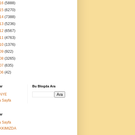
16
(5888)
15
(6270)
14
(7388)
13
(5236)
12
(6567)
11
(4763)
10
(1376)
09
(922)
08
(3265)
07
(635)
06
(42)
ar
Bu Blogda Ara
NYE
 Sayfa
ar
 Sayfa
KKIMIZDA