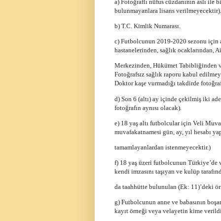
a) Fotoğraflı nüfus cüzdanının aslı ile 
bulunmayanlara lisans verilmeyecektir).
b) T.C. Kimlik Numarası.
c) Futbolcunun 2019-2020 sezonu için al
hastanelerinden, sağlık ocaklarından, Ai
Merkezinden, Hükümet Tabibliğinden ve
Fotoğrafsız sağlık raporu kabul edilmey
Doktor kaşe vurmadığı takdirde fotoğraf
d) Son 6 (altı) ay içinde çekilmiş iki a
fotoğrafın aynısı olacak).
e) 18 yaş altı futbolcular için Veli Muv
muvafakatnamesi gün, ay, yıl hesabı ya
tamamlayanlardan istenmeyecektir.)
f) 18 yaş üzeri futbolcunun Türkiye’de 
kendi imzasını taşıyan ve kulüp tarafın
da taahhütte bulunulan (Ek: 11)’dek
g) Futbolcunun anne ve babasının boşa
kayıt örneği veya velayetin kime verild