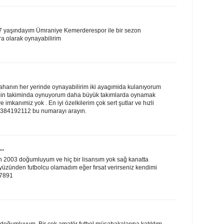
yaşındayım Ümraniye Kemerderespor ile bir sezon
 olarak oynayabilirim
hanın her yerinde oynayabilirim iki ayagımida kulanıyorum
emin takiminda oynuyorum daha büyük takımlarda oynamak
 imkanımiz yok . En iyi özelkilerim çok sert şutlar ve hızli
 05384192112 bu numarayı arayın.
..
003 doğumluyum ve hiç bir lisansım yok sağ kanatta
yüzünden futbolcu olamadım eğer fırsat verirseniz kendimi
 7891