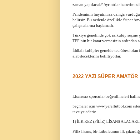
zaman yapılacak? Ayrıntılar haberimizd
Pandeminin hayatımıza damga vurduğu ş
belirsiz. Bu nedenle özellikle Süper Ama
çalışmalarına başlamadı.
Türkiye genelinde çok az kulüp seçme ya
TFF’nin bir karar vermesinin ardından se
İddialı kulüpler genelde tecrübesi olan 
alabileceklerini belirtiyorlar.
2022 YAZI SÜPER AMATÖR
Lisanssız sporcular beğenilmeleri halind
Seçmeler için www.yerelfutbol.com site
tavsiye ederiz.
1) İLK KEZ (FİLİZ) LİSANS ALACA
Filiz lisans, bir futbolcunun ilk çıkardığı