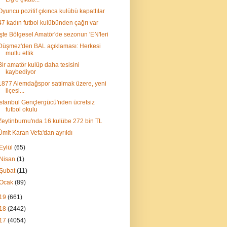
Oyuncu pozitif çıkınca kulübü kapattılar
47 kadın futbol kulübünden çağrı var
İşte Bölgesel Amatör'de sezonun 'EN'leri
Düşmez'den BAL açıklaması: Herkesi
mutlu ettik
Bir amatör kulüp daha tesisini
kaybediyor
1877 Alemdağspor satılmak üzere, yeni
ilçesi...
İstanbul Gençlergücü'nden ücretsiz
futbol okulu
Zeytinburnu'nda 16 kulübe 272 bin TL
Ümit Karan Vefa'dan ayrıldı
Eylül
(65)
Nisan
(1)
Şubat
(11)
Ocak
(89)
19
(661)
18
(2442)
17
(4054)