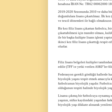
hesabına İBAN No: TR62 00062000 1860
2019-2020 Sezonunda 2010 ve daha büyü
doğumlulara lisans çıkartılmaz. İlk kez (F
ve tescil dönemleri ile bağlı olmaksızın
Bir kez filiz lisans çıkartan futbolcu, bi
çıkartabilmesi için transfer olması, ku
ile bir başka kulüpte lisans işlemi yaptı
ikinci kez filiz lisans çıkarttığı tespit 
olurlar.
Filiz lisans belgeleri kulüpler tarafınd
edilir (TFF’ce yetki verilen ASKF’ler fil
Federasyon gerekli gördüğü hallerde h
biyolojik yaşını tespit etmek amacıyla k
futbolcunun biyolojik yaşıdır. Futbolcu
olduğunun tespiti halinde biyolojik yaşı 
Lisansı çıkmış bir futbolcuya oynamış o
yaşının, nüfus kaydındaki yaşından far
biyolojik yaşı dikkate alınarak yenilenir