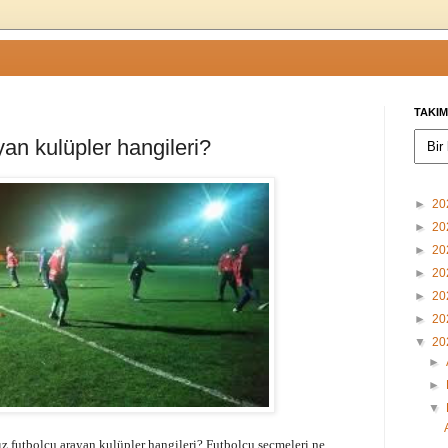
TAKIM
yan kulüpler hangileri?
►
20
►
20
►
20
►
20
►
20
►
20
▼
20
►
►
▼
z futbolcu arayan kulüpler hangileri? Futbolcu seçmeleri ne