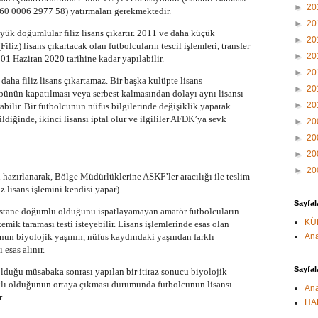
►
20
 0006 2977 58) yatırmaları gerekmektedir.
►
20
k doğumlular filiz lisans çıkartır. 2011 ve daha küçük
►
20
iliz) lisans çıkartacak olan futbolcuların tescil işlemleri, transfer
►
20
 01 Haziran 2020 tarihine kadar yapılabilir.
►
20
r daha filiz lisans çıkartamaz. Bir başka kulüpte lisans
►
20
lübünün kapatılması veya serbest kalmasından dolayı aynı lisansı
►
20
rabilir. Bir futbolcunun nüfus bilgilerinde değişiklik yaparak
edildiğinde, ikinci lisansı iptal olur ve ilgililer AFDK’ya sevk
►
20
►
20
►
20
►
20
an hazırlanarak, Bölge Müdürlüklerine ASKF’ler aracılığı ile teslim
iz lisans işlemini kendisi yapar).
Sayfal
astane doğumlu olduğunu ispatlayamayan amatör futbolcuların
KÜ
emik taraması testi isteyebilir. Lisans işlemlerinde esas olan
nun biyolojik yaşının, nüfus kaydındaki yaşından farklı
Ana
esas alınır.
Sayfal
lduğu müsabaka sonrası yapılan bir itiraz sonucu biyolojik
klı olduğunun ortaya çıkması durumunda futbolcunun lisansı
Ana
.
HA