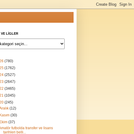
 VE LİGLER
26
(780)
25
(1762)
24
(2527)
23
(2647)
22
(3465)
21
(1045)
20
(245)
Aralık
(12)
Kasım
(30)
Ekim
(37)
Amatör futbolda transfer ve lisans
tarihleri belli...