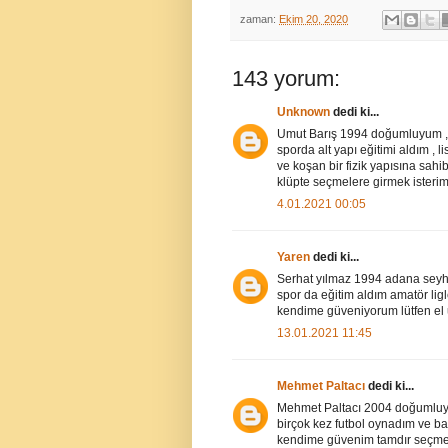
zaman:
Ekim 20, 2020
143 yorum:
Unknown
dedi ki...
Umut Barış 1994 doğumluyum , 
sporda alt yapı eğitimi aldım , l
ve koşan bir fizik yapısına sah
klüpte seçmelere girmek iste
4.01.2021 00:05
Yaren
dedi ki...
Serhat yılmaz 1994 adana sey
spor da eğitim aldım amatör lig
kendime güveniyorum lütfen el 
13.01.2021 11:45
Mehmet Paltacı
dedi ki...
Mehmet Paltacı 2004 doğumluy
birçok kez futbol oynadım ve ba
kendime güvenim tamdır seçmel