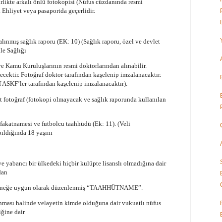
birlikte arkalı önlü fotokopisi (Nüfus cüzdanında resmi
 Ehliyet veya pasaportda geçerlidir.
ınmış sağlık raporu (EK: 10) (Sağlık raporu, özel ve devlet
le Sağlığı
 Kamu Kuruluşlarının resmi doktorlarından alınabilir.
ecektir. Fotoğraf doktor tarafından kaşelenip imzalanacaktır.
 ASKF’ler tarafından kaşelenip imzalanacaktır).
det fotoğraf (fotokopi olmayacak ve sağlık raporunda kullanılan
afakatnamesi ve futbolcu taahhüdü (Ek: 11). (Veli
pıldığında 18 yaşını
ve yabancı bir ülkedeki hiçbir kulüpte lisanslı olmadığına dair
dan
i örneğe uygun olarak düzenlenmiş “TAAHHÜTNAME”.
nması halinde velayetin kimde olduğuna dair vukuatlı nüfus
iğine dair