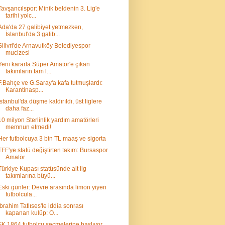
Tavşancılspor: Minik beldenin 3. Lig'e
tarihi yolc...
Ada'da 27 galibiyet yetmezken,
İstanbul'da 3 galib...
Silivri'de Arnavutköy Belediyespor
mucizesi
Yeni kararla Süper Amatör'e çıkan
takımların tam l...
F.Bahçe ve G.Saray'a kafa tutmuşlardı:
Karantinasp...
İstanbul'da düşme kaldırıldı, üst liglere
daha faz...
10 milyon Sterlinlik yardım amatörleri
memnun etmedi!
Her futbolcuya 3 bin TL maaş ve sigorta
TFF'ye statü değiştirten takım: Bursaspor
Amatör
Türkiye Kupası statüsünde alt lig
takımlarına büyü...
Eski günler: Devre arasında limon yiyen
futbolcula...
İbrahim Tatlıses'le iddia sonrası
kapanan kulüp: O...
FK 1864 futbolcu seçmelerine başlıyor