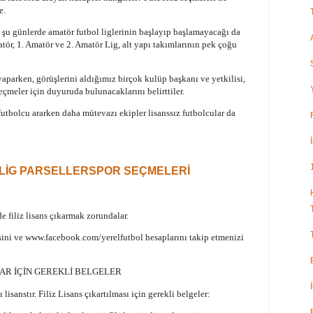
e.
u günlerde amatör futbol liglerinin başlayıp başlamayacağı da
tör, 1. Amatör ve 2. Amatör Lig, alt yapı takımlarının pek çoğu
parken, görüşlerini aldığımız birçok kulüp başkanı ve yetkilisi,
çmeler için duyuruda bulunacaklarını belirttiler.
futbolcu ararken daha mütevazı ekipler lisanssız futbolcular da
 LİG PARSELLERSPOR SEÇMELERİ
e filiz lisans çıkarmak zorundalar.
sini ve www.facebook.com/yerelfutbol hesaplarını takip etmenizi
KLAR İÇİN GEREKLİ BELGELER
 lisanstır. Filiz Lisans çıkartılması için gerekli belgeler: