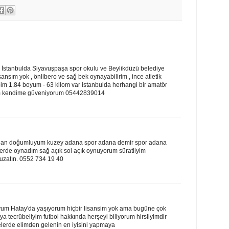
İstanbulda Siyavuşpaşa spor okulu ve Beylikdüzü belediye
isansım yok , önlibero ve sağ bek oynayabilirim , ince atletik
ibim 1.84 boyum - 63 kilom var istanbulda herhangi bir amatör
rim kendime güveniyorum 05442839014
han doğumluyum kuzey adana spor adana demir spor adana
lerde oynadım sağ açık sol açık oynuyorum süratliyim
uzatın. 0552 734 19 40
um Hatay'da yaşıyorum hiçbir lisansim yok ama bugüne çok
ya tecrübeliyim futbol hakkında herşeyi biliyorum hirsliyimdir
erde elimden gelenin en iyisini yapmaya