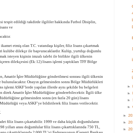
 tespit edildiği takdirde ilgililer hakkında Futbol Disiplin,
isans ve
caktır.
kamet etmiş olan T.C. vatandaşı kişiler, filiz lisans çıkartmak
eri kulübe dilekçe ile başvuracaklardır. Kulüp, yurtdışı doğumlu
tmak isteyen kişinin imzalı talebi ile birlikte ilgili ülkenin
çeren dilekçesini (Ek:12) lisans işlemi yaptıkları TFF Bölge
, Amatör İşler Müdürlüğüne gönderilmesi sonrası ilgili ülkenin
 bulunulacaktır. Onayın gelmesinden sonra Bölge Müdürlükleri
►
isans işlemi ASKF’lerde yapılan illerde aynı şekilde bu belgeleri
direk Amatör İşler Müdürlüğüne gönderebilecektir. İlgili ülke
►
üdürlüğüne gelmesinden sonra (en fazla 20 gün) lisans
►
 Müdürlüğü veya ASKF’ye bildirilerek filiz lisans verilecektir.
►
K
►
20
adet filiz lisans çıkartabilir. 1999 ve daha küçük doğumluların
►
20
998 yılları arası doğumlular filiz lisans çıkarttıklarında 750 TL,
►
20
sans çıkarttıklarında 2.000 TL’yi Federasyonun (Garanti Bankası