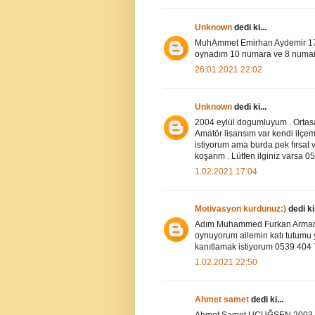
Unknown
dedi ki...
MuhAmmet Emirhan Aydemir 17 
oynadım 10 numara ve 8 numara
26.01.2021 22:02
Unknown
dedi ki...
2004 eylül dogumluyum . Ortasa
Amatör lisansım var kendi ilç
istiyorum ama burda pek fırsat ve
koşarım . Lütfen ilginiz varsa
1.02.2021 17:04
Motivasyon kurdunuz:)
dedi ki.
Adım Muhammed Furkan Arman 2
oynuyorum ailemin katı tutumu 
kanıtlamak istiyorum 0539 404
1.02.2021 22:50
Ahmet samet
dedi ki...