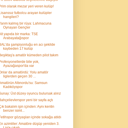
Prim olarak mezar yeri veren kulüp!
Lisanssız futbolcu arayan kulüpler
hangileri?
Yarım kalmış bir rüya: Lahmacuna
Oynayan Gençler
Alt yapıda bir marka: TSE
Arabayatağıspor
BAL'da şampiyonluğu en acı şekilde
kaybeden 17 kulüp
Beşiktaş'a amatör kümeden pilot takım
Profesyonellerde bile yok,
Ayazağaspor'da var
Onlar da amatördü: Yolu amatör
liglerden geçen 30 ...
Amatörün Altınordu'su: Samsun
Kadıköyspor
Sunay: Üst düzey oyuncu bulursak alırız
Bahçelievlerspor yeni bir sayfa açtı
Çık bakalım işin içinden: Aynı kentin
benzer isiml...
Fetihspor gözyaşları içinde sokağa atıldı
En azimliler: Amatöre düşüp yeniden 3.
Lig'e çıkab...