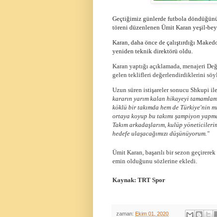
Geçtiğimiz günlerde futbola döndüğünü 
töreni düzenlenen Ümit Karan yeşil-beya
Karan, daha önce de çalıştırdığı Makedo
yeniden teknik direktörü oldu.
Karan yaptığı açıklamada, menajeri Değ
gelen teklifleri değerlendirdiklerini söy
Uzun süren istişareler sonucu Shkupi il
kararın yarım kalan hikayeyi tamamlam
köklü bir takımda hem de Türkiye'nin mi
ortaya koyup bu takımı şampiyon yapmak
Takım arkadaşlarım, kulüp yöneticilerim
hedefe ulaşacağımızı düşünüyorum."
Ümit Karan, başarılı bir sezon geçirere
emin olduğunu sözlerine ekledi.
Kaynak: TRT Spor
zaman:
Ekim 01, 2020