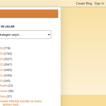
 VE LİGLER
26
(779)
25
(1762)
24
(2527)
23
(2647)
22
(3465)
21
(1045)
20
(245)
Aralık
(12)
Kasım
(30)
Ekim
(37)
Amatör futbolda transfer ve lisans
tarihleri belli...