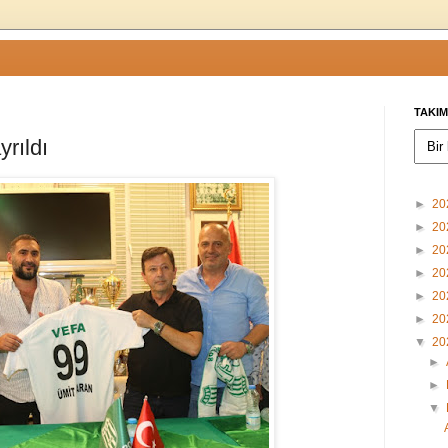
TAKIM
rıldı
►
20
►
20
►
20
►
20
►
20
►
20
▼
20
►
►
▼