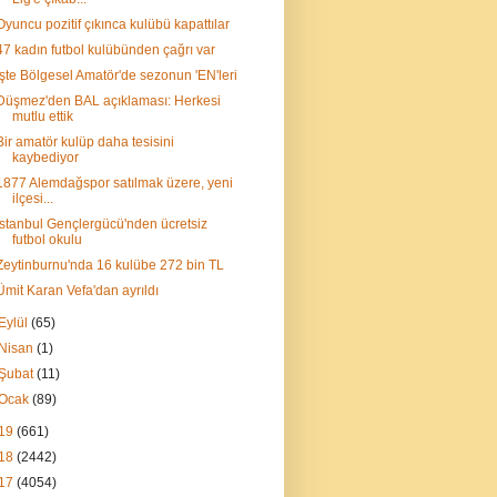
Oyuncu pozitif çıkınca kulübü kapattılar
47 kadın futbol kulübünden çağrı var
İşte Bölgesel Amatör'de sezonun 'EN'leri
Düşmez'den BAL açıklaması: Herkesi
mutlu ettik
Bir amatör kulüp daha tesisini
kaybediyor
1877 Alemdağspor satılmak üzere, yeni
ilçesi...
İstanbul Gençlergücü'nden ücretsiz
futbol okulu
Zeytinburnu'nda 16 kulübe 272 bin TL
Ümit Karan Vefa'dan ayrıldı
Eylül
(65)
Nisan
(1)
Şubat
(11)
Ocak
(89)
19
(661)
18
(2442)
17
(4054)