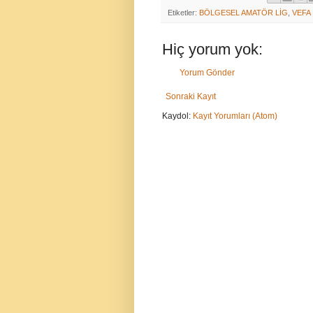
Etiketler:
BÖLGESEL AMATÖR LİG
,
VEFA
Hiç yorum yok:
Yorum Gönder
Sonraki Kayıt
Kaydol:
Kayıt Yorumları (Atom)