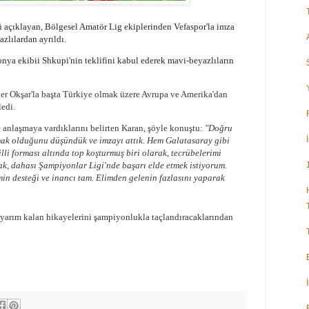
açıklayan, Bölgesel Amatör Lig ekiplerinden Vefaspor'la imza
zlılardan ayrıldı.
nya ekibii Shkupi'nin teklifini kabul ederek mavi-beyazlıların
er Okşar'la başta Türkiye olmak üzere Avrupa ve Amerika'dan
ledi.
e anlaşmaya vardıklarını belirten Karan, şöyle konuştu:
"Doğru
ak olduğunu düşündük ve imzayı attık. Hem Galatasaray gibi
lli forması altında top koşturmuş biri olarak, tecrübelerimi
, dahası Şampiyonlar Ligi'nde başarı elde etmek istiyorum.
in desteği ve inancı tam. Elimden gelenin fazlasını yaparak
k yarım kalan hikayelerini şampiyonlukla taçlandıracaklarından