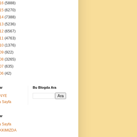
16
(5888)
15
(6270)
14
(7388)
13
(5236)
12
(6567)
11
(4763)
10
(1376)
09
(922)
08
(3265)
07
(635)
06
(42)
ar
Bu Blogda Ara
NYE
 Sayfa
ar
 Sayfa
KKIMIZDA