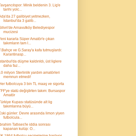
Tavşancılspor: Minik beldenin 3. Lig'e
tarihi yolc...
Ada'da 27 galibiyet yetmezken,
İstanbul'da 3 galib...
Silivri'de Arnavutköy Belediyespor
mucizesi
Yeni kararla Süper Amatör'e çıkan
takımların tam l...
F.Bahçe ve G.Saray'a kafa tutmuşlardı:
Karantinasp...
İstanbul'da düşme kaldırıldı, üst liglere
daha faz...
10 milyon Sterlinlik yardım amatörleri
memnun etmedi!
Her futbolcuya 3 bin TL maaş ve sigorta
TFF'ye statü değiştirten takım: Bursaspor
Amatör
Türkiye Kupası statüsünde alt lig
takımlarına büyü...
Eski günler: Devre arasında limon yiyen
futbolcula...
İbrahim Tatlıses'le iddia sonrası
kapanan kulüp: O...
FK 1864 futbolcu seçmelerine başlıyor