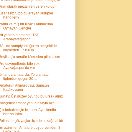
Prim olarak mezar yeri veren kulüp!
Lisanssız futbolcu arayan kulüpler
hangileri?
Yarım kalmış bir rüya: Lahmacuna
Oynayan Gençler
Alt yapıda bir marka: TSE
Arabayatağıspor
BAL'da şampiyonluğu en acı şekilde
kaybeden 17 kulüp
Beşiktaş'a amatör kümeden pilot takım
Profesyonellerde bile yok,
Ayazağaspor'da var
Onlar da amatördü: Yolu amatör
liglerden geçen 30 ...
Amatörün Altınordu'su: Samsun
Kadıköyspor
Sunay: Üst düzey oyuncu bulursak alırız
Bahçelievlerspor yeni bir sayfa açtı
Çık bakalım işin içinden: Aynı kentin
benzer isiml...
Fetihspor gözyaşları içinde sokağa atıldı
En azimliler: Amatöre düşüp yeniden 3.
Lig'e çıkab...