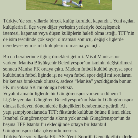
Türkiye’de son yıllarda birçok kulüp kuruldu, kapandı... Yeni açılan
kulüplerin il, ilçe veya diğer yerleşim yerleriyle özdeşleşmek
istemesi, kapanan veya düşen kulüplerin halefi olma isteği, TFF’nin
de isim tescilinde çok seçici olmaması sonucu, değişik liglerde
neredeyse aynı isimli kulüplerin olmasına yol açtı.
Bu da beraberinde ilginç örnekleri getirdi. Misal Manisaspor
varken, Manisa Büyükşehir Belediyespor’un isminin değiştirilmesi
sonucu Manisa FK ortaya çıktı. Madem futbol kulübü ayrıysa spor
kulübünün futbol liginde işi ne vaya futbol spor değil mi sorularını
bir kenara bırakacak olursak, sadece “Manisa” yazıldığında bunun
FK mı yoksa SK mı olduğu belirsiz.
Veyahut amatör liglerde bir Güngörenspor varken o dönem 1.
Lig’de yer alan Güngören Belediyespor’un İstanbul Güngörenspor
olması ilerleyen dönemlerde ilginçlikleri beraberinde getirdi. Alt
yapı şampiyonalarında TFF; fikstürde kulübün önüne il ismi ekler.
İstanbul Güngörenspor’da sıkıntı yok ancak Güngörenspor’un da
başına TFF İstanbul’u eklediğinde ortaya bir İstanbul
Güngörenspor daha çıkıyordu mesela.
Türkiye’de son yıllarda FK, AŞ, Yeni, Sportif, Gençlik gibi eklerle,