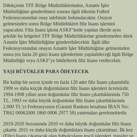
Dilekçenin TFF Bölge Müdürlüklerinden, Amatör İşler
Müdürlüğüne gönderilmesi sonrası ilgili ülkenin Futbol
Federasyonundan onay talebinde bulunulacaktır. Onayın
gelmesinden sonra Bölge Müdürlükleri filiz lisans işlemini
yapacaktır. Filiz lisans işlemi ASKF’lerde yapılan illerde aynı
şekilde bu belgeleri TFF Bölge Müdürlüklerine göndermeden direk
Amatör İşler Müdürlüğüne gönderebilecektir. İlgili ülke
Federasyonundan onayın Amatör İşler Müdürlüğüne gelmesinden
sonra (en fazla 20 gün) lisans işlemlerinin yapılabileceği ilgili Bölge
Müdürlüğü veya ASKF’ye bildirilerek filiz lisans verilecektir.
YAŞI BÜYÜKLER PARA ÖDEYECEK
Bir kulüp bir sezon içinde en fazla 120 adet filiz lisans çıkartabilir.
1999 ve daha küçük doğumluların filiz lisans işlemleri ücretsizdir.
1994-1998 yılları arası doğumlular filiz lisans çıkarttıklarında 750
TL, 1993 ve daha büyük doğumlular filiz lisans çıkarttıklarında
2.000 TL’yi Federasyonun (Garanti Bankası hesabına İBAN No:
TR62 00062000 1860 0006 2977 58) yatırmaları gerekmektedir.
2019-2020 Sezonunda 2010 ve daha büyük doğumlular filiz lisans
çıkartır. 2011 ve daha küçük doğumlulara lisans çıkartılmaz. İlk kez
(Filiz) lisans çıkartacak olan futbolcuların tescil işlemleri, transfer ve