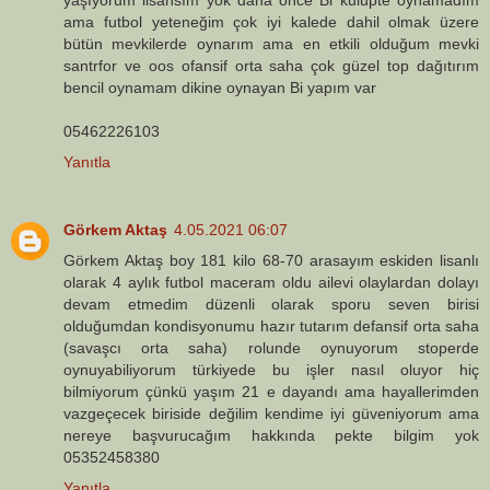
ama futbol yeteneğim çok iyi kalede dahil olmak üzere
bütün mevkilerde oynarım ama en etkili olduğum mevki
santrfor ve oos ofansif orta saha çok güzel top dağıtırım
bencil oynamam dikine oynayan Bi yapım var
05462226103
Yanıtla
Görkem Aktaş
4.05.2021 06:07
Görkem Aktaş boy 181 kilo 68-70 arasayım eskiden lisanlı
olarak 4 aylık futbol maceram oldu ailevi olaylardan dolayı
devam etmedim düzenli olarak sporu seven birisi
olduğumdan kondisyonumu hazır tutarım defansif orta saha
(savaşcı orta saha) rolunde oynuyorum stoperde
oynuyabiliyorum türkiyede bu işler nasıl oluyor hiç
bilmiyorum çünkü yaşım 21 e dayandı ama hayallerimden
vazgeçecek biriside değilim kendime iyi güveniyorum ama
nereye başvurucağım hakkında pekte bilgim yok
05352458380
Yanıtla