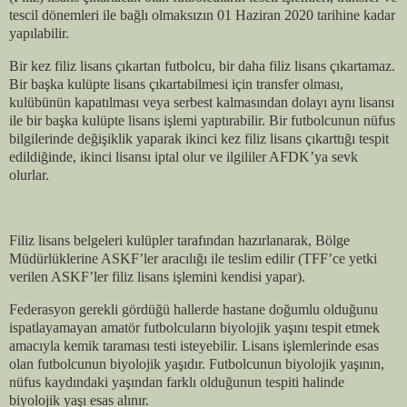
tescil dönemleri ile bağlı olmaksızın 01 Haziran 2020 tarihine kadar
yapılabilir.
Bir kez filiz lisans çıkartan futbolcu, bir daha filiz lisans çıkartamaz.
Bir başka kulüpte lisans çıkartabilmesi için transfer olması,
kulübünün kapatılması veya serbest kalmasından dolayı aynı lisansı
ile bir başka kulüpte lisans işlemi yaptırabilir. Bir futbolcunun nüfus
bilgilerinde değişiklik yaparak ikinci kez filiz lisans çıkarttığı tespit
edildiğinde, ikinci lisansı iptal olur ve ilgililer AFDK’ya sevk
olurlar.
Filiz lisans belgeleri kulüpler tarafından hazırlanarak, Bölge
Müdürlüklerine ASKF’ler aracılığı ile teslim edilir (TFF’ce yetki
verilen ASKF’ler filiz lisans işlemini kendisi yapar).
Federasyon gerekli gördüğü hallerde hastane doğumlu olduğunu
ispatlayamayan amatör futbolcuların biyolojik yaşını tespit etmek
amacıyla kemik taraması testi isteyebilir. Lisans işlemlerinde esas
olan futbolcunun biyolojik yaşıdır. Futbolcunun biyolojik yaşının,
nüfus kaydındaki yaşından farklı olduğunun tespiti halinde
biyolojik yaşı esas alınır.