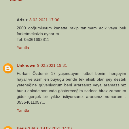
Adsız
8.02.2021 17:06
2000 doğumluyum kanatta rakip tanımam acık veya bek
farketmeksizin oynarım.
Tel: 05061692811
Yanıtla
Unknown
9.02.2021 19:31
Furkan Özdemir 17 yaşındayım futbol benim herşeyim
hayal ve azim en büyüğü bende tek eksik olan şey destek
yeteneğine güveniyorum beni ararsanız veya aramazsınız
bunu eninde sonunda göstereceğim sadece biraz zamanım
gider gerçek bir yıldız istiyorsanız ararsınız numaram :
05354611057...
Yanıtla
Barış Yıldız
19.02.2021 14:07