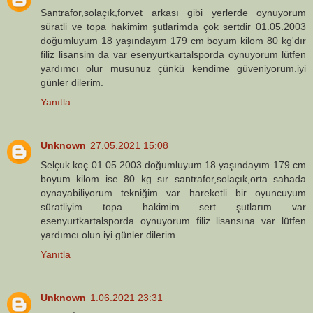
Santrafor,solaçık,forvet arkası gibi yerlerde oynuyorum
süratli ve topa hakimim şutlarimda çok sertdir 01.05.2003
doğumluyum 18 yaşındayım 179 cm boyum kilom 80 kg'dır
filiz lisansim da var esenyurtkartalsporda oynuyorum lütfen
yardımcı olur musunuz çünkü kendime güveniyorum.iyi
günler dilerim.
Yanıtla
Unknown
27.05.2021 15:08
Selçuk koç 01.05.2003 doğumluyum 18 yaşındayım 179 cm
boyum kilom ise 80 kg sır santrafor,solaçık,orta sahada
oynayabiliyorum tekniğim var hareketli bir oyuncuyum
süratliyim topa hakimim sert şutlarım var
esenyurtkartalsporda oynuyorum filiz lisansına var lütfen
yardımcı olun iyi günler dilerim.
Yanıtla
Unknown
1.06.2021 23:31