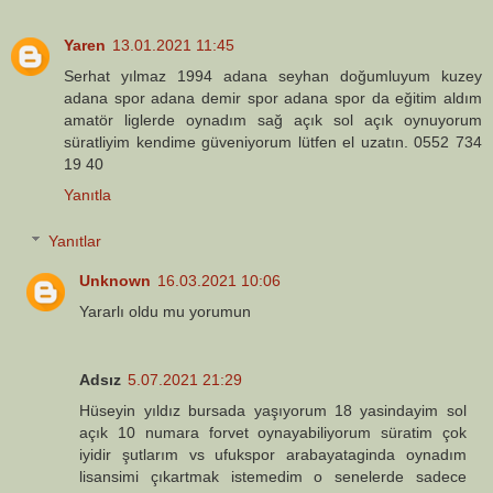
Yaren
13.01.2021 11:45
Serhat yılmaz 1994 adana seyhan doğumluyum kuzey
adana spor adana demir spor adana spor da eğitim aldım
amatör liglerde oynadım sağ açık sol açık oynuyorum
süratliyim kendime güveniyorum lütfen el uzatın. 0552 734
19 40
Yanıtla
Yanıtlar
Unknown
16.03.2021 10:06
Yararlı oldu mu yorumun
Adsız
5.07.2021 21:29
Hüseyin yıldız bursada yaşıyorum 18 yasindayim sol
açık 10 numara forvet oynayabiliyorum süratim çok
iyidir şutlarım vs ufukspor arabayataginda oynadım
lisansimi çıkartmak istemedim o senelerde sadece