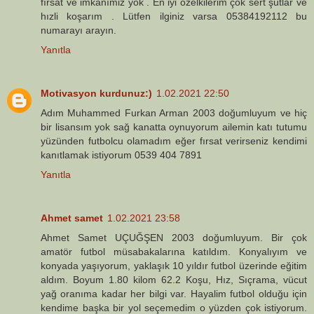
fırsat ve imkanımiz yok . En iyi özelkilerim çok sert şutlar ve
hızli koşarım . Lütfen ilginiz varsa 05384192112 bu
numarayı arayın.
Yanıtla
Motivasyon kurdunuz:)
1.02.2021 22:50
Adım Muhammed Furkan Arman 2003 doğumluyum ve hiç
bir lisansım yok sağ kanatta oynuyorum ailemin katı tutumu
yüzünden futbolcu olamadım eğer fırsat verirseniz kendimi
kanıtlamak istiyorum 0539 404 7891
Yanıtla
Ahmet samet
1.02.2021 23:58
Ahmet Samet UÇUĞŞEN 2003 doğumluyum. Bir çok
amatör futbol müsabakalarına katıldım. Konyalıyım ve
konyada yaşıyorum, yaklaşık 10 yıldır futbol üzerinde eğitim
aldım. Boyum 1.80 kilom 62.2 Koşu, Hız, Sıçrama, vücut
yağ oranıma kadar her bilgi var. Hayalim futbol olduğu için
kendime başka bir yol seçemedim o yüzden çok istiyorum.