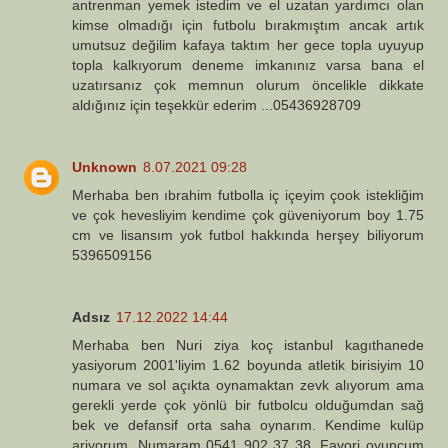
antrenman yemek istedim ve el uzatan yardımcı olan
kimse olmadığı için futbolu bırakmıştım ancak artık
umutsuz değilim kafaya taktım her gece topla uyuyup
topla kalkıyorum deneme imkanınız varsa bana el
uzatırsanız çok memnun olurum öncelikle dikkate
aldığınız için teşekkür ederim ...05436928709
Unknown
8.07.2021 09:28
Merhaba ben ıbrahim futbolla iç içeyim çook istekliğim
ve çok hevesliyim kendime çok güveniyorum boy 1.75
cm ve lisansım yok futbol hakkında herşey biliyorum
5396509156
Adsız
17.12.2022 14:44
Merhaba ben Nuri ziya koç istanbul kagıthanede
yasiyorum 2001'liyim 1.62 boyunda atletik birisiyim 10
numara ve sol açıkta oynamaktan zevk alıyorum ama
gerekli yerde çok yönlü bir futbolcu olduğumdan sağ
bek ve defansif orta saha oynarım. Kendime kulüp
ariyorum. Numaram 0541 902 37 38. Favori oyuncum