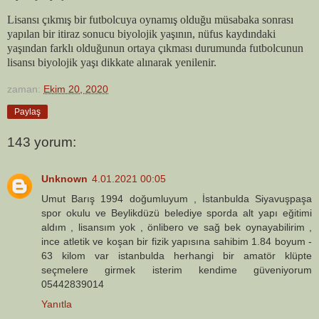
Lisansı çıkmış bir futbolcuya oynamış olduğu müsabaka sonrası
yapılan bir itiraz sonucu biyolojik yaşının, nüfus kaydındaki
yaşından farklı olduğunun ortaya çıkması durumunda futbolcunun
lisansı biyolojik yaşı dikkate alınarak yenilenir.
zaman:
Ekim 20, 2020
Paylaş
143 yorum:
Unknown
4.01.2021 00:05
Umut Barış 1994 doğumluyum , İstanbulda Siyavuşpaşa
spor okulu ve Beylikdüzü belediye sporda alt yapı eğitimi
aldım , lisansım yok , önlibero ve sağ bek oynayabilirim ,
ince atletik ve koşan bir fizik yapısına sahibim 1.84 boyum -
63 kilom var istanbulda herhangi bir amatör klüpte
seçmelere girmek isterim kendime güveniyorum
05442839014
Yanıtla