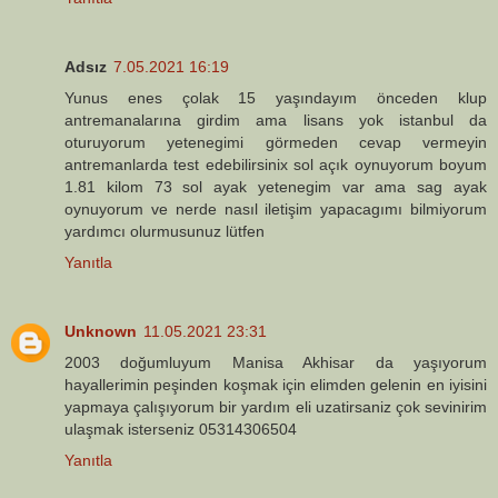
Adsız
7.05.2021 16:19
Yunus enes çolak 15 yaşındayım önceden klup
antremanalarına girdim ama lisans yok istanbul da
oturuyorum yetenegimi görmeden cevap vermeyin
antremanlarda test edebilirsinix sol açık oynuyorum boyum
1.81 kilom 73 sol ayak yetenegim var ama sag ayak
oynuyorum ve nerde nasıl iletişim yapacagımı bilmiyorum
yardımcı olurmusunuz lütfen
Yanıtla
Unknown
11.05.2021 23:31
2003 doğumluyum Manisa Akhisar da yaşıyorum
hayallerimin peşinden koşmak için elimden gelenin en iyisini
yapmaya çalışıyorum bir yardım eli uzatirsaniz çok sevinirim
ulaşmak isterseniz 05314306504
Yanıtla