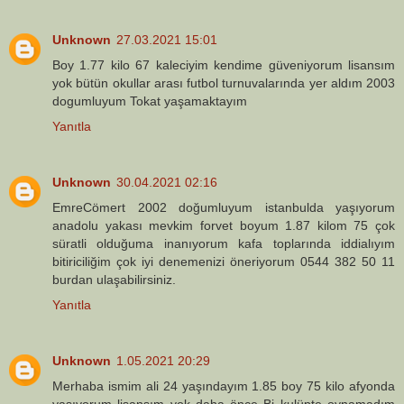
Unknown
27.03.2021 15:01
Boy 1.77 kilo 67 kaleciyim kendime güveniyorum lisansım
yok bütün okullar arası futbol turnuvalarında yer aldım 2003
dogumluyum Tokat yaşamaktayım
Yanıtla
Unknown
30.04.2021 02:16
EmreCömert 2002 doğumluyum istanbulda yaşıyorum
anadolu yakası mevkim forvet boyum 1.87 kilom 75 çok
süratli olduğuma inanıyorum kafa toplarında iddialıyım
bitiriciliğim çok iyi denemenizi öneriyorum 0544 382 50 11
burdan ulaşabilirsiniz.
Yanıtla
Unknown
1.05.2021 20:29
Merhaba ismim ali 24 yaşındayım 1.85 boy 75 kilo afyonda
yaşıyorum lisansım yok daha önce Bi kulüpte oynamadım