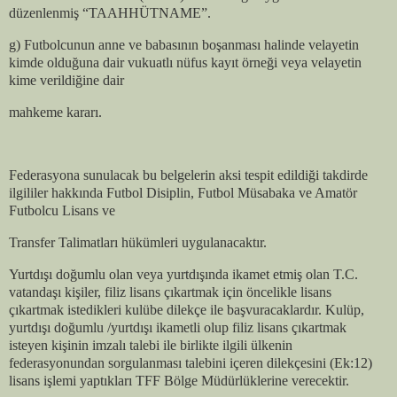
düzenlenmiş “TAAHHÜTNAME”.
g) Futbolcunun anne ve babasının boşanması halinde velayetin
kimde olduğuna dair vukuatlı nüfus kayıt örneği veya velayetin
kime verildiğine dair
mahkeme kararı.
Federasyona sunulacak bu belgelerin aksi tespit edildiği takdirde
ilgililer hakkında Futbol Disiplin, Futbol Müsabaka ve Amatör
Futbolcu Lisans ve
Transfer Talimatları hükümleri uygulanacaktır.
Yurtdışı doğumlu olan veya yurtdışında ikamet etmiş olan T.C.
vatandaşı kişiler, filiz lisans çıkartmak için öncelikle lisans
çıkartmak istedikleri kulübe dilekçe ile başvuracaklardır. Kulüp,
yurtdışı doğumlu /yurtdışı ikametli olup filiz lisans çıkartmak
isteyen kişinin imzalı talebi ile birlikte ilgili ülkenin
federasyonundan sorgulanması talebini içeren dilekçesini (Ek:12)
lisans işlemi yaptıkları TFF Bölge Müdürlüklerine verecektir.