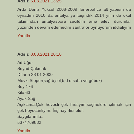
Adsız
6.03.2021 13:25
Arda Deniz Yüksel 2008-2009 fenerbahce alt yapısın da
oynadım 2010 da antalya ya taşındık 2014 yılın da okul
takimindan antalyaspora secildim ama ailevi durumlar
yuzunden devam edemedim santrafor oynuyorum iddialıyım
Yanıtla
Adsız
8.03.2021 20:10
Ad:Uğur
Soyad:Çakmak
D.tarih:28.01.2000
Mevki:Stoper(sağ.b,sol,b,d.o.saha ve göbek)
Boy:176
Kilo:63
Ayak:Sağ
Açıklama:Çok hevesli çok hırsıyım,seçmelere çıkmak için
çok heyecanlıyım. İnş hayırlısı olur.
Saygılarımla..
5374769832
Yanıtla