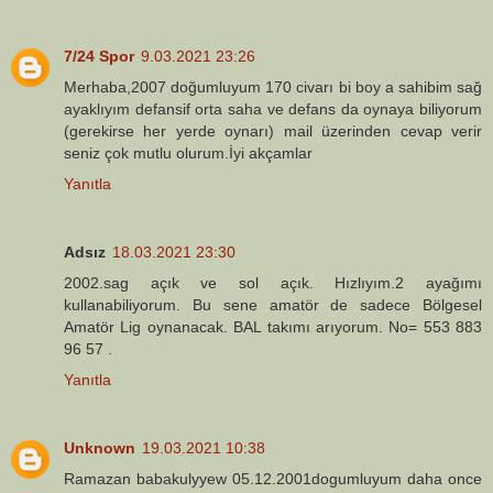
7/24 Spor
9.03.2021 23:26
Merhaba,2007 doğumluyum 170 civarı bi boy a sahibim sağ
ayaklıyım defansif orta saha ve defans da oynaya biliyorum
(gerekirse her yerde oynarı) mail üzerinden cevap verir
seniz çok mutlu olurum.İyi akçamlar
Yanıtla
Adsız
18.03.2021 23:30
2002.sag açık ve sol açık. Hızlıyım.2 ayağımı
kullanabiliyorum. Bu sene amatör de sadece Bölgesel
Amatör Lig oynanacak. BAL takımı arıyorum. No= 553 883
96 57 .
Yanıtla
Unknown
19.03.2021 10:38
Ramazan babakulyyew 05.12.2001dogumluyum daha once