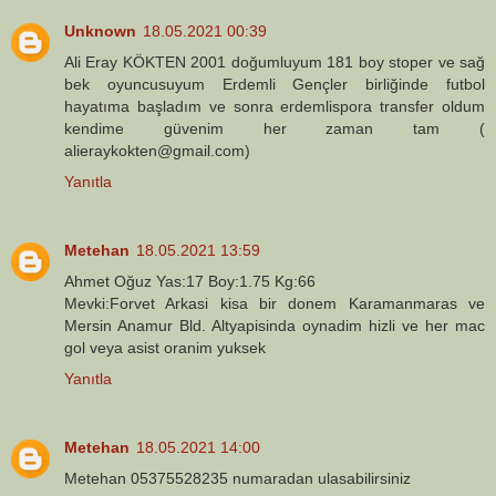
Unknown
18.05.2021 00:39
Ali Eray KÖKTEN 2001 doğumluyum 181 boy stoper ve sağ
bek oyuncusuyum Erdemli Gençler birliğinde futbol
hayatıma başladım ve sonra erdemlispora transfer oldum
kendime güvenim her zaman tam (
alieraykokten@gmail.com)
Yanıtla
Metehan
18.05.2021 13:59
Ahmet Oğuz Yas:17 Boy:1.75 Kg:66
Mevki:Forvet Arkasi kisa bir donem Karamanmaras ve
Mersin Anamur Bld. Altyapisinda oynadim hizli ve her mac
gol veya asist oranim yuksek
Yanıtla
Metehan
18.05.2021 14:00
Metehan 05375528235 numaradan ulasabilirsiniz