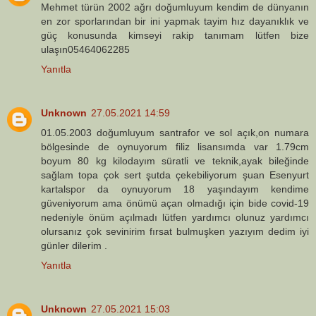
Mehmet türün 2002 ağrı doğumluyum kendim de dünyanın
en zor sporlarından bir ini yapmak tayim hız dayanıklık ve
güç konusunda kimseyi rakip tanımam lütfen bize
ulaşın05464062285
Yanıtla
Unknown
27.05.2021 14:59
01.05.2003 doğumluyum santrafor ve sol açık,on numara
bölgesinde de oynuyorum filiz lisansımda var 1.79cm
boyum 80 kg kilodayım süratli ve teknik,ayak bileğinde
sağlam topa çok sert şutda çekebiliyorum şuan Esenyurt
kartalspor da oynuyorum 18 yaşındayım kendime
güveniyorum ama önümü açan olmadığı için bide covid-19
nedeniyle önüm açılmadı lütfen yardımcı olunuz yardımcı
olursanız çok sevinirim fırsat bulmuşken yazıyım dedim iyi
günler dilerim .
Yanıtla
Unknown
27.05.2021 15:03