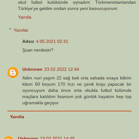
okul futbol kulübünde oynadım Türkmenistantandan
Türkiye'ye geldim ondan sonra yeni basvuruyorum
Yanıtla
Yanıtlar
Adsız
4.05.2021 02:31
Şuan nerdesin?
Unknown
23.02.2022 12:44
Adim nuri yaşım 22 sağ bek orta sahada onaya bilirim
kilom 60 boyum 170 hızı ve çevik koşu yapacak bir
oyuncuyum daha önce orta okulda futbol külümde
maçlara katıldım lisansım yok günlük hayatım hep top
uğramakla geçiyor
Yanıtla
Unknown
23.03.2021 14:45