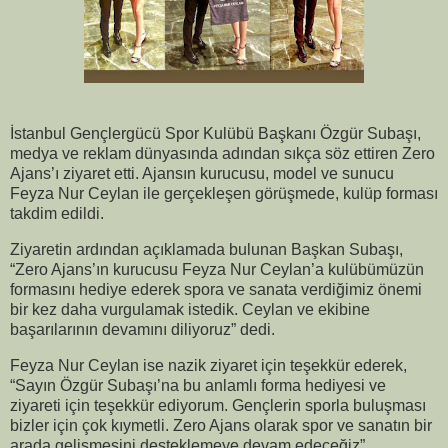
İstanbul Gençlergücü Spor Kulübü Başkanı Özgür Subaşı,
medya ve reklam dünyasında adından sıkça söz ettiren Zero
Ajans’ı ziyaret etti. Ajansın kurucusu, model ve sunucu
Feyza Nur Ceylan ile gerçekleşen görüşmede, kulüp forması
takdim edildi.
Ziyaretin ardından açıklamada bulunan Başkan Subaşı,
“Zero Ajans’ın kurucusu Feyza Nur Ceylan’a kulübümüzün
formasını hediye ederek spora ve sanata verdiğimiz önemi
bir kez daha vurgulamak istedik. Ceylan ve ekibine
başarılarının devamını diliyoruz” dedi.
Feyza Nur Ceylan ise nazik ziyaret için teşekkür ederek,
“Sayın Özgür Subaşı’na bu anlamlı forma hediyesi ve
ziyareti için teşekkür ediyorum. Gençlerin sporla buluşması
bizler için çok kıymetli. Zero Ajans olarak spor ve sanatın bir
arada gelişmesini desteklemeye devam edeceğiz”