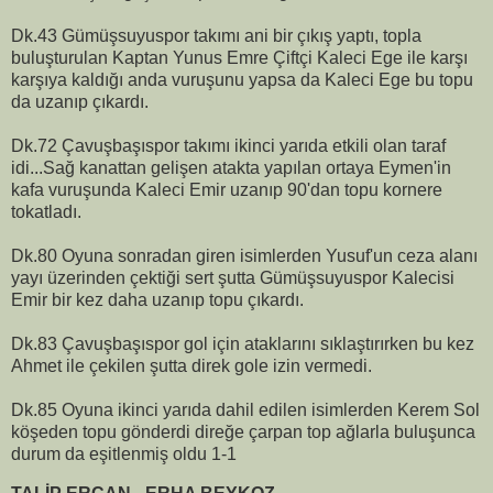
Dk.43 Gümüşsuyuspor takımı ani bir çıkış yaptı, topla
buluşturulan Kaptan Yunus Emre Çiftçi Kaleci Ege ile karşı
karşıya kaldığı anda vuruşunu yapsa da Kaleci Ege bu topu
da uzanıp çıkardı.
Dk.72 Çavuşbaşıspor takımı ikinci yarıda etkili olan taraf
idi...Sağ kanattan gelişen atakta yapılan ortaya Eymen'in
kafa vuruşunda Kaleci Emir uzanıp 90'dan topu kornere
tokatladı.
Dk.80 Oyuna sonradan giren isimlerden Yusuf'un ceza alanı
yayı üzerinden çektiği sert şutta Gümüşsuyuspor Kalecisi
Emir bir kez daha uzanıp topu çıkardı.
Dk.83 Çavuşbaşıspor gol için ataklarını sıklaştırırken bu kez
Ahmet ile çekilen şutta direk gole izin vermedi.
Dk.85 Oyuna ikinci yarıda dahil edilen isimlerden Kerem Sol
köşeden topu gönderdi direğe çarpan top ağlarla buluşunca
durum da eşitlenmiş oldu 1-1