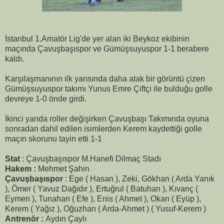
İstanbul 1.Amatör Lig'de yer alan iki Beykoz ekibinin
maçında Çavuşbaşıspor ve Gümüşsuyuspor 1-1 berabere
kaldı.
Karşılaşmanının ilk yarısında daha atak bir görüntü çizen
Gümüşsuyuspor takımı Yunus Emre Çiftçi ile bulduğu golle
devreye 1-0 önde girdi.
İkinci yarıda roller değişirken Çavuşbaşı Takımında oyuna
sonradan dahil edilen isimlerden Kerem kaydettiği golle
maçın skorunu tayin etti 1-1
Stat
: Çavuşbaşıspor M.Hanefi Dilmaç Stadı
Hakem :
Mehmet Şahin
Çavuşbaşıspor
: Ege ( Hasan ), Zeki, Gökhan ( Arda Yanık
), Ömer ( Yavuz Dağıdır ), Ertuğrul ( Batuhan ), Kıvanç (
Eymen ), Tunahan ( Efe ), Enis ( Ahmet ), Okan ( Eyüp ),
Kerem ( Yağız ), Oğuzhan ( Arda-Ahmet ) ( Yusuf-Kerem )
Antrenör :
Aydın Çaylı