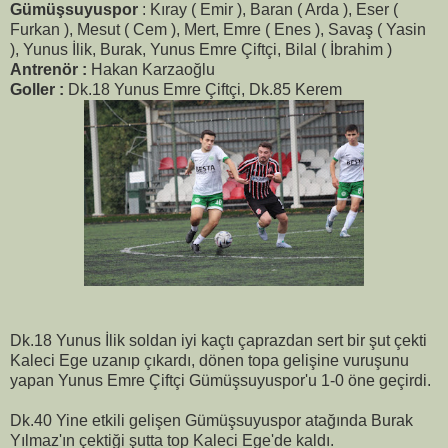
Gümüşsuyuspor
: Kıray ( Emir ), Baran ( Arda ), Eser (
Furkan ), Mesut ( Cem ), Mert, Emre ( Enes ), Savaş ( Yasin
), Yunus İlik, Burak, Yunus Emre Çiftçi, Bilal ( İbrahim )
Antrenör :
Hakan Karzaoğlu
Goller :
Dk.18 Yunus Emre Çiftçi, Dk.85 Kerem
Dk.18 Yunus İlik soldan iyi kaçtı çaprazdan sert bir şut çekti
Kaleci Ege uzanıp çıkardı, dönen topa gelişine vuruşunu
yapan Yunus Emre Çiftçi Gümüşsuyuspor'u 1-0 öne geçirdi.
Dk.40 Yine etkili gelişen Gümüşsuyuspor atağında Burak
Yılmaz'ın çektiği şutta top Kaleci Ege'de kaldı.