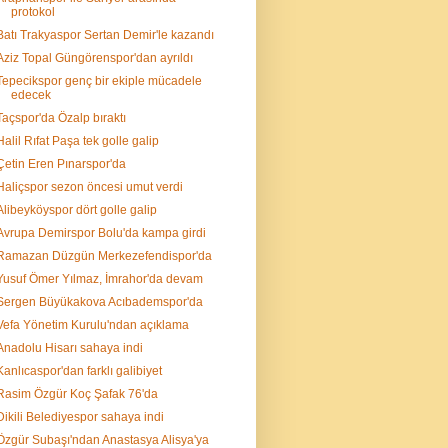
protokol
Batı Trakyaspor Sertan Demir'le kazandı
Aziz Topal Güngörenspor'dan ayrıldı
Tepecikspor genç bir ekiple mücadele
edecek
Taçspor'da Özalp bıraktı
Halil Rıfat Paşa tek golle galip
Çetin Eren Pınarspor'da
Haliçspor sezon öncesi umut verdi
Alibeyköyspor dört golle galip
Avrupa Demirspor Bolu'da kampa girdi
Ramazan Düzgün Merkezefendispor'da
Yusuf Ömer Yılmaz, İmrahor'da devam
Sergen Büyükakova Acıbademspor'da
Vefa Yönetim Kurulu'ndan açıklama
Anadolu Hisarı sahaya indi
Kanlıcaspor'dan farklı galibiyet
Rasim Özgür Koç Şafak 76'da
Dikili Belediyespor sahaya indi
Özgür Subaşı'ndan Anastasya Alisya'ya