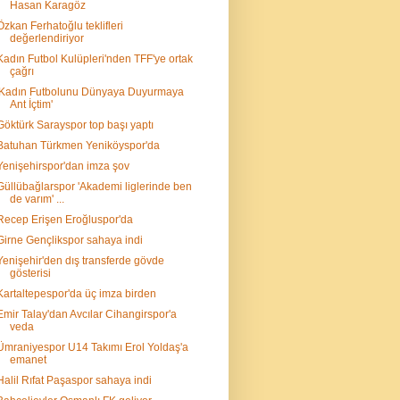
Hasan Karagöz
Özkan Ferhatoğlu teklifleri
değerlendiriyor
Kadın Futbol Kulüpleri'nden TFF'ye ortak
çağrı
'Kadın Futbolunu Dünyaya Duyurmaya
Ant İçtim'
Göktürk Sarayspor top başı yaptı
Batuhan Türkmen Yeniköyspor'da
Yenişehirspor'dan imza şov
Güllübağlarspor 'Akademi liglerinde ben
de varım' ...
Recep Erişen Eroğluspor'da
Girne Gençlikspor sahaya indi
Yenişehir'den dış transferde gövde
gösterisi
Kartaltepespor'da üç imza birden
Emir Talay'dan Avcılar Cihangirspor'a
veda
Ümraniyespor U14 Takımı Erol Yoldaş'a
emanet
Halil Rıfat Paşaspor sahaya indi