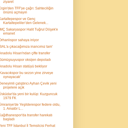
ziyaret
Ergin'den TFF'ye çağrı: Sahteciliğin
önünü açmayın
Kartaltepespor ve Genç
Kartaltepeliler’den Gelenek...
İMÇ Sakaryaspor Halit Tuğrul Döşek'e
emanet
Orhanlıspor sahaya iniyor
'BAL'a çıkacağımıza inancımız tam'
Anadolu Hisarı'ndan çifte transfer
Gümüşsuyuspor oksijen depoladı
Anadolu Hisarı statüyü bekliyor
'Kavacıkspor bu sezon yine zirveye
oynayacak'
Deneyimli çalıştırıcı Ayhan Çevik yeni
projelere açık
Üsküdar'da yeni bir kulüp: Kuzguncuk
1979 FK
Ümraniye'de Yeşilderespor federe oldu,
1. Amatör L...
Kağıthanespor'da transfer harekatı
başladı
Yeni TFF İstanbul İl Temsilcisi Ferhat