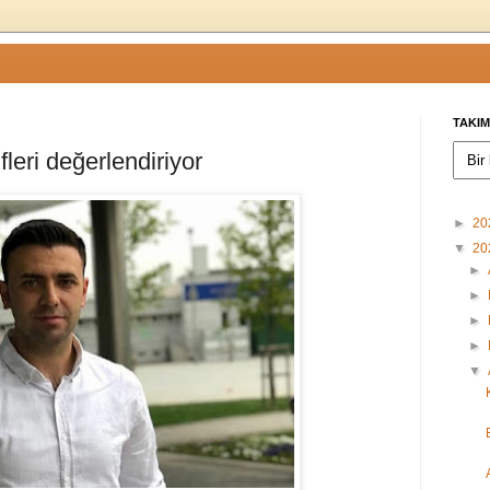
TAKIM
leri değerlendiriyor
►
20
▼
20
►
►
►
►
▼