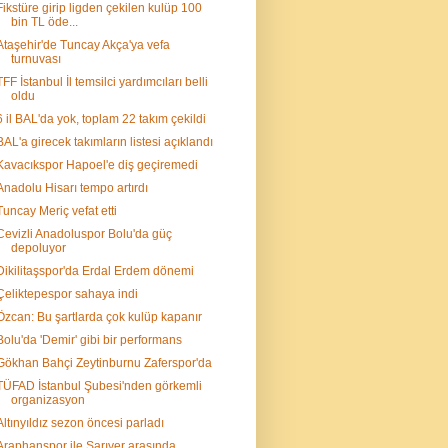
Fikstüre girip ligden çekilen kulüp 100
bin TL öde...
Ataşehir'de Tuncay Akça'ya vefa
turnuvası
TFF İstanbul İl temsilci yardımcıları belli
oldu
6 il BAL'da yok, toplam 22 takım çekildi
BAL'a girecek takımların listesi açıklandı
Kavacıkspor Hapoel'e diş geçiremedi
Anadolu Hisarı tempo artırdı
Tuncay Meriç vefat etti
Cevizli Anadoluspor Bolu'da güç
depoluyor
Dikilitaşspor'da Erdal Erdem dönemi
Çeliktepespor sahaya indi
Özcan: Bu şartlarda çok kulüp kapanır
Bolu'da 'Demir' gibi bir performans
Gökhan Bahçi Zeytinburnu Zaferspor'da
TÜFAD İstanbul Şubesi'nden görkemli
organizasyon
Altınyıldız sezon öncesi parladı
Araphanspor ile Sarıyer arasında