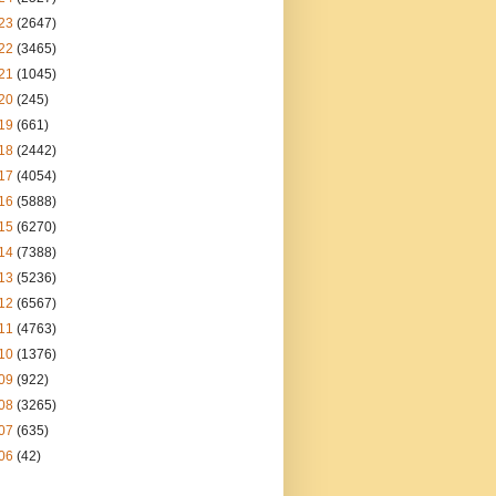
23
(2647)
22
(3465)
21
(1045)
20
(245)
19
(661)
18
(2442)
17
(4054)
16
(5888)
15
(6270)
14
(7388)
13
(5236)
12
(6567)
11
(4763)
10
(1376)
09
(922)
08
(3265)
07
(635)
06
(42)