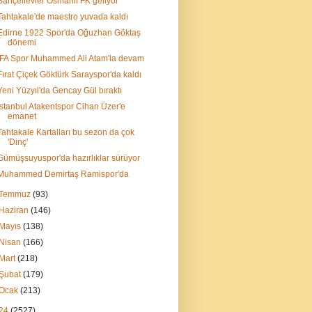
Bahçelievler Osmanlı FK geliyor
Tahtakale'de maestro yuvada kaldı
Edirne 1922 Spor'da Oğuzhan Göktaş
dönemi
İFA Spor Muhammed Ali Atam'la devam
Fırat Çiçek Göktürk Sarayspor'da kaldı
Yeni Yüzyıl'da Gencay Gül bıraktı
İstanbul Atakentspor Cihan Üzer'e
emanet
Tahtakale Kartalları bu sezon da çok
'Dinç'
Gümüşsuyuspor'da hazırlıklar sürüyor
Muhammed Demirtaş Ramispor'da
Temmuz
(93)
Haziran
(146)
Mayıs
(138)
Nisan
(166)
Mart
(218)
Şubat
(179)
Ocak
(213)
24
(2527)