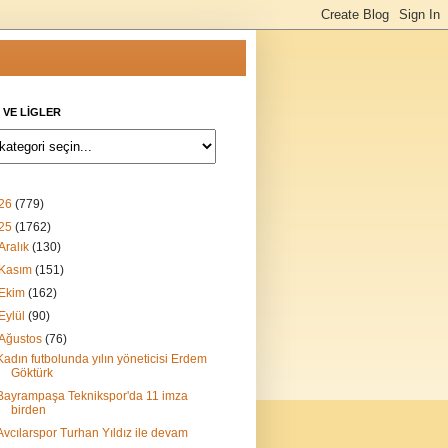
 VE LİGLER
26
(779)
25
(1762)
Aralık
(130)
Kasım
(151)
Ekim
(162)
Eylül
(90)
Ağustos
(76)
Kadın futbolunda yılın yöneticisi Erdem
Göktürk
Bayrampaşa Teknikspor'da 11 imza
birden
Avcılarspor Turhan Yıldız ile devam