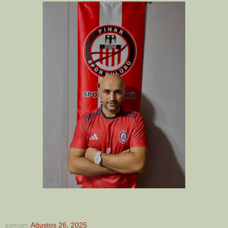
zaman:
Ağustos 26, 2025