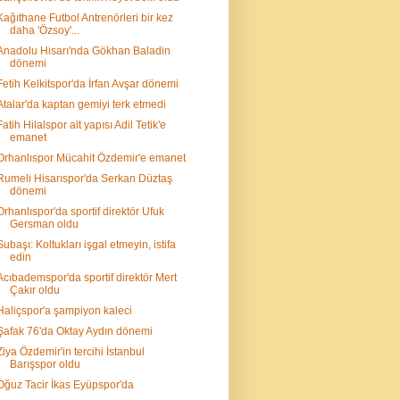
Kağıthane Futbol Antrenörleri bir kez
daha 'Özsoy'...
Anadolu Hisarı'nda Gökhan Baladin
dönemi
Fetih Kelkitspor'da İrfan Avşar dönemi
Atalar'da kaptan gemiyi terk etmedi
Fatih Hilalspor alt yapısı Adil Tetik'e
emanet
Orhanlıspor Mücahit Özdemir'e emanet
Rumeli Hisarıspor'da Serkan Düztaş
dönemi
Orhanlıspor'da sportif direktör Ufuk
Gersman oldu
Subaşı: Koltukları işgal etmeyin, istifa
edin
Acıbademspor'da sportif direktör Mert
Çakır oldu
Haliçspor'a şampiyon kaleci
Şafak 76'da Oktay Aydın dönemi
Ziya Özdemir'in tercihi İstanbul
Barışspor oldu
Oğuz Tacir İkas Eyüpspor'da