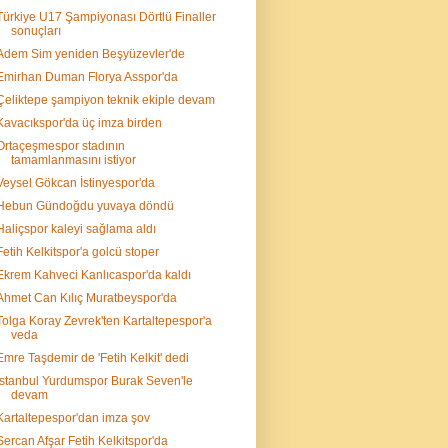
Türkiye U17 Şampiyonası Dörtlü Finaller
sonuçları
Adem Sim yeniden Beşyüzevler'de
Emirhan Duman Florya Asspor'da
Çeliktepe şampiyon teknik ekiple devam
Kavacıkspor'da üç imza birden
Ortaçeşmespor stadının
tamamlanmasını istiyor
Veysel Gökcan İstinyespor'da
Hebun Gündoğdu yuvaya döndü
Haliçspor kaleyi sağlama aldı
Fetih Kelkitspor'a golcü stoper
Ekrem Kahveci Kanlıcaspor'da kaldı
Ahmet Can Kılıç Muratbeyspor'da
Tolga Koray Zevrek'ten Kartaltepespor'a
veda
Emre Taşdemir de 'Fetih Kelkit' dedi
İstanbul Yurdumspor Burak Seven'le
devam
Kartaltepespor'dan imza şov
Sercan Afşar Fetih Kelkitspor'da