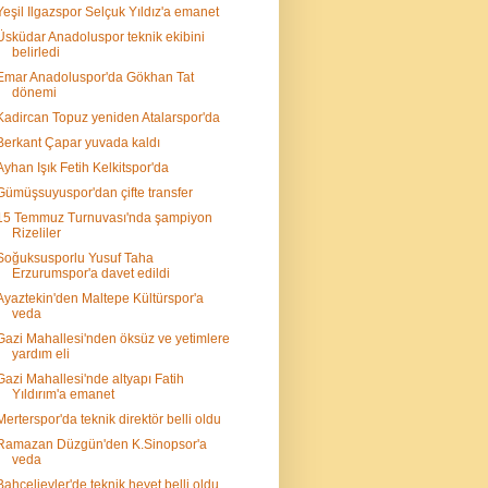
Yeşil Ilgazspor Selçuk Yıldız'a emanet
Üsküdar Anadoluspor teknik ekibini
belirledi
Emar Anadoluspor'da Gökhan Tat
dönemi
Kadircan Topuz yeniden Atalarspor'da
Berkant Çapar yuvada kaldı
Ayhan Işık Fetih Kelkitspor'da
Gümüşsuyuspor'dan çifte transfer
15 Temmuz Turnuvası'nda şampiyon
Rizeliler
Soğuksusporlu Yusuf Taha
Erzurumspor'a davet edildi
Ayaztekin'den Maltepe Kültürspor'a
veda
Gazi Mahallesi'nden öksüz ve yetimlere
yardım eli
Gazi Mahallesi'nde altyapı Fatih
Yıldırım'a emanet
Merterspor'da teknik direktör belli oldu
Ramazan Düzgün'den K.Sinopsor'a
veda
Bahçelievler'de teknik heyet belli oldu