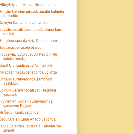
Alibeyköyspor Hasan Hız'a emanet
Gelişim liglerine girecek amatör kulüpler
belli oldu
Kuzeyin Kaplanları sahaya indi
Cevizlispor altyapısından A takıma tam
destek
Güngörenspor'da Aziz Topal dönemi
Boğaziçispor acele etmiyor
Hocasıyla, futbolcusuyla hep birlikte
kulübü yenil...
Murat Ulu Kanlıcaspor'a imza attı
Karacaahmet Aygenspor'da üç imza
Ormanlı Turnuvası'nda şampiyon
Yazlıkköy
Göktürk Sarayspor alt yapı seçmesi
yapacak
47. Kemah Köyleri Turnuvası'nda
şampiyon Koçkar
Ali Özgül Kanlıcaspor'da
Özgür Arslan Emar Anadoluspor'da
Tanju Çolak'tan Tahtakale Kartalları'na
ziyaret