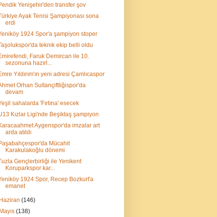
Pendik Yenişehir'den transfer şov
Türkiye Ayak Tenisi Şampiyonası sona
erdi
Yeniköy 1924 Spor'a şampiyon stoper
Taşolukspor'da teknik ekip belli oldu
Emirefendi, Faruk Demircan ile 10.
sezonuna hazırl...
Emre Yıldırım'ın yeni adresi Çamlıcaspor
Ahmet Orhan Sultançiftliğispor'da
devam
Yeşil sahalarda 'Fırtına' esecek
U13 Kızlar Ligi'nde Beşiktaş şampiyon
Karacaahmet Aygenspor'da imzalar art
arda atıldı
Paşabahçespor'da Mücahit
Karakulakoğlu dönemi
Tuzla Gençlerbirliği ile Yenikent
Koruparkspor kar...
Yeniköy 1924 Spor, Recep Bozkurt'a
emanet
Haziran
(146)
Mayıs
(138)