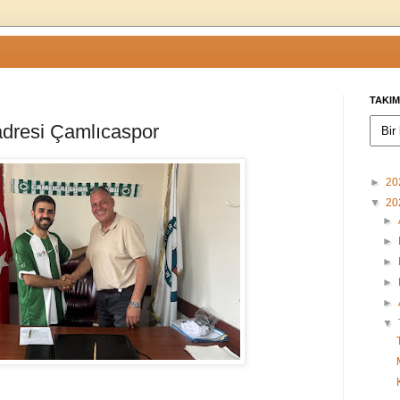
TAKIM
 adresi Çamlıcaspor
►
20
▼
20
►
►
►
►
►
▼