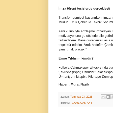
İmza töreni tesislerde gerçekleşti
Transfer resmiyet kazanırken, imza t
Müdürü Ufuk Çoker ile Teknik Sorumlu
Yeni kulübüyle sözleşme imzalayan E
motivasyonunu şu sözlerle dile getirdi
farkındayım. Bana güvenenleri asla
teşekkür ederim. Artık hedefim Çaml
yansıtmak olacak.”
Emre Yıldırım kimdir?
Futbola Çakmakspor altyapısında baş
Çavuşbaşıspor, Üsküdar Salacakspor
Ümraniye İnkilapbir, Fikirtepe Dumlup
Haber : Murat Nazik
zaman:
Temmuz 03, 2025
Etiketler:
ÇAMLICASPOR