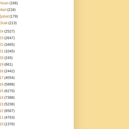
Nisan
(166)
Mart
(218)
Şubat
(179)
Ocak
(213)
24
(2527)
23
(2647)
22
(3465)
21
(1045)
20
(245)
19
(661)
18
(2442)
17
(4054)
16
(5888)
15
(6270)
14
(7388)
13
(5236)
12
(6567)
11
(4763)
10
(1376)