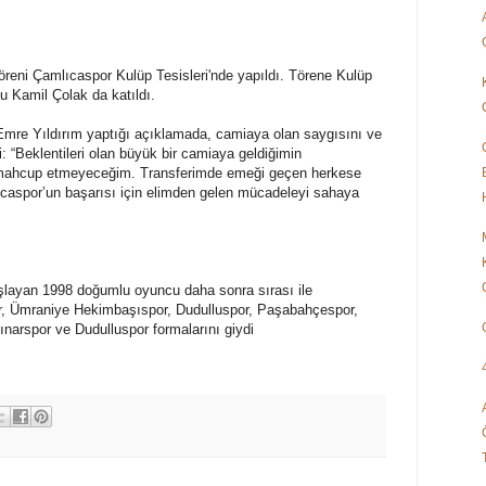
öreni Çamlıcaspor Kulüp Tesisleri'nde yapıldı. Törene Kulüp
 Kamil Çolak da katıldı.
mre Yıldırım yaptığı açıklamada, camiaya olan saygısını ve
: “Beklentileri olan büyük bir camiaya geldiğimin
 mahcup etmeyeceğim. Transferimde emeği geçen herkese
ıcaspor’un başarısı için elimden gelen mücadeleyi sahaya
layan 1998 doğumlu oyuncu daha sonra sırası ile
, Ümraniye Hekimbaşıspor, Dudulluspor, Paşabahçespor,
ınarspor ve Dudulluspor formalarını giydi