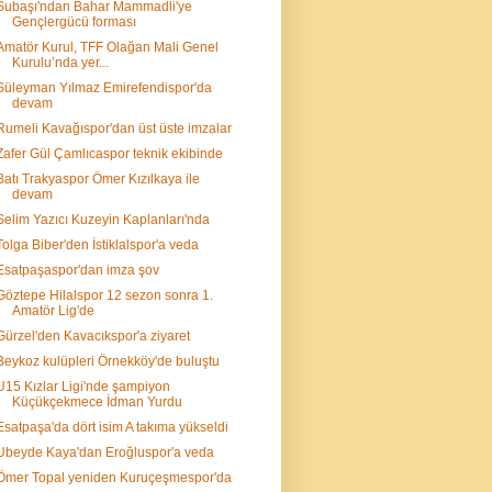
Subaşı'ndan Bahar Mammadli'ye
Gençlergücü forması
Amatör Kurul, TFF Olağan Mali Genel
Kurulu’nda yer...
Süleyman Yılmaz Emirefendispor'da
devam
Rumeli Kavağıspor'dan üst üste imzalar
Zafer Gül Çamlıcaspor teknik ekibinde
Batı Trakyaspor Ömer Kızılkaya ile
devam
Selim Yazıcı Kuzeyin Kaplanları'nda
Tolga Biber'den İstiklalspor'a veda
Esatpaşaspor'dan imza şov
Göztepe Hilalspor 12 sezon sonra 1.
Amatör Lig'de
Gürzel'den Kavacıkspor'a ziyaret
Beykoz kulüpleri Örnekköy'de buluştu
U15 Kızlar Ligi'nde şampiyon
Küçükçekmece İdman Yurdu
Esatpaşa'da dört isim A takıma yükseldi
Ubeyde Kaya'dan Eroğluspor'a veda
Ömer Topal yeniden Kuruçeşmespor'da