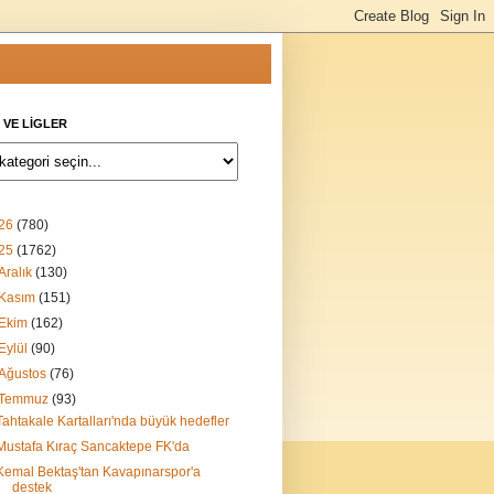
 VE LİGLER
26
(780)
25
(1762)
Aralık
(130)
Kasım
(151)
Ekim
(162)
Eylül
(90)
Ağustos
(76)
Temmuz
(93)
Tahtakale Kartalları'nda büyük hedefler
Mustafa Kıraç Sancaktepe FK'da
Kemal Bektaş'tan Kavapınarspor'a
destek