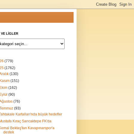
 VE LİGLER
26
(779)
25
(1762)
Aralık
(130)
Kasım
(151)
Ekim
(162)
Eylül
(90)
Ağustos
(76)
Temmuz
(93)
Tahtakale Kartalları'nda büyük hedefler
Mustafa Kıraç Sancaktepe FK'da
Kemal Bektaş'tan Kavapınarspor'a
destek