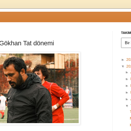
TAKIM
 Gökhan Tat dönemi
►
20
▼
20
►
►
►
►
►
▼