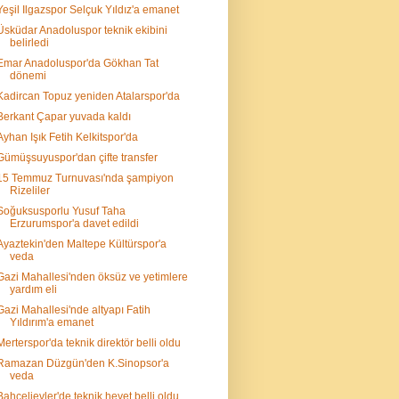
Yeşil Ilgazspor Selçuk Yıldız'a emanet
Üsküdar Anadoluspor teknik ekibini
belirledi
Emar Anadoluspor'da Gökhan Tat
dönemi
Kadircan Topuz yeniden Atalarspor'da
Berkant Çapar yuvada kaldı
Ayhan Işık Fetih Kelkitspor'da
Gümüşsuyuspor'dan çifte transfer
15 Temmuz Turnuvası'nda şampiyon
Rizeliler
Soğuksusporlu Yusuf Taha
Erzurumspor'a davet edildi
Ayaztekin'den Maltepe Kültürspor'a
veda
Gazi Mahallesi'nden öksüz ve yetimlere
yardım eli
Gazi Mahallesi'nde altyapı Fatih
Yıldırım'a emanet
Merterspor'da teknik direktör belli oldu
Ramazan Düzgün'den K.Sinopsor'a
veda
Bahçelievler'de teknik heyet belli oldu