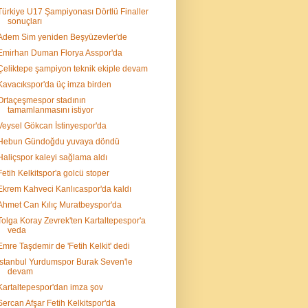
Türkiye U17 Şampiyonası Dörtlü Finaller
sonuçları
Adem Sim yeniden Beşyüzevler'de
Emirhan Duman Florya Asspor'da
Çeliktepe şampiyon teknik ekiple devam
Kavacıkspor'da üç imza birden
Ortaçeşmespor stadının
tamamlanmasını istiyor
Veysel Gökcan İstinyespor'da
Hebun Gündoğdu yuvaya döndü
Haliçspor kaleyi sağlama aldı
Fetih Kelkitspor'a golcü stoper
Ekrem Kahveci Kanlıcaspor'da kaldı
Ahmet Can Kılıç Muratbeyspor'da
Tolga Koray Zevrek'ten Kartaltepespor'a
veda
Emre Taşdemir de 'Fetih Kelkit' dedi
İstanbul Yurdumspor Burak Seven'le
devam
Kartaltepespor'dan imza şov
Sercan Afşar Fetih Kelkitspor'da