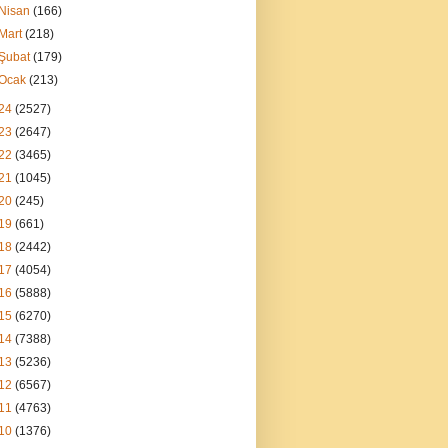
Nisan
(166)
Mart
(218)
Şubat
(179)
Ocak
(213)
24
(2527)
23
(2647)
22
(3465)
21
(1045)
20
(245)
19
(661)
18
(2442)
17
(4054)
16
(5888)
15
(6270)
14
(7388)
13
(5236)
12
(6567)
11
(4763)
10
(1376)