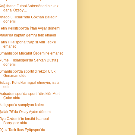
Kağıthane Futbol Antrenörleri bir kez
daha 'Özsoy'...
Anadolu Hisarı'nda Gökhan Baladin
dönemi
Fetih Kelkitspor'da İrfan Avşar dönemi
Atalar'da kaptan gemiyi terk etmedi
Fatih Hilalspor alt yapısı Adil Tetik'e
emanet
Orhanlıspor Mücahit Özdemir'e emanet
Rumeli Hisarıspor'da Serkan Düztaş
dönemi
Orhanlıspor'da sportif direktör Ufuk
Gersman oldu
Subaşı: Koltukları işgal etmeyin, istifa
edin
Acıbademspor'da sportif direktör Mert
Çakır oldu
Haliçspor'a şampiyon kaleci
Şafak 76'da Oktay Aydın dönemi
Ziya Özdemir'in tercihi İstanbul
Barışspor oldu
Oğuz Tacir İkas Eyüpspor'da