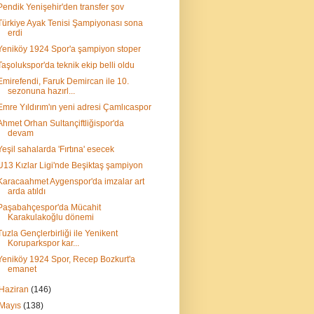
Pendik Yenişehir'den transfer şov
Türkiye Ayak Tenisi Şampiyonası sona
erdi
Yeniköy 1924 Spor'a şampiyon stoper
Taşolukspor'da teknik ekip belli oldu
Emirefendi, Faruk Demircan ile 10.
sezonuna hazırl...
Emre Yıldırım'ın yeni adresi Çamlıcaspor
Ahmet Orhan Sultançiftliğispor'da
devam
Yeşil sahalarda 'Fırtına' esecek
U13 Kızlar Ligi'nde Beşiktaş şampiyon
Karacaahmet Aygenspor'da imzalar art
arda atıldı
Paşabahçespor'da Mücahit
Karakulakoğlu dönemi
Tuzla Gençlerbirliği ile Yenikent
Koruparkspor kar...
Yeniköy 1924 Spor, Recep Bozkurt'a
emanet
Haziran
(146)
Mayıs
(138)