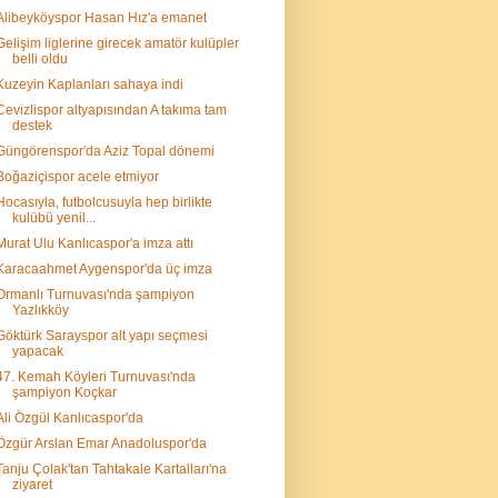
Alibeyköyspor Hasan Hız'a emanet
Gelişim liglerine girecek amatör kulüpler
belli oldu
Kuzeyin Kaplanları sahaya indi
Cevizlispor altyapısından A takıma tam
destek
Güngörenspor'da Aziz Topal dönemi
Boğaziçispor acele etmiyor
Hocasıyla, futbolcusuyla hep birlikte
kulübü yenil...
Murat Ulu Kanlıcaspor'a imza attı
Karacaahmet Aygenspor'da üç imza
Ormanlı Turnuvası'nda şampiyon
Yazlıkköy
Göktürk Sarayspor alt yapı seçmesi
yapacak
47. Kemah Köyleri Turnuvası'nda
şampiyon Koçkar
Ali Özgül Kanlıcaspor'da
Özgür Arslan Emar Anadoluspor'da
Tanju Çolak'tan Tahtakale Kartalları'na
ziyaret