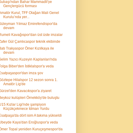
Subaşı'ndan Bahar Mammadli'ye
Gençlergücü forması
Amatör Kurul, TFF Olağan Mali Genel
Kurulu’nda yer...
Süleyman Yılmaz Emirefendispor'da
devam
Rumeli Kavağıspor'dan üst üste imzalar
Zafer Gül Çamlıcaspor teknik ekibinde
Batı Trakyaspor Ömer Kızılkaya ile
devam
Selim Yazıcı Kuzeyin Kaplanları'nda
Tolga Biber'den İstiklalspor'a veda
Esatpaşaspor'dan imza şov
Göztepe Hilalspor 12 sezon sonra 1.
Amatör Lig'de
Gürzel'den Kavacıkspor'a ziyaret
Beykoz kulüpleri Örnekköy'de buluştu
U15 Kızlar Ligi'nde şampiyon
Küçükçekmece İdman Yurdu
Esatpaşa'da dört isim A takıma yükseldi
Ubeyde Kaya'dan Eroğluspor'a veda
Ömer Topal yeniden Kuruçeşmespor'da