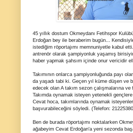
45 yıllık dostum Okmeydanı Fetihspor Kulüb
Erdoğan bey ile beraberim bugün... Kendisiy
istediğim röportajımı memnuniyetle kabul etti
antrenör olarak şampiyonluk yaşamış birisiyi
haber yapmak şahsım içinde onur vericidir el
Takımının onlarca şampiyonluğunda payı olan
da yaşadı tabi ki. Geçen yıl küme düşen ve b
edecek olan A takım sezon çalışmalarına ve fu
Takımda oynamak isteyen yetenekli gençlere
Cevat hoca, takımlarında oynamak isteyenleri
başvurabileceğini söyledi. (Telefon: 2122538
Ben de burada röportajımı noktalarken Okmey
ağabeyim Cevat Erdoğan'a yeni sezonda başarı