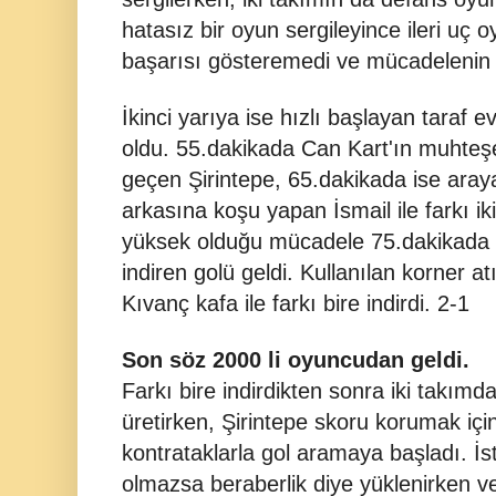
hatasız bir oyun sergileyince ileri uç 
başarısı gösteremedi ve mücadelenin il
İkinci yarıya ise hızlı başlayan taraf e
oldu. 55.dakikada Can Kart'ın muhteşe
geçen Şirintepe, 65.dakikada ise araya
arkasına koşu yapan İsmail ile farkı ik
yüksek olduğu mücadele 75.dakikada i
indiren golü geldi. Kullanılan korner a
Kıvanç kafa ile farkı bire indirdi. 2-1
Son söz 2000 li oyuncudan geldi.
Farkı bire indirdikten sonra iki takımd
üretirken, Şirintepe skoru korumak içi
kontrataklarla gol aramaya başladı. İs
olmazsa beraberlik diye yüklenirken ve