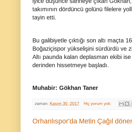
iyice düşünce sahneye çıkan Gökhan, k
takımının dördüncü golünü filelere yo
tayin etti.
Bu galibiyetle çıktığı son altı maçta 
Boğaziçispor yükselişini sürdürdü ve z
Altı paunda kalan deplasman ekibi i
derinden hissetmeye başladı.
Muhabir: Gökhan Taner
zaman:
Kasım 30, 2017
Hiç yorum yok:
Orhanlıspor'da Metin Çağıl döne