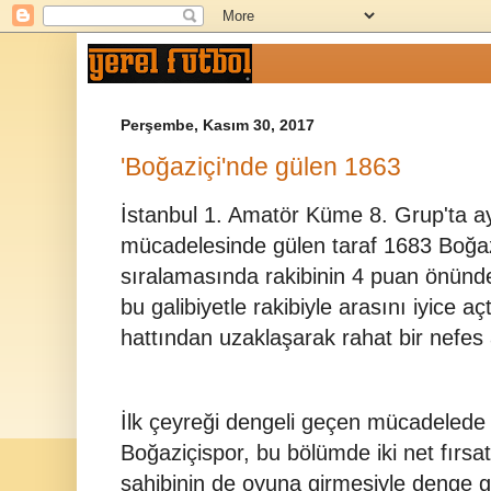
Perşembe, Kasım 30, 2017
'Boğaziçi'nde gülen 1863
İstanbul 1. Amatör Küme 8. Grup'ta ayn
mücadelesinde gülen taraf 1683 Boğaz
sıralamasında rakibinin 4 puan önünd
bu galibiyetle rakibiyle arasını iyice 
hattından uzaklaşarak rahat bir nefes 
İlk çeyreği dengeli geçen mücadelede 
Boğaziçispor, bu bölümde iki net fırs
sahibinin de oyuna girmesiyle denge 