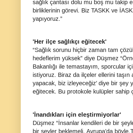
sağlık çantası dolu mu boş mu takip 
birliklerinin görevi. Biz TASKK ve İAS
yapıyoruz.”
'Her ilçe sağlıkçı eğitecek'
“Sağlık sorunu hiçbir zaman tam çöz
hedeflerim yüksek” diye Düşmez “Örne
Bakanlığı ile temastayım, sporcular iç
istiyoruz. Biraz da ilçeler ellerini taşın
yapacak, biz izleyeceğiz’ diye bir şey y
eğitecek. Bu protokole kulüpler sahip 
'İnandıkları için eleştirmiyorlar'
Düşmez “İnsanlar kendileri de bir şey
bir şeyler beklemeli. Avrupa’da böyle.T