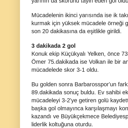
yarının da skorunu tayin eden gol oldu
Mücadelenin ikinci yarısında ise ik tak
kurmak için yüksek mücadele örneği 
son 20 dakikasına da eşitlikle girildi.
3 dakikada 2 gol
Konuk ekip Küçükyalı Yelken, önce 73,
Ömer 75.dakikada ise Volkan ile bir an
mücadelede skor 3-1 oldu.
Bu golden sonra Barbarosspor'un farkı
89.dakikada sonuç buldu. Ev sahibi e
mücadeleyi 3-2'ye getiren golü kaydet
başka gol olmayınca karşılaşmayı konu
kazandı ve Büyükçekmece Belediyespo
liderlik koltuğuna oturdu.