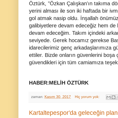
Öztürk, "Özkan Çalışkan'ın takıma dönü
yerini alması ile son iki haftada bir i
gol atmak nasip oldu. İnşallah önüm
galibiyetlere devam edeceğiz hem de 
devam edeceğim. Takım içindeki arkadaş
seviyede. Gerek hocamız gerekse Baş
idarecilerimiz genç arkadaşlarımıza 
ettiler. Bizde onların güvenlerini boş
güvendikleri için tüm camiamıza teşek
HABER:MELİH ÖZTÜRK
zaman:
Kasım 30, 2017
Hiç yorum yok:
Kartaltepespor'da geleceğin planl