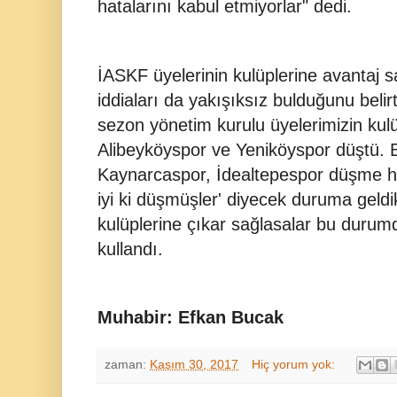
hatalarını kabul etmiyorlar" dedi.
İASKF üyelerinin kulüplerine avantaj 
iddiaları da yakışıksız bulduğunu beli
sezon yönetim kurulu üyelerimizin kul
Alibeyköyspor ve Yeniköyspor düştü. 
Kaynarcaspor, İdealtepespor düşme hat
iyi ki düşmüşler' diyecek duruma geldi
kulüplerine çıkar sağlasalar bu durumda
kullandı.
Muhabir: Efkan Bucak
zaman:
Kasım 30, 2017
Hiç yorum yok: