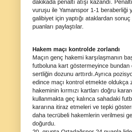
dakikada penaltı atışı kazandı. Penalt
vuruşu ile Yamanspor 1-1 beraberliği
galibiyet için yaptığı ataklardan sonuç
puanları paylaştılar.
Hakem maçı kontrolde zorlandı
Maçın genç hakemi karşılaşmanın başı
futboluna kart göstermeyince bundan c
sertliğin dozunu arttırdı.Ayrıca pozisy
edince maçı kontrol etmekte oldukça 
hakeminin kırmızı kartları doğru karard
kullanmakta geç kalınca sahadaki futb
kararına itiraz etmeleri ve tepki göste
daha tecrübeli hakemlerin verilmesi ge
doğurdu.
20. grupta Ortadağspor 24 puanla lider