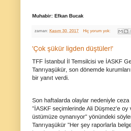
Muhabir: Efkan Bucak
zaman:
Kasım 30, 2017
Hiç yorum yok:
'Çok şükür ligden düştüler!'
TFF İstanbul İl Temsilcisi ve İASKF Ge
Tanrıyaşükür, son dönemde kurumlarına
bir yanıt verdi.
Son haftalarda olaylar nedeniyle ceza 
"İASKF seçimlerinde Ali Düşmez'e oy 
üstümüze oynanıyor" yönündeki söyleml
Tanrıyaşükür "Her şey raporlarla belge