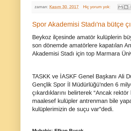
zaman:
Kasım 30, 2017
Hiç yorum yok:
Spor Akademisi Stadı'na bütçe çık
Beykoz ilçesinde amatör kulüplerin b
son dönemde amatörlere kapatılan An
Akademisi Stadı için top Marmara Üni
TASKK ve İASKF Genel Başkanı Ali Düş
Gençlik Spor İl Müdürlüğü’nden 6 mily
çıkardıklarını belirterek “Ancak rektör
maalesef kulüpler antrenman bile ya
kulüplerimizin de suçu var”dedi.
Muhabir: Efkan Bucak