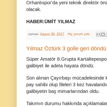
Orhanlıspor'da yeni teknik direktör ön
olacak.
HABER:ÜMİT YILMAZ
zaman:
Kasım 30, 2017
Hiç yorum yok:
Yılmaz Öztürk 3 golle geri döndü
Süper Amatör 8.Grupta Kartaltepespor s
galibiyet ile adeta hayata döndü.
Son alınan Çayırbaşı mücadelesinde ki 
pay sahibi olup fileleri 3 kez havalan
galibiyetin baş mimarlarından oldu.
Takımın durumu hakkında açıklamala