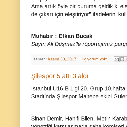
Ama artık öyle bir duruma geldik ki eleş
de çıkarı için eleştiriyor” ifadelerini kul
Muhabir : Efkan Bucak
Sayın Ali Düşmez’le röportajımız parça
zaman:
Kasım 30, 2017
Hiç yorum yok:
Şilespor 5 attı 3 aldı
İstanbul U16-B Ligi 20. Grup 10.hafta
Stadı’nda Şilespor Maltepe ekibi Güle
Sinan Demir, Hanifi Bilen, Metin Kar
yönettiği karşılaşmada saha komiseri 