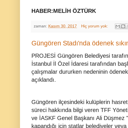
HABER:MELİH ÖZTÜRK
zaman:
Kasım 30, 2017
Hiç yorum yok:
Güngören Stadı'nda ödenek sıkın
PROJESİ Güngören Belediyesi tarafınd
İstanbul İl Özel İdaresi tarafından b
çalışmalar dururken nedeninin ödenek
açıklandı.
Güngören ilçesindeki kulüplerin hasret
süreci hakkında bilgi veren TFF Yöne
ve İASKF Genel Başkanı Ali Düşmez "2
kapandığı için statlar belediyeler veya